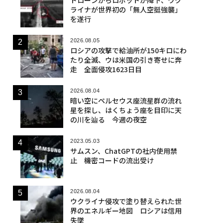
ライナが世界初の「無人空挺強襲」
を遂行
2026.08.05
ロシアの攻撃で給油所が150キロにわ
たり全滅、ウは米国の引き寄せに奔
走 全面侵攻1623日目
2026.08.04
暗い空にペルセウス座流星群の流れ
星を探し、はくちょう座を目印に天
の川を辿る 今週の夜空
2023.05.03
サムスン、ChatGPTの社内使用禁
止 機密コードの流出受け
2026.08.04
ウクライナ侵攻で塗り替えられた世
界のエネルギー地図 ロシアは信用
失墜