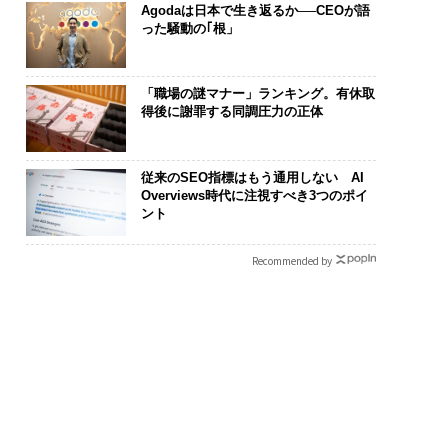
Agodaは日本で生き返るか──CEOが語
った騒動の｢根」
「職場の謎マナー」ランキング。有休取
得後に謝罪する同調圧力の正体
従来のSEO指標はもう通用しない AI
Overviews時代に注視すべき3つのポイ
ント
Recommended by