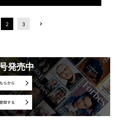
2
3
月号発売中
ちらから
登録する