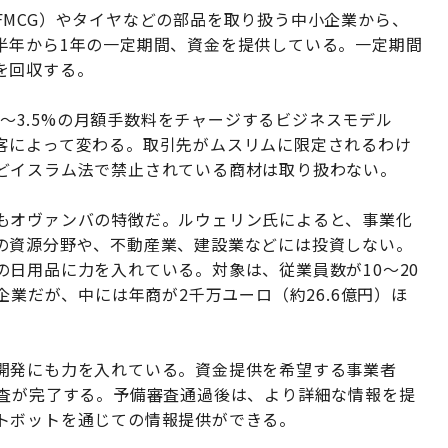
MCG）やタイヤなどの部品を取り扱う中小企業から、
半年から1年の一定期間、資金を提供している。一定期間
を回収する。
.5〜3.5%の月額手数料をチャージするビジネスモデル
客によって変わる。取引先がムスリムに限定されるわけ
どイスラム法で禁止されている商材は取り扱わない。
もオヴァンバの特徴だ。ルウェリン氏によると、事業化
の資源分野や、不動産業、建設業などには投資しない。
日用品に力を入れている。対象は、従業員数が10〜20
企業だが、中には年商が2千万ユーロ（約26.6億円）ほ
開発にも力を入れている。資金提供を希望する事業者
審査が完了する。予備審査通過後は、より詳細な情報を提
トボットを通じての情報提供ができる。