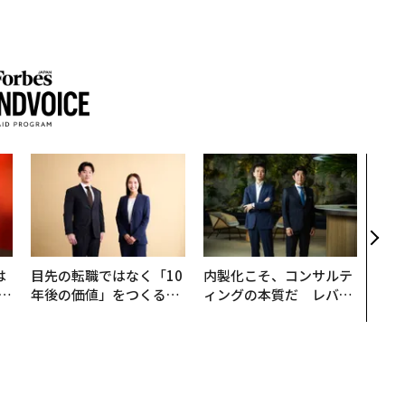
なぜ
術”
変え
月島
ショ
は
目先の転職ではなく「10
内製化こそ、コンサルテ
b
年後の価値」をつくる─
ィングの本質だ レバレ
r
─アサインの長期伴走型
ジーズが実践する、次世
つ
支援とは
代ファームの全貌