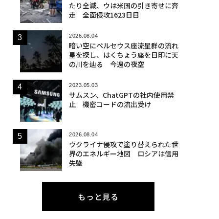
たり全滅、ウは米国の引き寄せに奔
走 全面侵攻1623日目
2026.08.04
暗い空にペルセウス座流星群の流れ
星を探し、はくちょう座を目印に天
の川を辿る 今週の夜空
2023.05.03
サムスン、ChatGPTの社内使用禁
止 機密コードの流出受け
2026.08.04
ウクライナ侵攻で塗り替えられた世
界のエネルギー地図 ロシアは信用
失墜
もっと見る