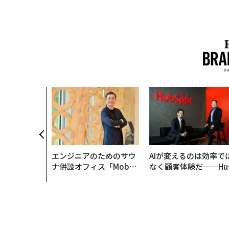
エンジニアのためのサウ
AIが変えるのは効率で
ナ併設オフィス「Mobiu
なく顧客体験だ──Hu
s Park」がオープン──
Spot Japanが語る「G
タマディックが健康経営
ow Better」な組織の
を徹底する理由
くり方