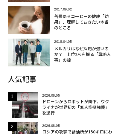
2017.09.02
善悪あるコーヒーの健康「効
果」、理解しておきたい本当
のところ
2018.04.05
メルカリはなぜ採用が強いの
か？ 上位2%を採る「戦略人
事」の掟
人気記事
2026.08.05
ドローンからロボットが降下、ウク
ライナが世界初の「無人空挺強襲」
を遂行
2026.08.05
ロシアの攻撃で給油所が150キロにわ