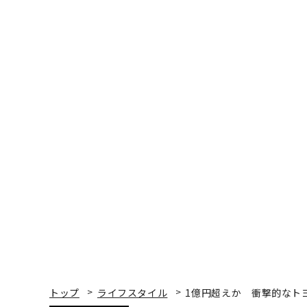
トップ
ライフスタイル
1億円超えか 衝撃的なト
ライフスタイル
2018.02.25 12:00
1億円超えか 衝撃的なト
ピーター ライオン | Official Columnist
モータージャーナリスト/日本カー・オブ・ザ・イヤー賞選考