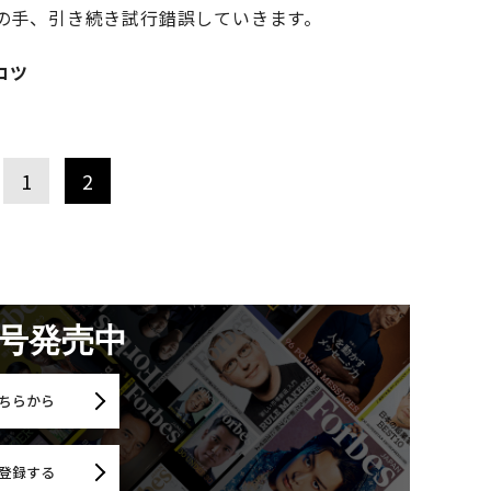
の手、引き続き試行錯誤していきます。
コツ
1
2
月号発売中
ちらから
登録する