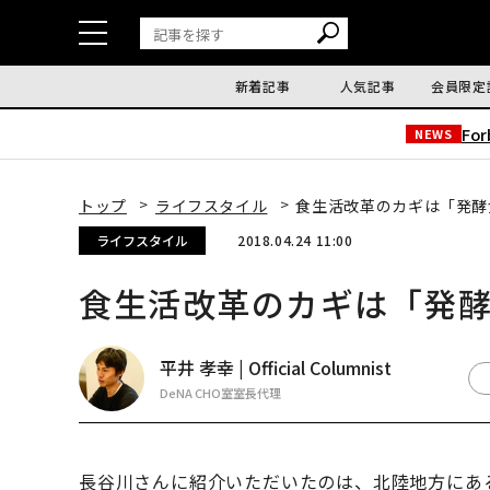
新着記事
人気記事
会員限定
Fo
NEWS
トップ
ライフスタイル
食生活改革のカギは「発酵
ライフスタイル
2018.04.24 11:00
食生活改革のカギは「発
平井 孝幸 | Official Columnist
DeNA CHO室室長代理
長谷川さんに紹介いただいたのは、北陸地方にあ