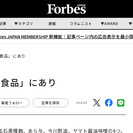
記事
カテゴリ
連載
コラムニスト
AWARD
rbes JAPAN MEMBERSHIP 新機能｜
記事ページ内の広告表示を最小
食品」にあり
酵食品」にあり
著者フォロー
記事を保存
る石黒種麹、あら与、今川酢造、ヤマト醤油味噌の4つ。