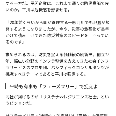
する一方だ。民間企業は、これまで通りの防災意識で良
いのか。平川は危機感を滲ませる。
「20年前くらいから国が管理する一級河川でも氾濫が頻
発するようになりましたが、今や、災害の激甚化が長年
かけて積み上げてきた防災対策のスピードを上回ってい
るのです」
求められるのは、防災を捉える価値観の刷新だ。創立75
年、幅広い分野のインフラ整備を支えてきた社会インフ
ラサービスのプロ集団、パシフィックコンサルタンツが
挑戦すべきテーマであると平川は強調する。
平時も有事も「フェーズフリー」で捉えよ
同社が掲げるのが「サステナ∞レジリエンス社会」とい
うビジョンだ。
サステナビリティ(持続性・効率性)は「平時」の価値観