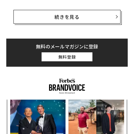
朗報1：長生きできる？
続きを見る
早期死亡の可能性が、コーヒーを1日2～4杯飲むことで
低下していると見られるとした研究結果が発表されてい
る。早期死亡を回避することにつながる原因はいくつか
考えられるが、コーヒーに高濃度で含まれる抗酸化物質
無料のメールマガジンに登録
が細胞を酸化ストレスや炎症から保護していると推測さ
無料登録
れる。あるいは、まだ解明されていない理由が他にある
のかもしれない。
目
の
ン
“
シ
グ