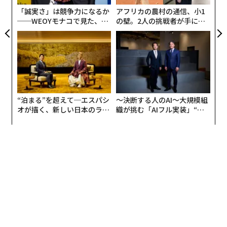
「誠実さ」は競争力になるか
アフリカの農村の通信、小1
──WEOYモナコで見た、く
の壁。2人の挑戦者が手にし
ら寿司の経営哲学
た「次なる武器」
“泊まる”を超えて─エスパシ
〜決断する人のAI〜大規模組
オが描く、新しい日本のラグ
織が挑む「AIフル実装」“使
ジュアリー（中編）
う”企業から“動く”企業へ【N
TTドコモビジネス×PwC】
編集＝木内涼子