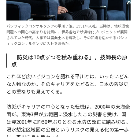
パシフィックコンサルタンツの平川了治。1991年入社。当時は、地球環境
問題への関心の高まりを背景に、世界各地で砂漠緑化プロジェクトが展開
されていた時代。大学では農業土木を専攻し、その知識を活かせるパシフ
ィックコンサルタンツに入社を決めた。
「防災は10点ずつを積み重ねる」。技師長の原
点
これほど広いビジョンを語れる平川とは、いったいどん
な人物なのか。そのキャリアをたどると、日本の防災史
との重なりも見えてくる。
防災がキャリアの中心となった転機は、2000年の東海豪
雨だ。東海3県が広範囲に浸水したこの災害を受け、国
は翌2001年に約50年ぶりとなる水防法改正に踏み切る。
浸水想定区域図の公表というリスクの見える化の第一歩
に、平川自身も関わった。