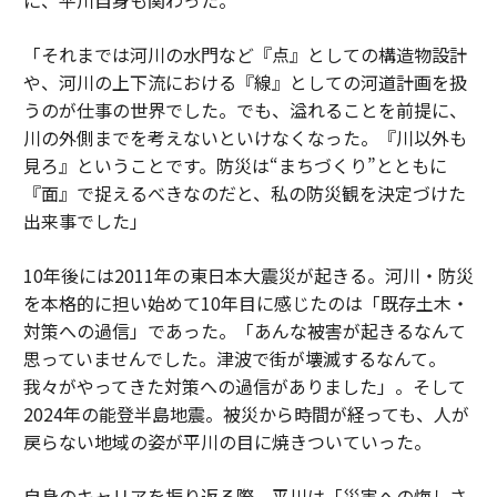
「それまでは河川の水門など『点』としての構造物設計
や、河川の上下流における『線』としての河道計画を扱
うのが仕事の世界でした。でも、溢れることを前提に、
川の外側までを考えないといけなくなった。『川以外も
見ろ』ということです。防災は“まちづくり”とともに
『面』で捉えるべきなのだと、私の防災観を決定づけた
出来事でした」
10年後には2011年の東日本大震災が起きる。河川・防災
を本格的に担い始めて10年目に感じたのは「既存土木・
対策への過信」であった。「あんな被害が起きるなんて
思っていませんでした。津波で街が壊滅するなんて。
我々がやってきた対策への過信がありました」。そして
2024年の能登半島地震。被災から時間が経っても、人が
戻らない地域の姿が平川の目に焼きついていった。
自身のキャリアを振り返る際、平川は「災害への悔しさ