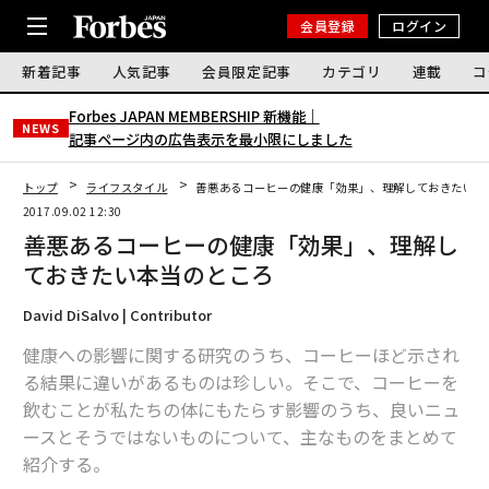
会員登録
ログイン
新着記事
人気記事
会員限定記事
カテゴリ
連載
コ
Forbes JAPAN MEMBERSHIP 新機能｜
NEWS
記事ページ内の広告表示を最小限にしました
トップ
ライフスタイル
善悪あるコーヒーの健康「効果」、理解しておきたい本
2017.09.02 12:30
善悪あるコーヒーの健康「効果」、理解し
ておきたい本当のところ
David DiSalvo | Contributor
健康への影響に関する研究のうち、コーヒーほど示され
る結果に違いがあるものは珍しい。そこで、コーヒーを
飲むことが私たちの体にもたらす影響のうち、良いニュ
ースとそうではないものについて、主なものをまとめて
紹介する。