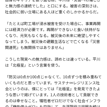
と無力感の連続でした」と口にする。被害の深刻さは、
社会的に弱い立場にある人ほど重くのしかかるからだ。
「たとえば町工場が浸水被害を受けた場合に、事業再開
には経済力が必要です。再開ができないと食い扶持がな
くなり、元気もなくなる。被災後の未来に絶望しやすく
なってしまう。被災後の避難生活などで亡くなる『災害
関連死』も無関係ではありません」
こうした現実への無力感は、諦めとは違っている。平川
は「北極星」という言葉を使う。
「防災は0点か100点じゃなくて、10点ずつを積み重ねて
いくものだと思っています。サステナ∞レジリエンス社
会というのは、僕にとっては『北極星』を発見できたよ
うな思いで掲げています。1人の技術者として貢献でき
るのは幸せなこと。犠牲者ゼロだけでなく社会インフラ
の『機能停止ゼロ』も目指して、生涯現役で挑戦を続け