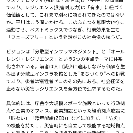
であり、レジリエンス(災害対応力)は「有事」に紐づく
価値観として、これまで別々に語られてきたのではない
か。平川はこう問いかける。このふたつを無限大(∞)に
連動させ、ベストミックスでつなぎ、相乗効果を生む
「フェーズフリー」という発想がこの社会像の核心だ。
ビジョンは「分散型インフラマネジメント」と「オール
レンジ・レジリエンス」という2つの重点テーマに体系
化されている。前者は人口減少に適応しながら価値を生
み出す分散型インフラを核とした“まちづくり”への挑戦
であり、後者は犠牲者ゼロのその先にある、社会経済を
止めない災害レジリエンスを全方位で追求するものだ。
具体的には、庁舎や大規模スポーツ施設といった行政拠
点や企業のオフィス、商業施設といった経済拠点施設に
「賑わい」「環境配慮(ZEB)」などに加えて、「防災」
の機能を持たせ、災害時にも自立して機能する地域拠点
へと転換する。こうした拠点を地域に分散配置し、ネッ