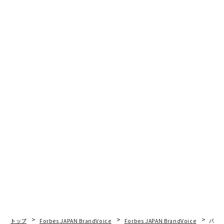
トップ
Forbes JAPAN BrandVoice
Forbes JAPAN BrandVoice
パシ