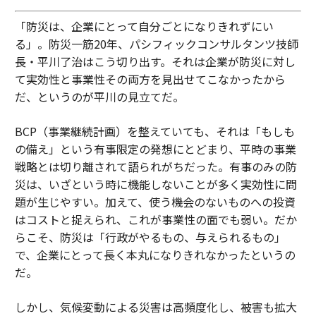
「防災は、企業にとって自分ごとになりきれずにい
る」。防災一筋20年、パシフィックコンサルタンツ技師
長・平川了治はこう切り出す。それは企業が防災に対し
て実効性と事業性その両方を見出せてこなかったから
だ、というのが平川の見立てだ。
BCP（事業継続計画）を整えていても、それは「もしも
の備え」という有事限定の発想にとどまり、平時の事業
戦略とは切り離されて語られがちだった。有事のみの防
災は、いざという時に機能しないことが多く実効性に問
題が生じやすい。加えて、使う機会のないものへの投資
はコストと捉えられ、これが事業性の面でも弱い。だか
らこそ、防災は「行政がやるもの、与えられるもの」
で、企業にとって長く本丸になりきれなかったというの
だ。
しかし、気候変動による災害は高頻度化し、被害も拡大