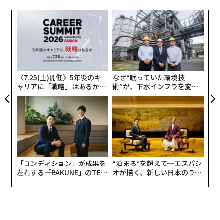
“
シ
グ
目
の
ン
〈7.25(土)開催〉5年後のキ
なぜ“眠っていた環境技
ャリアに「戦略」はあるか。
術”が、下水インフラを変え
トップエグゼクティブのキャ
たのか──産総研×月島JFE
リアに触れる1日│CAREER S
アクアソリューションの10年
UMMIT 2026
「コンディション」が成果を
“泊まる”を超えて─エスパシ
左右する――「BAKUNE」のTEN
オが描く、新しい日本のラグ
TIALが支える「挑戦者の明
ジュアリー（中編）
日」