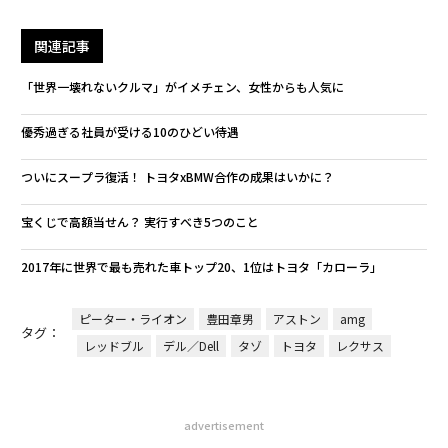
関連記事
「世界一壊れないクルマ」がイメチェン、女性からも人気に
優秀過ぎる社員が受ける10のひどい待遇
ついにスープラ復活！ トヨタxBMW合作の成果はいかに？
宝くじで高額当せん？ 実行すべき5つのこと
2017年に世界で最も売れた車トップ20、1位はトヨタ「カローラ」
ピーター・ライオン
豊田章男
アストン
amg
タグ：
レッドブル
デル／Dell
タゾ
トヨタ
レクサス
advertisement