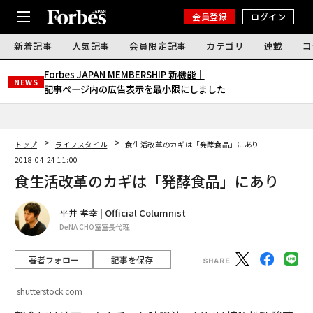
会員登録
ログイン
新着記事
人気記事
会員限定記事
カテゴリ
連載
コ
Forbes JAPAN MEMBERSHIP 新機能｜
NEWS
記事ページ内の広告表示を最小限にしました
トップ
ライフスタイル
食生活改革のカギは「発酵食品」にあり
2018.04.24 11:00
食生活改革のカギは「発酵食品」にあり
平井 孝幸 | Official Columnist
DeNA CHO室室長代理
著者フォロー
記事を保存
shutterstock.com