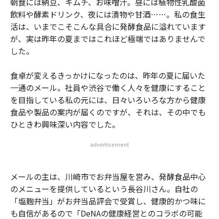
朝食には納豆、キムチ、お味噌汁。昼には植物性乳酸菌
飲料や酵素ドリンク、夜には漬物や甘酒……。私の食生
活は、いまでこそこんな具合に発酵食品に溢れています
が、実は昨年の夏まではこれほど極端ではありませんで
した。
食卓が変えるきっかけになったのは、昨年の夏に届いた
一通のメール。社員や渋谷で働く人々を健康にすること
を目指している私の元には、日々いろいろな方から健康
食品や製品の案内が届くのですが、それは、その中でも
ひときわ興味深い内容でした。
advertisement
メールの主は、川崎市でお弁当屋を営み、発酵食品中心
のメニューを提供しているという長谷川さん。自社の
「塩麹弁当」がお弁当品評会で受賞し、健康的かつ味に
も自信があるので「DeNAの健康経営とのコラボの可能