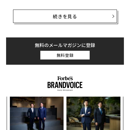
後編では、庄田が掲げる「Open Recruiting API構想」に
共感し、「HERP PARTNER」を務める石黒卓弥（メルカ
続きを見る
リHRグループ）、河合聡一郎（ReBoost代表取締役社
長）、高野秀敏（キープレイヤーズ CEO／代表取締役）
が、目まぐるしく変化を続ける日本の採用現場と、これ
からの時代に採用担当がもつべき視点について語った。
無料のメールマガジンに登録
無料登録
義す
ア
むス
の
た
ンツ
革
への
ク
た、
た「