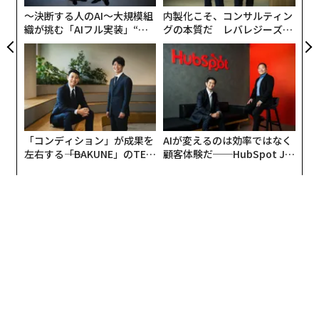
〜決断する人のAI〜大規模組
内製化こそ、コンサルティン
織が挑む「AIフル実装」“使
グの本質だ レバレジーズが
う”企業から“動く”企業へ【N
実践する、次世代ファームの
TTドコモビジネス×PwC】
全貌
新卒と社会人の垣根がなくなっている
庄田
：今後、日本の採用、ひいては採用担当の役割はど
うなっていくのか。みなさんとは、そんな話ができれば
「コンディション」が成果を
AIが変えるのは効率ではなく
なと思っていました。昨今、欧米はツールの進化が目覚
左右する――「BAKUNE」のTEN
顧客体験だ──HubSpot Ja
TIALが支える「挑戦者の明
panが語る「Grow Better」
ましいですが、日本は欧米とは違った独自の進化がある
日」
な組織のつくり方
気がしています。
例えば、新卒一括採用については石黒さんはどう思って
いますか。
石黒
：メルカリにいて強く実感するのは、新卒と社会人
の垣根がなくなってきているということです。優秀な人
は学生であってもやっぱり優秀ですし、最近は学生の頃