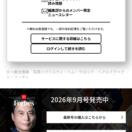
タグ：
eight
skype
デル／Dell
メルカリ
advertisement
文＝藤吉雅春 写真＝クリスティ・ヘム・クロック ヘアメイク＝ア
ン・リーディ
2026年9月号発売中
最新号の購入はこちらから