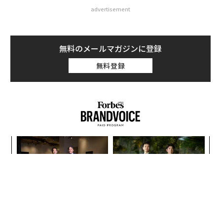
advertisement
無料のメールマガジンに登録
無料登録
義す
ア
むス
の
た
ンツ
革
への
ク
た、
た「
〜決断する人のAI〜大規模組
内製化こそ、コンサルティン
織が挑む「AIフル実装」“使
グの本質だ レバレジーズが