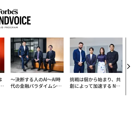
「老
創業
カク
る、
は
〜決断する人のAI〜AI時
挑戦は個から始まり、共
b
代の金融パラダイムシフ
創によって加速する NOR
r
ト、「超個別化」の核心
QAIN JAPAN 特別座談会
つ
【MUFG×ウェルスナビ
×PwC】