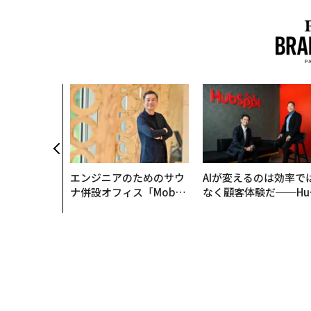
エンジニアのためのサウ
AIが変えるのは効率で
ナ併設オフィス「Mobiu
なく顧客体験だ──Hu
s Park」がオープン──
Spot Japanが語る「G
タマディックが健康経営
ow Better」な組織の
を徹底する理由
くり方