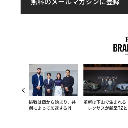
無料のメールマガジンに登録
挑戦は個から始まり、共
革新は下山で生まれる
創によって加速する NOR
─レクサスが新型TZと
QAIN JAPAN 特別座談会
Sに込めた「DISCOVE
R」の哲学