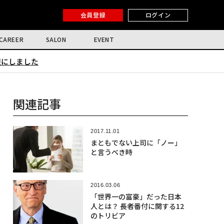
会員登録
ログイン
CAREER
SALON
EVENT
限にしました
関連記事
2017.11.01
まともでない上司に「ノー」
と言うべき時
2016.03.06
「世界一の富豪」だった日本
人とは？ 長者番付に関する12
のトリビア