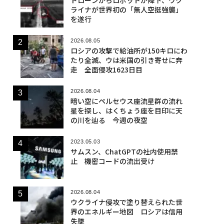
ライナが世界初の「無人空挺強襲」
を遂行
2026.08.05
ロシアの攻撃で給油所が150キロにわ
たり全滅、ウは米国の引き寄せに奔
走 全面侵攻1623日目
2026.08.04
暗い空にペルセウス座流星群の流れ
星を探し、はくちょう座を目印に天
の川を辿る 今週の夜空
2023.05.03
サムスン、ChatGPTの社内使用禁
止 機密コードの流出受け
2026.08.04
ウクライナ侵攻で塗り替えられた世
界のエネルギー地図 ロシアは信用
失墜