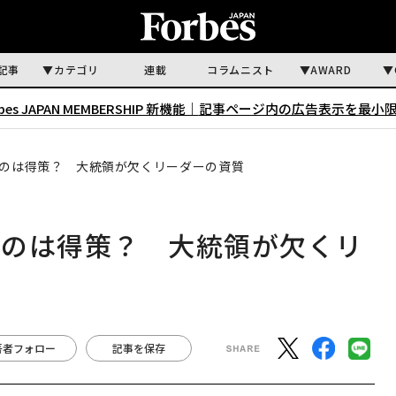
記事
カテゴリ
連載
コラムニスト
AWARD
rbes JAPAN MEMBERSHIP 新機能｜
記事ページ内の広告表示を最小
のは得策？ 大統領が欠くリーダーの資質
すのは得策？ 大統領が欠くリ
著者フォロー
記事を保存