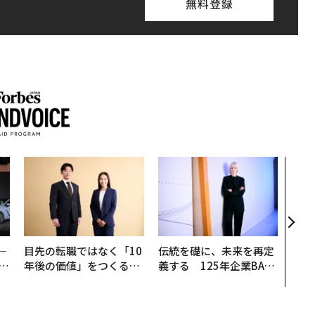
無料登録
【7
継に
う視
経営
判断
─
目先の転職ではなく「10
伝統を礎に、未来を再定
E
年後の価値」をつくる─
義する 125年企業BAT
─アサインの長期伴走型
が挑むスモークレスな未
支援とは
来