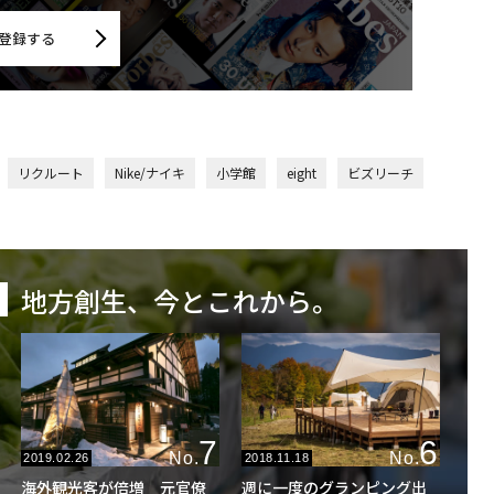
登録する
リクルート
Nike/ナイキ
小学館
eight
ビズリーチ
地方創生、今とこれから。
6
7
No.
No.
2018.11.18
2019.02.26
週に一度のグランピング出
海外観光客が倍増 元官僚