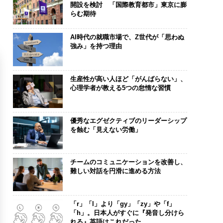
開設を検討 「国際教育都市」東京に膨
らむ期待
AI時代の就職市場で、Z世代が「思わぬ
強み」を持つ理由
生産性が高い人ほど「がんばらない」、
心理学者が教える5つの怠惰な習慣
優秀なエグゼクティブのリーダーシップ
を蝕む「見えない労働」
チームのコミュニケーションを改善し、
難しい対話を円滑に進める方法
「r」「l」より「gy」「zy」や「f」
「h」。日本人がすぐに『発音し分けら
れる』英語はこれだった