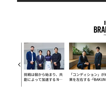
のAI〜大規
「AIフル実
企業から“動
NTTドコモ
wC】
挑戦は個から始まり、共
「コンディション」が
創によって加速する NOR
果を左右する――「BAKUN
QAIN JAPAN 特別座談会
E」のTENTIALが支え
「挑戦者の明日」