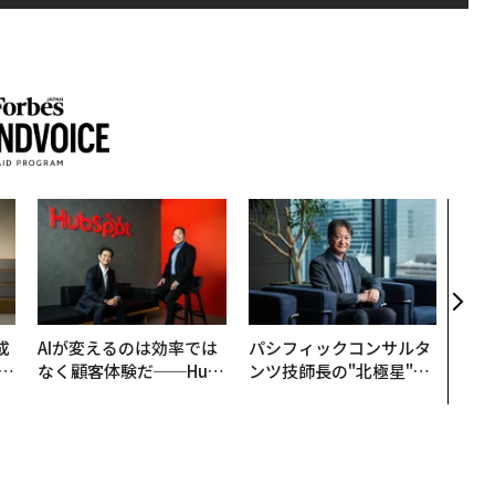
なぜ
術”
変え
月島
ショ
成
AIが変えるのは効率では
パシフィックコンサルタ
なく顧客体験だ──Hub
ンツ技師長の"北極星"。
る
Spot Japanが語る「Gr
災害への無力感を乗り越
ow Better」な組織のつ
え見つけた、防災一筋20
くり方
年の答え