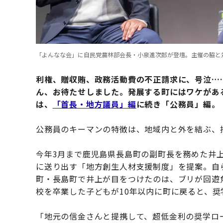
「よんなな会」に自民党農林部会長・小泉進次郎が登壇。主催の脇と
利権、贈収賄、政務活動費の不正請求に、号泣…
ん、お待たせしました。発展する町にはワケがあ
は、
「首長・地方議員」編
に続き「
公務員
」編。
公務員のキーマンの特徴は、地域内と外を結ぶ、
今年3月まで鹿児島県長島町の副町長を務めた井
に送り出す「地方創生人材支援制度」を提案。自
町・長島町で井上が目をつけたのは、ブリが回遊
校を卒業した子どもが10年以内に町に戻ると、
「地元の信金さんと提携して、超低金利の奨学ロ