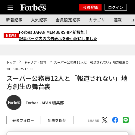
会員登録
ログイン
新着記事
人気記事
会員限定記事
カテゴリ
連載
コ
Forbes JAPAN MEMBERSHIP 新機能｜
NEWS
記事ページ内の広告表示を最小限にしました
トップ
キャリア・教育
スーパー公務員12人と「報道されない」地方創生の舞
2017.06.25 15:00
スーパー公務員12人と「報道されない」地
方創生の舞台裏
Forbes JAPAN 編集部
著者フォロー
記事を保存