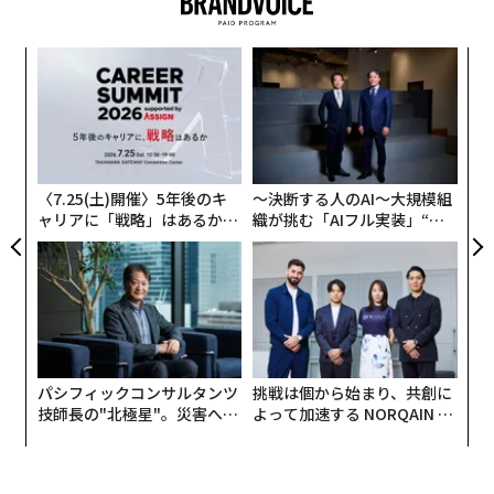
義す
「
むス
3
C
目
る
の
ン
〈7.25(土)開催〉5年後のキ
〜決断する人のAI〜大規模組
ャリアに「戦略」はあるか。
織が挑む「AIフル実装」“使
トップエグゼクティブのキャ
う”企業から“動く”企業へ【N
リアに触れる1日│CAREER S
TTドコモビジネス×PwC】
UMMIT 2026
パシフィックコンサルタンツ
挑戦は個から始まり、共創に
技師長の"北極星"。災害への
よって加速する NORQAIN JA
無力感を乗り越え見つけた、
PAN 特別座談会
防災一筋20年の答え