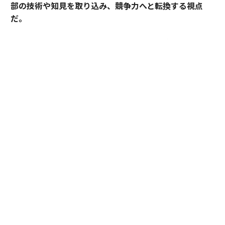
部の技術や知見を取り込み、競争力へと転換する視点
だ。
産業技術総合研究所（以下、産総研）は、先端技術の研
究開発にとどまらず、企業の新規事業創出や価値向上に
貢献してきた実績を有する。本連載では、産総研と企業
の連携によって、新たな市場の創出や既存の市場拡大が
どのように実現され、事業として成果を上げてきたの
か。その共創による「社会実装」の裏側を、全7回にわ
たり紐解く。
本稿が追うのは、産総研が石炭火力という“別の目的”の
ために積み上げた燃焼研究の知見が、巡り巡って下水処
理という畑違いの領域で新たな価値をもち、社会実装に
至るまでのプロセスである。ひとつの公的研究機関が時
間をかけて蓄えた知が、いかにして企業の現場と結びつ
き、市場の基準を塗り替えたのか。官民の知が出会う共
創の裏側に迫る。