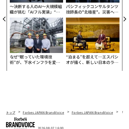
6月2日に東京・新宿の「ルミネtheよしもと」で行われ
〜決断する人のAI〜大規模組
パシフィックコンサルタンツ
た認定式では、吉本興業の物産エグゼクティブ・プロデ
織が挑む「AIフル実装」“使
技師長の"北極星"。災害への
ューサーの内田勝規が、よしもと47シュフランの企画の
う”企業から“動く”企業へ【N
無力感を乗り越え見つけた、
意図をこう説明した。
TTドコモビジネス×PwC】
防災一筋20年の答え
「以前に30年間百貨店に勤務し、物産を担当していまし
たが、百貨店の地域物産展というのは、どうしても知ら
れている商品ばかりを集める。だからどこの百貨店に行
なぜ“眠っていた環境技
“泊まる”を超えて─エスパシ
っても同じような商品が出る。そこに矛盾を感じ、地域
術”が、下水インフラを変え
オが描く、新しい日本のラグ
にはもっといろいろな“いいもの”があるのではないかと
たのか──産総研×月島JFE
ジュアリー（中編）
思い、よしもとシュフランを立ち上げました。百貨店の
アクアソリューションの10年
バイヤーの目線ではなく、地域の“いいもの”を知る主婦
の目線で商品を集めたのです」
一方で内田は、「モノが売れるときには3つの要素があ
る」と言う。「いい商品、いい販売力、そしていい宣伝
トップ
Forbes JAPAN BrandVoice
Forbes JAPAN BrandVoice
「老
力。この3つ目の宣伝力を、よしもとのPR力でお手伝い
をしていきたい」
2026.08.07 16:00