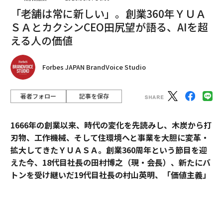
「老舗は常に新しい」。創業360年ＹＵＡ
ステージでは、サポーター芸人の三瓶や横澤夏子、福島
ＳＡとカクシンCEO田尻望が語る、AIを超
県住みます芸人のぺんぎんナッツに続き、内堀雅雄・福
える人の価値
島県知事、吉野正芳復興大臣が登壇。
福島県出身の三瓶は、松坂屋の試食選考会を振り返って
Forbes JAPAN BrandVoice Studio
「僕がいても、さほど人は増えず」と自虐的に語りなが
ら、「でも、盛り上がっていましたね。地元に伝わる美
著者フォロー
記事を保存
味しいものを取り上げていただきありがたいです」と、
好物の「いかにんじん」を手にして満足顔だった。
1666年の創業以来、時代の変化を先読みし、木炭から打
刃物、工作機械、そして住環境へと事業を大胆に変革・
内堀知事は「よしもとシュフランによって風評を払拭で
拡大してきたＹＵＡＳＡ。創業360周年という節目を迎
きると確信している。こうやって福島の商品が注目さ
えた今、18代目社長の田村博之（現・会長）、新たにバ
れ、生産者にとっては最高の励ましになる」と話した。
トンを受け継いだ19代目社長の村山英明、「価値主義」
を掲げて企業変革に伴走するカクシンCEO・田尻望が、
地域の主婦の声を拾い、生産者に光を当て、消費者の主
AIを超える「人の提供価値」と、持続的な成長を支える
婦を笑わせる。お笑いというエンターテイメントには、
組織変革の本質に迫る。
そんなことをする力があるのだ。本家ミシュランも顔負