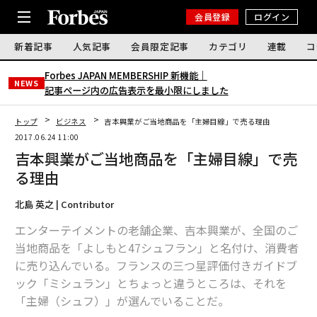
会員登録
ログイン
新着記事
人気記事
会員限定記事
カテゴリ
連載
コ
Forbes JAPAN MEMBERSHIP 新機能｜
NEWS
記事ページ内の広告表示を最小限にしました
トップ
ビジネス
吉本興業がご当地商品を「主婦目線」で売る理由
2017.06.24 11:00
吉本興業がご当地商品を「主婦目線」で売
る理由
北島 英之 | Contributor
エンターテイメントの老舗企業、吉本興業が、全国のご
当地商品を「よしもと47シュフラン」と名付け、消費者
に売り込んでいる。フランスの三つ星評価付きガイドブ
ック「ミシュラン」とちょっと違うところは、それを
「主婦（シュフ）」が選んでいることだ。