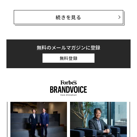
同社が2015年から始めた47シュフランは、全国47都道
府県の主婦7000人が、「人にオススメしたい！」と選ん
続きを見る
だ地域の名産品を、よしもとの「お笑い」の力で消費者
に売り込む地域活性化プロジェクト。お笑い芸人が商品
をSNSでPRし、ネット通販のアマゾンや、特設サイト、
直営ショップ、ライブ会場で販売している。
無料のメールマガジンに登録
無料登録
4月には地域密着型の特別企画として「福島シュフラ
ン」を立ち上げ、同県の主婦160人がコメや漬物、お菓
子、地酒など250点を推薦。東京・上野の松坂屋で、推
薦品の試食選考会を開き、来客の主婦らから9000票近く
の評価を集め、159点を認定品として絞り込んだ。同時
に開催した即売会では、県民のソウルフード「いかにん
果を
エ
じん」や、相馬市で生産されたお菓子「バター最中」
EN
設オ
が、あっという間になくなるなど賑わいをみせたとい
明
が
“
う。
が
シ
グ