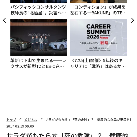
ベーコン
パシフィックコンサルタンツ
「コンディション」が成果を
フライドチキン
技師長の"北極星"。災害への
左右する――「BAKUNE」のTEN
ロールパン
無力感を乗り越え見つけた、
TIALが支える「挑戦者の明
ポップコーン
防災一筋20年の答え
日」
革新は下山で生まれる──レ
〈7.25(土)開催〉5年後のキ
クサスが新型TZとESに込め
ャリアに「戦略」はあるか。
た「DISCOVER」の哲学
トップエグゼクティブのキャ
リアに触れる1日│CAREER S
UMMIT 2026
トップ
ビジネス
サラダがもたらす「死の危険」？ 健康的な食品が肥満を招く
2017.02.19 09:00
サラダがもたらす「死の危険」？ 健康的