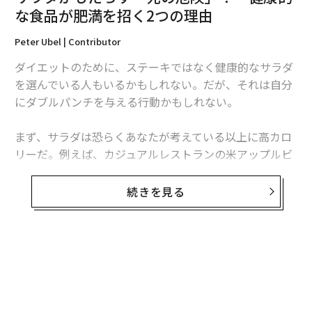
な食品が肥満を招く2つの理由
Peter Ubel | Contributor
ダイエットのために、ステーキではなく健康的なサラダ
を選んでいる人もいるかもしれない。だが、それは自分
にダブルパンチを与える行動かもしれない。
まず、サラダは恐らくあなたが考えている以上に高カロ
リーだ。例えば、カジュアルレストランの米アップルビ
ーズ（Applebee’s）が提供する「グリルド・チキン・シ
ーザーサラダ」は、800キロカロリー以上ある。低カロ
続きを見る
編集＝上田裕資
リーの食事のためにこのメニューを選ぶとすれば、それ
は間違いだ。
2026年9月号発売中
さらに、カロリーを低く見積もることも良くないが、そ
れ以上に大きな問題がある。それは、そのサラダを食べ
ることによって、あなたの体が脳を「だます」ことだ。
最新号の購入はこちらから
実際にはそのシーザーサラダが高カロリーであるにも関