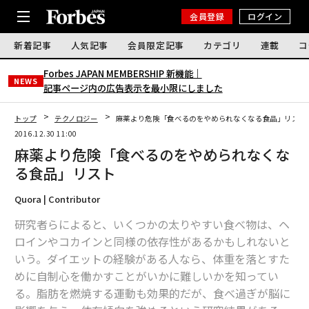
会員登録
ログイン
新着記事
人気記事
会員限定記事
カテゴリ
連載
コ
Forbes JAPAN MEMBERSHIP 新機能｜
NEWS
記事ページ内の広告表示を最小限にしました
トップ
テクノロジー
麻薬より危険「食べるのをやめられなくなる食品」リスト
2016.12.30 11:00
麻薬より危険「食べるのをやめられなくな
る食品」リスト
Quora | Contributor
研究者らによると、いくつかの太りやすい食べ物は、ヘ
ロインやコカインと同様の依存性があるかもしれないと
いう。ダイエットの経験がある人なら、体重を落とすた
めに自制心を働かすことがいかに難しいかを知ってい
る。脂肪を燃焼する運動も効果的だが、食べ過ぎが脳に