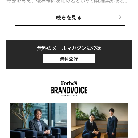
影響を与え、依存傾向を強めるという研究結果がある。
高脂肪、高カロリーの食べ物は、麻薬的な快楽を生み出
続きを見る
す。お腹がいっぱいでも、食べ続けてしまう。そして、
体重がどんどん増えていく。それはどのような食べ物な
のだろうか。一般的に砂糖が大量に含まれた高脂肪、高
カロリーの加工食品は依存性の高い食べ物の上位に挙げ
無料のメールマガジンに登録
られる。例えば以下のような食品だ。
無料登録
ピザ
チョコレート
クッキーの詰め合わせ
アイスクリーム
フライドポテト
ア
チーズバーガー
の
炭酸飲料
た
挑
ケーキ
よっ
チーズ
PA