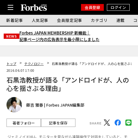
会員登録
ログイン
新着記事
人気記事
会員限定記事
カテゴリ
連載
コ
Forbes JAPAN MEMBERSHIP 新機能｜
NEWS
記事ページ内の広告表示を最小限にしました
トップ
テクノロジー
石黒浩教授が語る「アンドロイドが、人の心を揺さぶる理
2016.06.07 17:00
石黒浩教授が語る「アンドロイドが、人の
心を揺さぶる理由」
藤吉 雅春 | Forbes JAPAN編集部
著者フォロー
記事を保存
ジェミノイドHI-I。モニターを見ながら遠隔操作で対話をしていると、モ