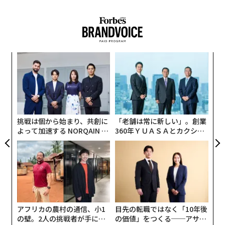
内
グ
実
〈7
全
ャ
ト
リア
挑戦は個から始まり、共創に
「老舗は常に新しい」。創業
UM
よって加速する NORQAIN JA
360年ＹＵＡＳＡとカクシン
PAN 特別座談会
CEO田尻望が語る、AIを超え
る人の価値
アフリカの農村の通信、小1
目先の転職ではなく「10年後
の壁。2人の挑戦者が手にし
の価値」をつくる──アサイ