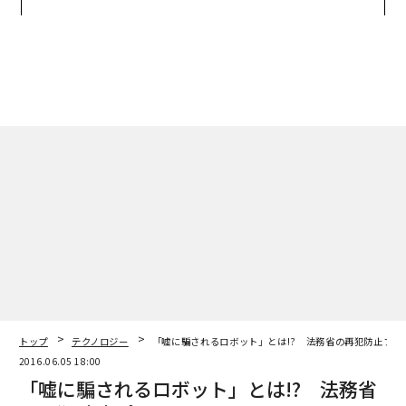
た「次なる武器」
ンの長期伴走型支援とは
トップ
テクノロジー
「嘘に騙されるロボット」とは!? 法務省の再犯防止プロ
2016.06.05 18:00
「嘘に騙されるロボット」とは!? 法務省
の再犯防止プロジェクト
藤吉 雅春 | Forbes JAPAN編集部
著者フォロー
記事を保存
Olga Nikonova/shutter stock