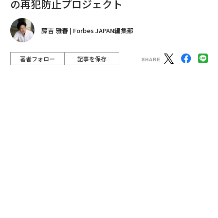
ロボットが、ダークサイドに堕ちた人間を更生させてい
く。SF映画のように犯罪者を管理下に置く話ではない。
ロボットが犯罪者に寄り添い、再犯防止を目指す「更生
ロボット」。法務省保護局の官僚が発案した意外なプロ
ジェクトである。
advertisement
ロボットが私たち人間の心理を変化させることなどあり
えるのか？ そう思われるかもしれないが、驚く話では
ない。例えば、世界的に注目されているロボット学者、
大阪大学大学院の石黒浩教授は、すでにアンドロイドの
存在が人間にもたらす行動を研究し続けている。
最高検察庁から2014年に法務省保護局長に就任した片岡
弘は、「犯罪白書」の「入所受刑者の罪名別構成比 平
成27年度版」という数字を見せてくれた（P38上の図を