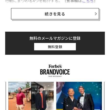
行動にまつわる4つを紹介する。
［食事編は
こちら
］
1. 運動をする
続きを見る
身体活動は明らかに、脳の健康や認知機能と関連してい
る。運動をする人は脳容積が大きい。思考能力も記憶能
力も高く、認知症を発症する危険性も低くなるとみられ
無料のメールマガジンに登録
ている。
無料登録
果を
目
EN
の
明
ン
ンツ
〈7
への
ャ
た、
ト