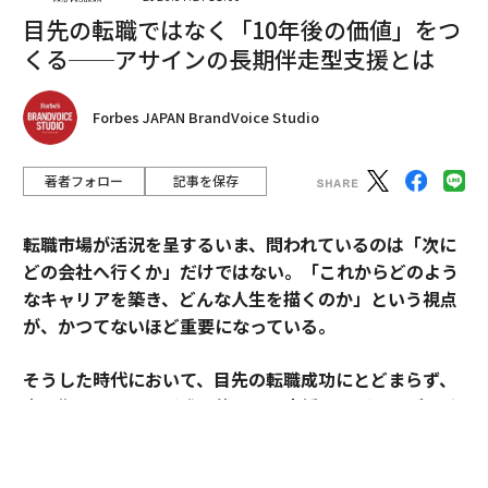
2026年9月号発売中
目先の転職ではなく「10年後の価値」をつ
くる──アサインの長期伴走型支援とは
最新号の購入はこちらから
Forbes JAPAN BrandVoice Studio
メンバーシップに登録する
著者フォロー
記事を保存
転職市場が活況を呈するいま、問われているのは「次に
どの会社へ行くか」だけではない。「これからどのよう
関連記事
なキャリアを築き、どんな人生を描くのか」という視点
米国を席巻するヨガ、実践者は数年で倍増
が、かつてないほど重要になっている。
見直すべき「運動」という名の処方箋
そうした時代において、目先の転職成功にとどまらず、
中長期のキャリア形成に伴走する支援を掲げるのがアサ
適度の飲酒も健康に悪い？ 過去の研究結果に疑問が浮上
インだ。
認知症を予防できる時代が到来！？
その支援を体現するのが、卓越した実績と高い専門性を