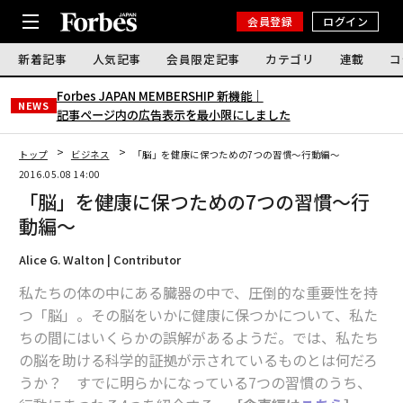
会員登録
ログイン
新着記事
人気記事
会員限定記事
カテゴリ
連載
コ
Forbes JAPAN MEMBERSHIP 新機能｜
NEWS
記事ページ内の広告表示を最小限にしました
トップ
ビジネス
「脳」を健康に保つための7つの習慣〜行動編〜
2016.05.08 14:00
「脳」を健康に保つための7つの習慣〜行
動編〜
Alice G. Walton | Contributor
私たちの体の中にある臓器の中で、圧倒的な重要性を持
つ「脳」。その脳をいかに健康に保つかについて、私た
ちの間にはいくらかの誤解があるようだ。では、私たち
の脳を助ける科学的証拠が示されているものとは何だろ
うか？ すでに明らかになっている7つの習慣のうち、