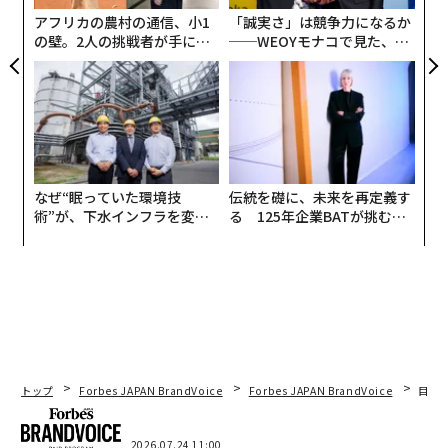
リア
アフリカの農村の通信、小1
「誠実さ」は競争力になるか
UM
の壁。2人の挑戦者が手にし
──WEOYモナコで見た、く
た「次なる武器」
ら寿司の経営哲学
なぜ“眠っていた環境技
伝統を礎に、未来を再定義す
術”が、下水インフラを変え
る 125年企業BATが挑むス
たのか──産総研×月島JFE
モークレスな未来
アクアソリューションの10年
編集 = 木内涼子
トップ
Forbes JAPAN BrandVoice
Forbes JAPAN BrandVoice
目先
2026.07.24 11:00