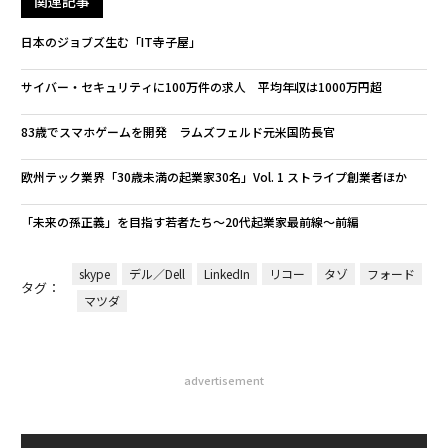
関連記事
日本のジョブズ生む「IT寺子屋」
サイバー・セキュリティに100万件の求人 平均年収は1000万円超
83歳でスマホゲームを開発 ラムズフェルド元米国防長官
欧州テック業界「30歳未満の起業家30名」Vol. 1 ストライプ創業者ほか
「未来の孫正義」を目指す若者たち〜20代起業家最前線〜前編
skype
デル／Dell
LinkedIn
リコー
タゾ
フォード
タグ：
マツダ
advertisement