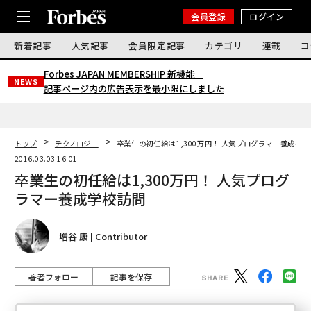
会員登録
ログイン
新着記事
人気記事
会員限定記事
カテゴリ
連載
コ
Forbes JAPAN MEMBERSHIP 新機能｜
NEWS
記事ページ内の広告表示を最小限にしました
トップ
テクノロジー
卒業生の初任給は1,300万円！ 人気プログラマー養成学
2016.03.03 16:01
卒業生の初任給は1,300万円！ 人気プログ
ラマー養成学校訪問
増谷 康 | Contributor
著者フォロー
記事を保存