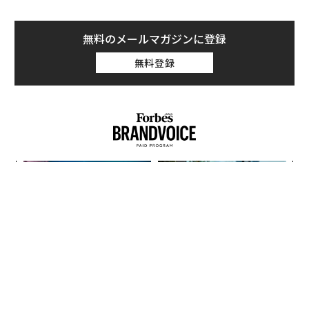
無料のメールマガジンに登録
無料登録
ィン
A
ズが
顧客
ムの
pa
「
な
左右
T
日
「誠実さ」は競争力になるか
パシフィックコンサルタンツ
──WEOYモナコで見た、く
技師長の"北極星"。災害への
ら寿司の経営哲学
無力感を乗り越え見つけた、
防災一筋20年の答え