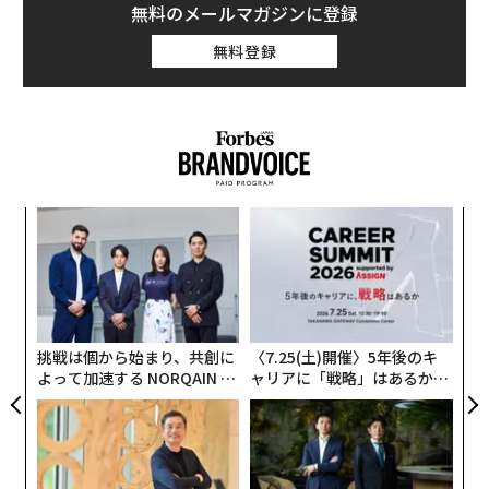
無料のメールマガジンに登録
無料登録
スパ
“
のラ
オ
ジ
伝
る
モ
挑戦は個から始まり、共創に
〈7.25(土)開催〉5年後のキ
よって加速する NORQAIN JA
ャリアに「戦略」はあるか。
PAN 特別座談会
トップエグゼクティブのキャ
リアに触れる1日│CAREER S
UMMIT 2026