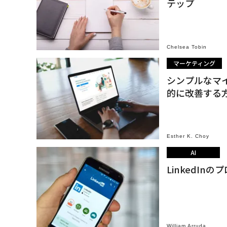
テップ
Chelsea Tobin
マーケティング
シンプルなマイ
的に改善する
Esther K. Choy
AI
LinkedI
William Arruda