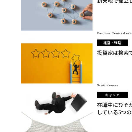
新天地で孤立
Caroline Ceniza-Levi
経営・戦略
投資家は検索
Scott Keever
キャリア
在職中にひそ
している5つ