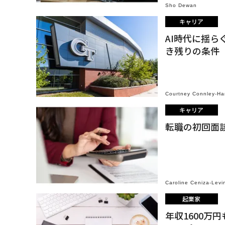
Sho Dewan
キャリア
AI時代に揺ら
き残りの条件
Courtney Connley-H
キャリア
転職の初回面
Caroline Ceniza-Levi
起業家
年収1600万