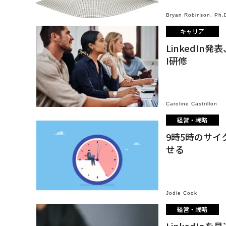
Bryan Robinson, Ph.
キャリア
LinkedI
I研修
Caroline Castrillon
経営・戦略
9時5時のサ
せる
Jodie Cook
経営・戦略