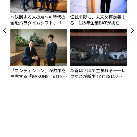
ャ
ト
リア
〜決断する人のAI〜AI時代の
伝統を礎に、未来を再定義す
UM
金融パラダイムシフト、「超
る 125年企業BATが挑むス
個別化」の核心 【MUFG×ウ
モークレスな未来
ェルスナビ×PwC】
「コンディション」が成果を
革新は下山で生まれる──レ
左右する――「BAKUNE」のTEN
クサスが新型TZとESに込め
TIALが支える「挑戦者の明
た「DISCOVER」の哲学
日」