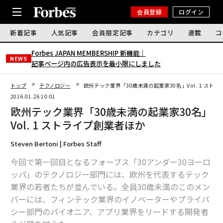
会員登録
ログイン
新着記事
人気記事
会員限定記事
カテゴリ
連載
コ
Forbes JAPAN MEMBERSHIP 新機能｜
NEWS
記事ページ内の広告表示を最小限にしました
トップ
テクノロジー
欧州テック業界「30歳未満の起業家30名」Vol. 1 スト
2016.01.26 10:01
欧州テック業界「30歳未満の起業家30名」
Vol. 1 ストライプ創業者ほか
Steven Bertoni | Forbes Staff
今回で第一回目となるフォーブス「30アンダー30ヨーロ
ッパ」のテクノロジー部門には、欧州を代表するテック
業界の若者たちが並んでいる。全員30歳未満のこのメン
バーには、フィンテック業界のイノベーターやプライバ
シー部門のパイオニア、アプリ業界をリードする開発者