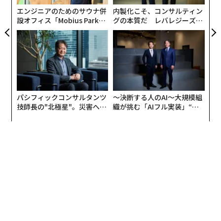
エンジニアのためのサウナ併
内製化こそ、コンサルティン
設オフィス「Mobius Park」
グの本質だ レバレジーズが
がオープン──タマディック
実践する、次世代ファームの
が健康経営を徹底する理由
全貌
パシフィックコンサルタンツ
〜決断する人のAI〜大規模組
技師長の"北極星"。災害への
織が挑む「AIフル実装」“使
無力感を乗り越え見つけた、
う”企業から“動く”企業へ【N
防災一筋20年の答え
TTドコモビジネス×PwC】