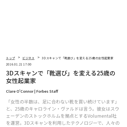
編集＝上田裕資
2026年9月号発売中
最新号の購入はこちらから
トップ
ビジネス
3Dスキャンで「靴選び」を変える25歳の女性起業家
2016.01.21 17:00
メンバーシップに登録する
3Dスキャンで「靴選び」を変える25歳の
女性起業家
Clare O'Connor | Forbes Staff
関連記事
「女性の半数は、足に合わない靴を買い続けています」
と、25歳のキャロライン・ヴァルドは言う。彼女はスウ
3Dスキャンで「靴選び」を変える25歳の女性起業家
ェーデンのストックホルムを拠点とするVolumental社
を運営。3Dスキャンを利用したテクノロジーで、人々の
パーマー・ラッキーが明かす「オキュラス・リフト」開発秘話