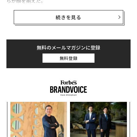
らが顔を揃えた。
決済や雇用の在り方、我々の暮らしの全てを変えていく
続きを見る
存在として、今後の活躍を大いに期待したい30名を下記
にご紹介する。（前編では15名を掲載）
John Collison（26歳）／Patrick Collison（27歳）
無料のメールマガジンに登録
アイルランド出身のCollison兄弟は2010年に決済企業ス
無料登録
トライプ社（Stripe）を設立。同社はアンドリーセン・
ホロウィッツやセコイアキャピタル等のVCから企業価値
50億ドルの評価を獲得。Salesforceや Twitter、Lyftな
どを顧客としている。
年後
〜
サイ
金
個
「
ェ
─
ら