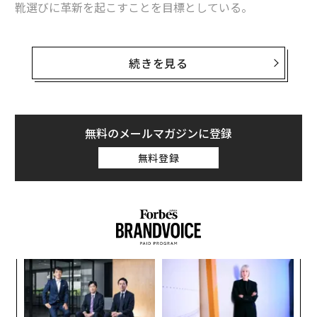
靴選びに革新を起こすことを目標としている。
「メディアを変える30歳未満」 VICEプロデューサーらが選出
フォーブスが初めて発表した「30アンダー30ヨーロッ
ホームレスから脱出 起業を目指すスターバックス従業員
パ」(ヨーロッパで各業界をリードする30歳未満の30名)
続きを見る
のリスト入りを果たした彼女は、ケンブリッジ大学で神
「スマートスクーター」で躍進のインド企業 マヒンドラの野望
経科学を専攻。2012年にコンピュータ・ビジョンの専門
家3人と共同でVolumentalを創業し、ベストフィットな
george
パイオニア
ユニリーバ
X/Twitter
UBS
靴選びを実現するシステムを構築してきた。
無料のメールマガジンに登録
タグ：
LEGO/レゴ
タゾ
スマート
フォード
BMW
無料登録
Volumentalの装置は、一見したところ高精度の体重計
のようだ。その装置の上に立つと、Depth（深度）セン
サーを搭載したカメラがそれぞれの足の3Dスキャンをす
advertisement
る。さらにVolumentalのソフトウェアが、土踏まずの
湾曲の長さや足幅など、ベストフィットな靴選びに必要
な情報を捉える。
るか
ア
、く
の
た
〈7