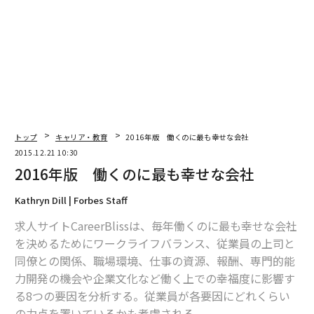
編集 = 木内涼子
2026年9月号発売中
最新号の購入はこちらから
トップ
キャリア・教育
2016年版 働くのに最も幸せな会社
2015.12.21 10:30
2016年版 働くのに最も幸せな会社
メンバーシップに登録する
Kathryn Dill | Forbes Staff
求人サイトCareerBlissは、毎年働くのに最も幸せな会社
を決めるためにワークライフバランス、従業員の上司と
関連記事
同僚との関係、職場環境、仕事の資源、報酬、専門的能
力開発の機会や企業文化など働く上での幸福度に影響す
2016年版 働くのに最も幸せな会社
る8つの要因を分析する。従業員が各要因にどれくらい
の力点を置いているかも考慮される。