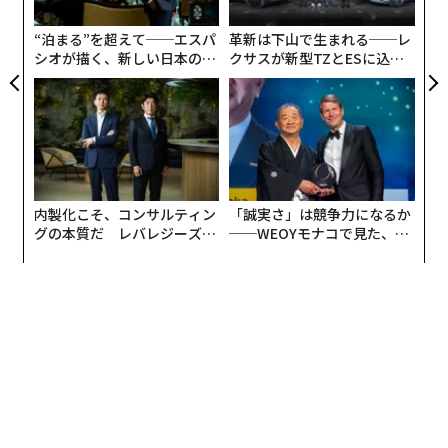
う
T
“泊まる”を超えて──エスパ
革新は下山で生まれる──レ
シオが描く、新しい日本のラ
クサスが新型TZとESに込め
グジュアリー（前編）
た「DISCOVER」の哲学
内製化こそ、コンサルティン
「誠実さ」は競争力になるか
グの本質だ レバレジーズが
──WEOYモナコで見た、く
実践する、次世代ファームの
ら寿司の経営哲学
全貌