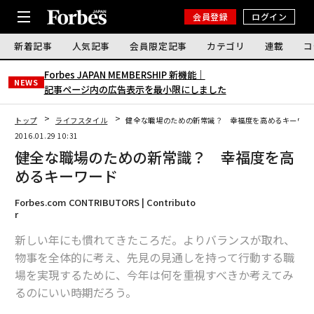
会員登録
ログイン
新着記事
人気記事
会員限定記事
カテゴリ
連載
コ
Forbes JAPAN MEMBERSHIP 新機能｜
NEWS
記事ページ内の広告表示を最小限にしました
トップ
ライフスタイル
健全な職場のための新常識？ 幸福度を高めるキーワー
2016.01.29 10:31
健全な職場のための新常識？ 幸福度を高
めるキーワード
Forbes.com CONTRIBUTORS | Contributo
r
新しい年にも慣れてきたころだ。よりバランスが取れ、
物事を全体的に考え、先見の見通しを持って行動する職
場を実現するために、今年は何を重視すべきか考えてみ
るのにいい時期だろう。