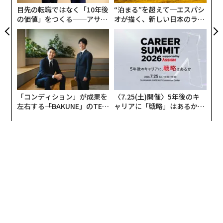
ェ
目先の転職ではなく「10年後
“泊まる”を超えて─エスパシ
の価値」をつくる──アサイ
オが描く、新しい日本のラグ
ンの長期伴走型支援とは
ジュアリー（中編）
「コンディション」が成果を
〈7.25(土)開催〉5年後のキ
左右する――「BAKUNE」のTEN
ャリアに「戦略」はあるか。
TIALが支える「挑戦者の明
トップエグゼクティブのキャ
日」
リアに触れる1日│CAREER S
UMMIT 2026