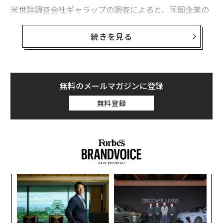
米世論調査会社ギャラップの調査によると、同国企業の
従業員の70％は職場に感情的なつながりを感じていな
い。雇用主は職場に健康的な感情価値(職場で共有される
続きを見る
快と不快、規範、作為、前提など)を定着させるために、
努力する必要がある。職場には常に従業員たちの感情が
あり、単に身体的な健康だけを優先事項としてはいられ
ないのだ。
無料のメールマガジンに登録
無料登録
そこで、より健康的な職場のために重要な点とみられ始
めている物事を、今年「イン」(あり)なものとして紹介
する。併せて、これまで奨励されてきたものの、今年は
「アウト」な考え方も下段に記した。
なく
“
Ja
オ
er」
ジ
〜
織