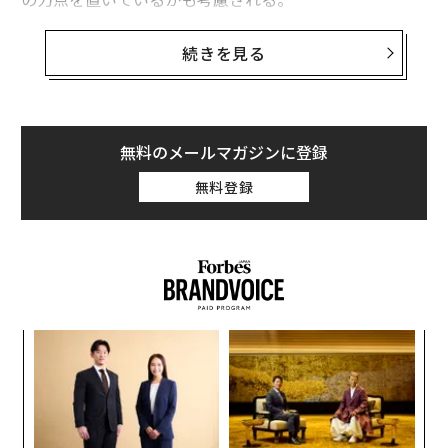
働きがいのある会社2016 グーグルは首位陥落で８位。1位は初登場のAirbn
b
今年の「2016年アメリカで働くのに最も幸福度の高い会
続きを見る
ビジネスライフを爆速化する11の習慣 出来ない仕事にはNoと言え
社50社」は、14年から15年の間にCareerBlissに寄せら
れたよる数千件に上る従業員個人の会社評価に基づいて
米・教育省も絶賛するスターバックスの画期的な退役軍人雇用制度
いる。CareerBlissは「キャリア開発支援、管理職との前
向きな関係、強力な企業文化」を今年リスト入りした会
無料のメールマガジンに登録
ホームレスから脱出 起業を目指すスターバックス従業員
社の従業員評価に一貫するテーマとして抽出した。
無料登録
タグ：
ギャラップ
CareerBlissのハイディ・ゴレッジは「CareerBlissの『ア
メリカで働くのに最も幸福度の高い会社』で、仕事で幸
福を見出すよう人々を動機づけ鼓舞し続けるものは何か
advertisement
について明らかになる」と述べた。その上で「われわれ
はすべての雇用主と従業員は幸せと成功を助長する職場
ンツ
革
環境を見出し、作り出す能力を持っていると考える」と
への
ク
した。
た、
た「
〜
金
個