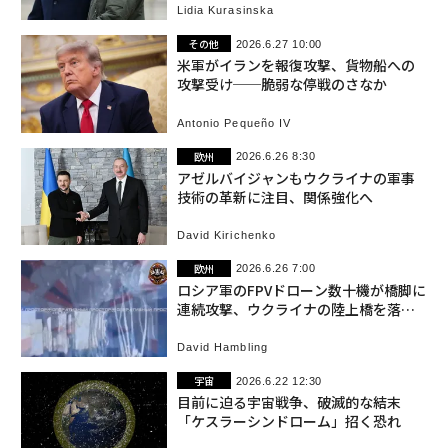
Lidia Kurasinska
その他
2026.6.27 10:00
米軍がイランを報復攻撃、貨物船への
攻撃受け──脆弱な停戦のさなか
Antonio Pequeño IV
欧州
2026.6.26 8:30
アゼルバイジャンもウクライナの軍事
技術の革新に注目、関係強化へ
David Kirichenko
欧州
2026.6.26 7:00
ロシア軍のFPVドローン数十機が橋脚に
連続攻撃、ウクライナの陸上橋を落と
す
David Hambling
宇宙
2026.6.22 12:30
目前に迫る宇宙戦争、破滅的な結末
「ケスラーシンドローム」招く恐れ