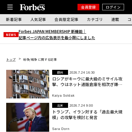
会員登録
ログイン
新着記事
人気記事
会員限定記事
カテゴリ
連載
コ
Forbes JAPAN MEMBERSHIP 新機能｜
NEWS
記事ページ内の広告表示を最小限にしました
トップ
紛争/戦争 に関する記事
欧州
2026.7.24 16:30
ロシアがキーウに最大級のミサイル攻
撃、ウはネット通販倉庫を相次ぎ爆
破 侵攻1611日目
Katya Soldak
北米
2026.7.24 9:00
トランプ、イラン対する「過去最大規
模」の攻撃を検討と発言
Sara Dorn