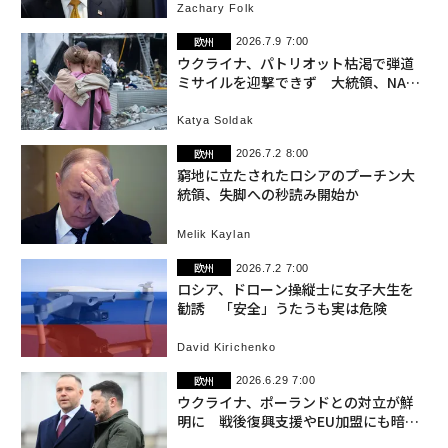
Zachary Folk
欧州
2026.7.9 7:00
ウクライナ、パトリオット枯渇で弾道
ミサイルを迎撃できず 大統領、NATO
会合で支援訴え
Katya Soldak
欧州
2026.7.2 8:00
窮地に立たされたロシアのプーチン大
統領、失脚への秒読み開始か
Melik Kaylan
欧州
2026.7.2 7:00
ロシア、ドローン操縦士に女子大生を
勧誘 「安全」うたうも実は危険
David Kirichenko
欧州
2026.6.29 7:00
ウクライナ、ポーランドとの対立が鮮
明に 戦後復興支援やEU加盟にも暗雲
か