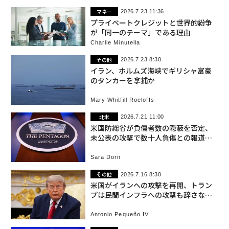
マネー
2026.7.23 11:36
プライベートクレジットと世界的紛争
が「同一のテーマ」である理由
Charlie Minutella
その他
2026.7.23 8:30
イラン、ホルムズ海峡でギリシャ富豪
のタンカーを拿捕か
Mary Whitfill Roeloffs
北米
2026.7.21 11:00
米国防総省が負傷者数の隠蔽を否定、
未公表の攻撃で数十人負傷との報道を
受け
Sara Dorn
その他
2026.7.16 8:30
米国がイランへの攻撃を再開、トラン
プは民間インフラへの攻撃も辞さない
構え
Antonio Pequeño IV