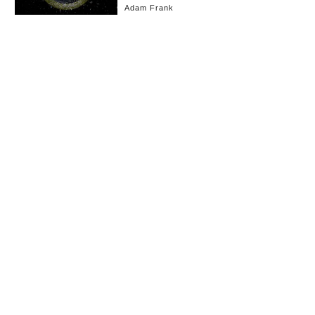
Adam Frank
お知らせ
会社概要
イベント
広告掲載
採用情報
個人情報保護方針
お問い合わせ
(c) linkties Co., Ltd. Under license from Forbes.com LLC™ All rights reserved.