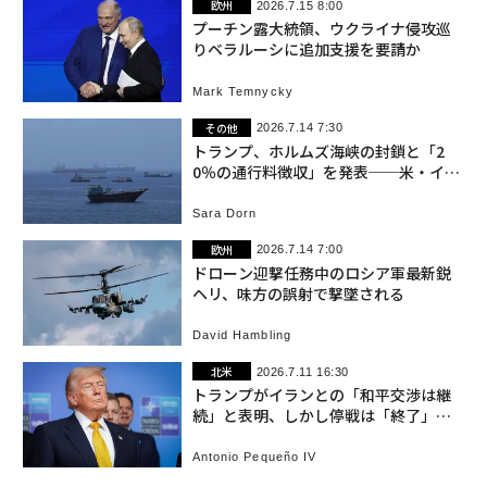
欧州
2026.7.15 8:00
プーチン露大統領、ウクライナ侵攻巡
りベラルーシに追加支援を要請か
Mark Temnycky
その他
2026.7.14 7:30
トランプ、ホルムズ海峡の封鎖と「2
0％の通行料徴収」を発表──米・イラ
ンの合意崩壊
Sara Dorn
欧州
2026.7.14 7:00
ドローン迎撃任務中のロシア軍最新鋭
ヘリ、味方の誤射で撃墜される
David Hambling
北米
2026.7.11 16:30
トランプがイランとの「和平交渉は継
続」と表明、しかし停戦は「終了」と
改めて強調
Antonio Pequeño IV