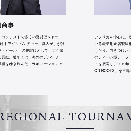
同商事
ルコンテストで多くの受賞歴をもつ
アフリカを中心に、
がけるアグリベンチャー。職人が手がけ
いる産業用金属製屋
フトビール」 の先駆けとして、大企業
げたり、巻きつけた
に貢献。近年では、海外のブルワリー
のフィルム型ソーラ
業種を巻き込んだコラボレーションで
トを展開し、2019
ON ROOFS」を主
REGIONAL TOURNA