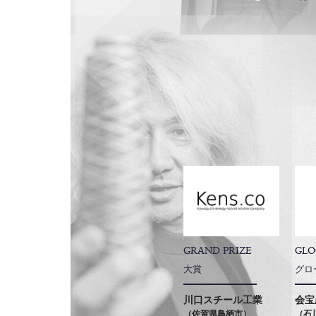
GRAND PRIZE
GLO
大賞
グロ
川口スチール工業
会宝
（佐賀県鳥栖市）
（石