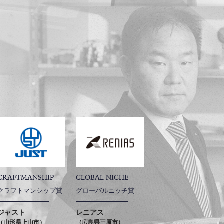
CRAFTMANSHIP
GLOBAL NICHE
クラフトマンシップ賞
グローバルニッチ賞
ジャスト
レニアス
（山形県上山市）
（広島県三原市）