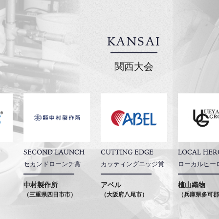
KANSAI
関西大会
SECOND LAUNCH
CUTTING EDGE
LOCAL HER
セカンドローンチ賞
カッティングエッジ賞
ローカルヒー
中村製作所
アベル
植山織物
（三重県四日市市）
（大阪府八尾市）
（兵庫県多可郡