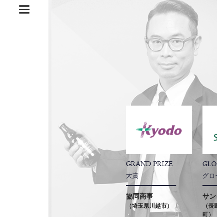
GRAND PRIZE
GLO
大賞
グロ
協同商事
サン
（埼玉県川越市）
（長
町）