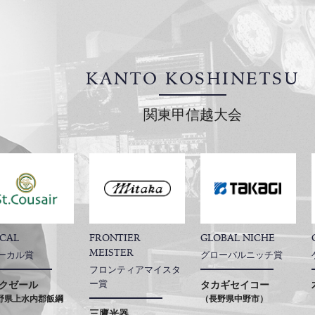
KANTO KOSHINETSU
関東甲信越大会
CAL
FRONTIER
GLOBAL NICHE
MEISTER
ーカル賞
グローバルニッチ賞
フロンティアマイスタ
ー賞
クゼール
タカギセイコー
野県上水内郡飯綱
（長野県中野市）
三鷹光器