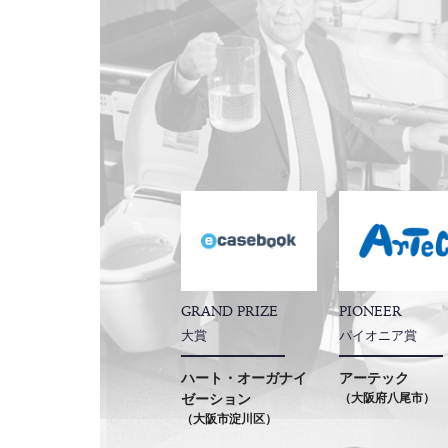
GRAND PRIZE
PIONEER
大賞
パイオニア賞
ハート・オーガナイ
アーテック
ゼーション
（大阪府八尾市）
（大阪市淀川区）