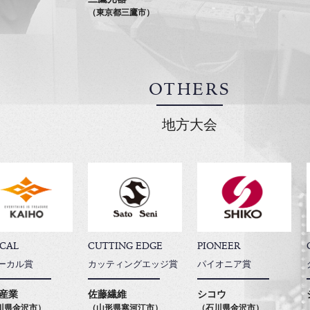
（東京都三鷹市）
OTHERS
地方大会
CAL
CUTTING EDGE
PIONEER
ーカル賞
カッティングエッジ賞
パイオニア賞
産業
佐藤繊維
シコウ
川県金沢市）
（山形県寒河江市）
（石川県金沢市）