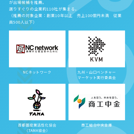
が出場候補を推薦。
選りすぐりの企業約110社が集まる。
（推薦の対象企業：創業10年以上 売上100億円未満 従業
員500人以下）
NCネットワーク
九州・山口ベンチャー
マーケット実行委員会
首都圏産業活性化協会
商工組合中央金庫
（TAMA協会）