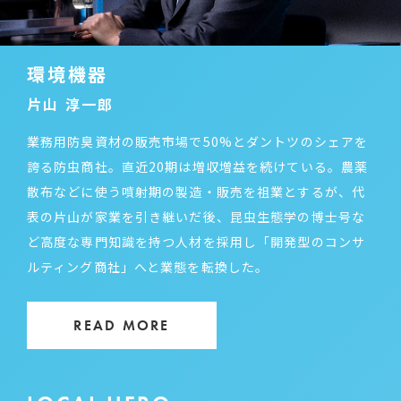
環境機器
片山 淳一郎
業務用防臭資材の販売市場で50%とダントツのシェアを
誇る防虫商社。直近20期は増収増益を続けている。農薬
散布などに使う噴射期の製造・販売を祖業とするが、代
表の片山が家業を引き継いだ後、昆虫生態学の博士号な
ど高度な専門知識を持つ人材を採用し「開発型のコンサ
ルティング商社」へと業態を転換した。
READ MORE