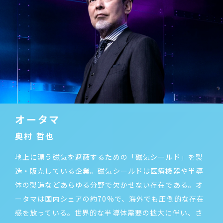
オータマ
奥村 哲也
地上に漂う磁気を遮蔽するための「磁気シールド」を製
造・販売している企業。磁気シールドは医療機器や半導
体の製造などあらゆる分野で欠かせない存在である。オ
ータマは国内シェアの約70%で、海外でも圧倒的な存在
感を放っている。世界的な半導体需要の拡大に伴い、さ