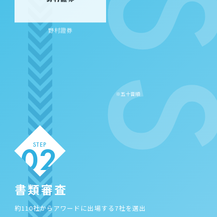
野村證券
ベンチャー型事業承継
マクアケ
02
STEP
書類審査
約110社からアワードに出場する7社を選出