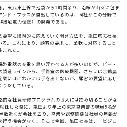
る。東武東上線で池袋から1時間余り、沿線が山々に包ま
アンド・プラスが傑出しているのは、同社がこの分野で
非接触電力伝送）の開発である。
の要望に段階的に応えていく開発方法を、亀田篤志社長
いる。これにより、顧客の要求に、柔軟に対応すること
生まれた。
携帯電話の充電を思い浮かべる人が多いのだが、ビー・
の製造ラインから、手術室の医療機器、さらには合鴨農
企業にはにわかには手を出せないが、顧客の要望に応じ
くりだしている。
格的な社員研修プログラムの導入には踏み切ることがな
に就任した際に、亀田より年上の東京営業部の職員5名が
、半数近くが会社を去り、営業や総務関係は社員の年齢が
を行う機会がなく、そこで今回、亀田社長は、「ビジロ