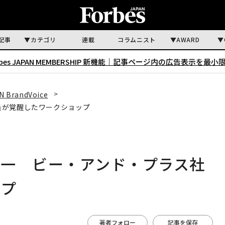
記事
カテゴリ
連載
コラムニスト
AWARD
rbes JAPAN MEMBERSHIP 新機能｜
記事ページ内の広告表示を最小
N BrandVoice
員が覚醒したワークショップ
界一 ビー・アンド・プラス社
ップ
著者フォロー
記事を保存