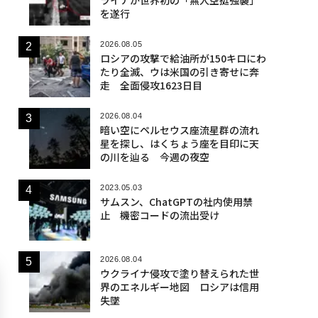
を遂行
2026.08.05
ロシアの攻撃で給油所が150キロにわ
たり全滅、ウは米国の引き寄せに奔
走 全面侵攻1623日目
2026.08.04
暗い空にペルセウス座流星群の流れ
星を探し、はくちょう座を目印に天
の川を辿る 今週の夜空
2023.05.03
サムスン、ChatGPTの社内使用禁
止 機密コードの流出受け
2026.08.04
ウクライナ侵攻で塗り替えられた世
界のエネルギー地図 ロシアは信用
失墜