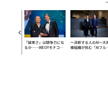
「誠実さ」は競争力にな
〜決断する人のAI〜大
るか──WEOYモナコで
模組織が挑む「AIフル
見た、くら寿司の経営哲
装」“使う”企業から“
学
く”企業へ【NTTドコ
ビジネス×PwC】