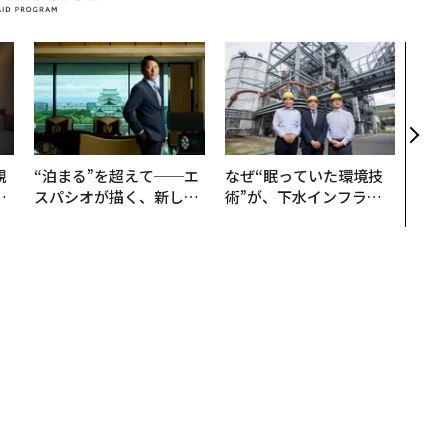
エン
ナ併
s 
タマ
を徹
規
“泊まる”を超えて──エ
なぜ“眠っていた環境技
実
スパシオが描く、新しい
術”が、下水インフラを
動
日本のラグジュアリー
変えたのか──産総研×
モ
（前編）
月島JFEアクアソリュー
ションの10年