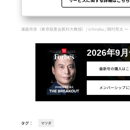
浦島充佳（東京慈恵会医科大教授）/ ichiraku / 岡村亮太
2026年9
最新号の購入はこ
メンバーシップに
タグ：
マツダ