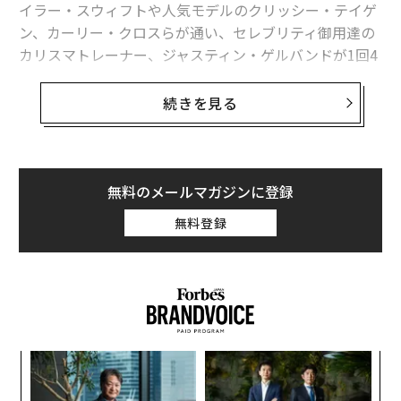
イラー・スウィフトや人気モデルのクリッシー・テイゲ
ン、カーリー・クロスらが通い、セレブリティ御用達の
カリスマトレーナー、ジャスティン・ゲルバンドが1回4
0ドルのスタジオレッスンを開講するmodelFITだ。
続きを見る
フォーブスはゲルバンドとmodelFITを共同設立したヴ
ァネッサ・パッカーに、彼女の事業が成功した理由を聞
いた。現在30歳のパッカーがゲルバンドと広さ約140平
無料のメールマガジンに登録
米のジムを共同設立したのは2014年。「効果的なワーク
無料登録
アウトを提供する、美しく洗練された空間」にビジネス
の可能性を見出したという。
「身体のために何かをすることを、パッケージとして提
供したいと思いました。スタジオには花を飾り、オーガ
挑
ニックの美容品や極上のタオル、最新の雑誌を用意して
よっ
います。ミニマリスティックで禅スピリットに満ちた空
PA