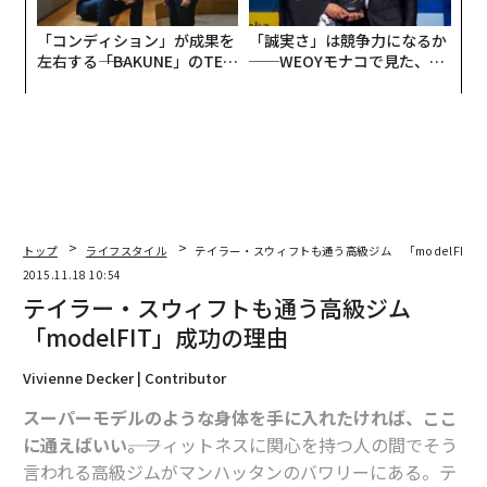
「コンディション」が成果を
「誠実さ」は競争力になるか
左右する――「BAKUNE」のTEN
──WEOYモナコで見た、く
TIALが支える「挑戦者の明
ら寿司の経営哲学
日」
トップ
ライフスタイル
テイラー・スウィフトも通う高級ジム 「modelFIT
2015.11.18 10:54
テイラー・スウィフトも通う高級ジム
「modelFIT」成功の理由
Vivienne Decker | Contributor
スーパーモデルのような身体を手に入れたければ、ここ
に通えばいい――。
フィットネスに関心を持つ人の間でそう
言われる高級ジムがマンハッタンのバワリーにある。テ