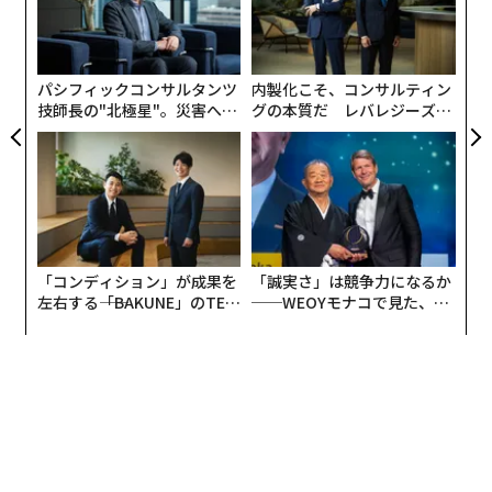
伝
間で、素晴らしいワークアウトが出来る。さらにホリス
る
ティック栄養学（身体だけでなく精神の健康に配慮した
モ
食事で自然治癒力向上を目指す）のアドバイスも受けら
パシフィックコンサルタンツ
内製化こそ、コンサルティン
れる場所、それがmodelFITです」
技師長の"北極星"。災害への
グの本質だ レバレジーズが
無力感を乗り越え見つけた、
実践する、次世代ファームの
防災一筋20年の答え
全貌
「コンディション」が成果を
「誠実さ」は競争力になるか
左右する――「BAKUNE」のTEN
──WEOYモナコで見た、く
TIALが支える「挑戦者の明
ら寿司の経営哲学
日」