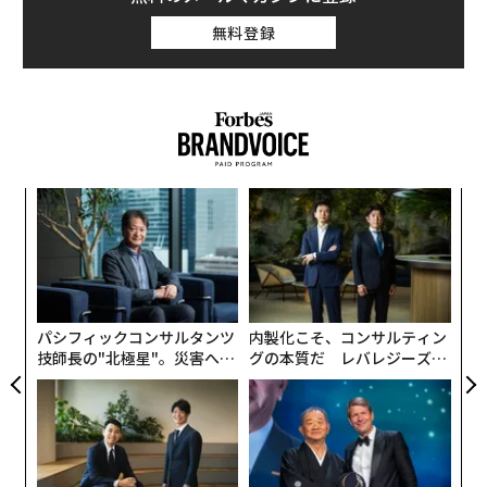
無料登録
挑
よっ
PA
伝
る
モ
パシフィックコンサルタンツ
内製化こそ、コンサルティン
技師長の"北極星"。災害への
グの本質だ レバレジーズが
無力感を乗り越え見つけた、
実践する、次世代ファームの
防災一筋20年の答え
全貌