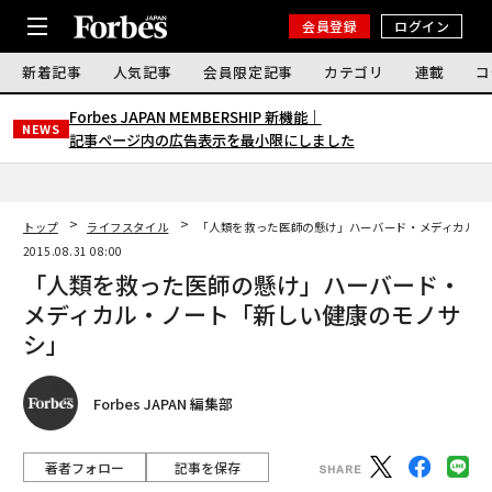
会員登録
ログイン
新着記事
人気記事
会員限定記事
カテゴリ
連載
コ
Forbes JAPAN MEMBERSHIP 新機能｜
NEWS
記事ページ内の広告表示を最小限にしました
トップ
ライフスタイル
「人類を救った医師の懸け」ハーバード・メディカル・
2015.08.31 08:00
「人類を救った医師の懸け」ハーバード・
メディカル・ノート「新しい健康のモノサ
シ」
Forbes JAPAN 編集部
著者フォロー
記事を保存