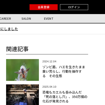
会員登録
ログイン
CAREER
SALON
EVENT
限にしました
関連記事
2024.12.04
ゾンビ菌、ハエを生きたまま
食い荒らし、行動を操作す
る その生態
2025.04.10
恐竜もカエルも呑み込んだ
「死の落とし穴」、350万個の
化石が発見される