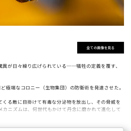
全ての画像を見る
驚異が日々繰り広げられている──犠牲の定義を覆す、
ほど極端なコロニー（生物集団）の防衛術を発達させた。
てくる敵に目掛けて有毒な分泌物を放出し、その脅威を
メカニズムは、何世代もかけて丹念に磨かれて進化して