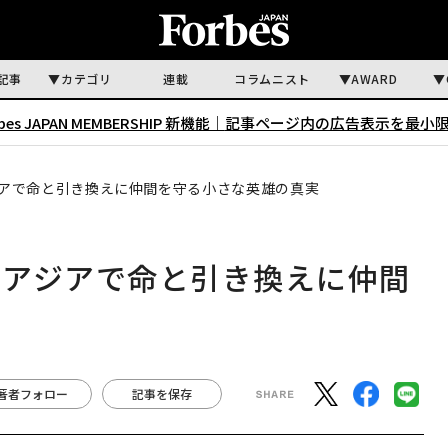
記事
カテゴリ
連載
コラムニスト
AWARD
rbes JAPAN MEMBERSHIP 新機能｜
記事ページ内の広告表示を最小
アで命と引き換えに仲間を守る小さな英雄の真実
南アジアで命と引き換えに仲間
著者フォロー
記事を保存