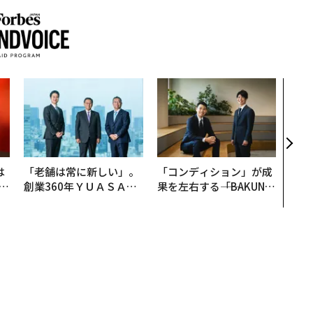
革新
─レ
Sに
R」
は
「老舗は常に新しい」。
「コンディション」が成
b
創業360年ＹＵＡＳＡと
果を左右する――「BAKUN
r
カクシンCEO田尻望が語
E」のTENTIALが支える
つ
る、AIを超える人の価値
「挑戦者の明日」