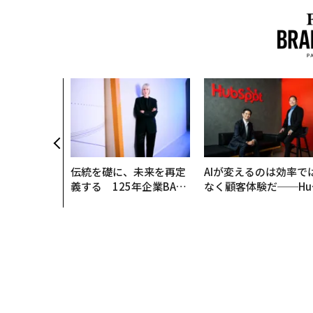
伝統を礎に、未来を再定
AIが変えるのは効率で
義する 125年企業BAT
なく顧客体験だ──Hu
が挑むスモークレスな未
Spot Japanが語る「G
来
ow Better」な組織の
くり方