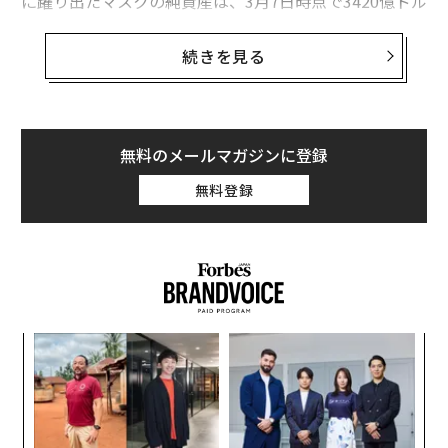
に躍り出たマスクの純資産は、3月7日時点で3420億ドル
（約51兆200億円）に上る。マスクは世界で最も裕福な
人物であるだけでなく、フォーブスの歴代の長者番付の
続きを見る
中でも最強の人物だ。
2位につけたのは米IT大手メタのマーク・ザッカーバー
グ最高経営責任者（CEO）だが、両者の資産額の差は11
無料のメールマガジンに登録
80億ドル（約17兆6100億円）に開いた。この差はスウ
無料登録
ェーデンの音楽配信大手スポティファイ・テクノロジー
ズの時価総額とほぼ同額で、米マイクロソフト共同創業
者ビル・ゲイツの純資産額をも上回る。世界長者番付で
昨年まで2年連続で1位に君臨していた仏高級ブランドグ
ループ、LVMHモエ・ヘネシー・ルイ・ヴィトンのベル
ナール・アルノー会長の資産は現在1780億ドル（約26兆
「
7300億円）で、マスクの資産の半分程度の価値しかな
左右
い。
T
革
日
ク
た「