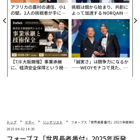
アフリカの農村の通信、小1
挑戦は個から始まり、共創に
の壁。2人の挑戦者が手にし
よって加速する NORQAIN JA
た「次なる武器」
PAN 特別座談会
【7/8 大阪開催】事業承継
「誠実さ」は競争力になるか
に、経済安全保障という視点
──WEOYモナコで見た、く
が加わるとき──経営者が問
ら寿司の経営哲学
われる新たな判断軸
トップ
マネー
リッチリスト
フォーブス「世界長者番付」2025年版発表、
2025.04.02 14:30
フォーブス「世界長者番付」2025年版発