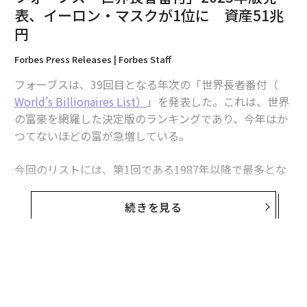
表、イーロン・マスクが1位に 資産51兆
円
Forbes Press Releases | Forbes Staff
翻訳・編集＝安藤清香
フォーブスは、39回目となる年次の「世界長者番付（
World’s Billionaires List）
」を発表した。これは、世界
の富豪を網羅した決定版のランキングであり、今年はか
2026年9月号発売中
つてないほどの富が急増している。
最新号の購入はこちらから
今回のリストには、第1回である1987年以降で最多とな
る3028人のビリオネアが名を連ねている。その資産の総
額は過去最高となる16兆1000億ドル（約2410兆円）に
続きを見る
メンバーシップに登録する
達している。また、資産が1000億ドル（約15兆円）を超
える「センチビリオネア」の数は世界で15人にのぼり、
昨年の14人から増加した。
今年のランキングではイーロン・マスクが、昨年1位だ
関連記事
ったフランスのLVMHグループ会長のベルナール・アル