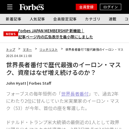
会員登録
ログイン
新着記事
人気記事
会員限定記事
カテゴリ
連載
コ
Forbes JAPAN MEMBERSHIP 新機能｜
NEWS
記事ページ内の広告表示を最小限にしました
トップ
マネー
リッチリスト
世界長者番付で歴代最強のイーロン・マスク
2025.04.04 11:00
世界長者番付で歴代最強のイーロン・マス
ク、資産はなぜ増え続けるのか？
John Hyatt | Forbes Staff
フォーブスの毎年恒例の「
世界長者番付
」で、過去2年
にわたり2位に甘んじていた米実業家のイーロン・マス
ク（53）が今年、首位の座を奪還した。
ドナルド・トランプ米大統領の最側近の1人として政界