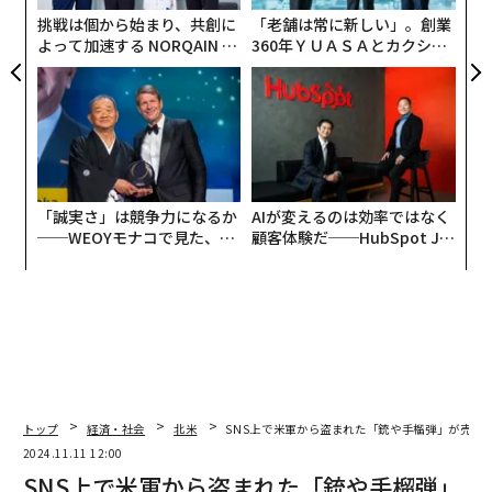
挑戦は個から始まり、共創に
「老舗は常に新しい」。創業
よって加速する NORQAIN JA
360年ＹＵＡＳＡとカクシン
PAN 特別座談会
CEO田尻望が語る、AIを超え
る人の価値
「誠実さ」は競争力になるか
AIが変えるのは効率ではなく
──WEOYモナコで見た、く
顧客体験だ──HubSpot Ja
ら寿司の経営哲学
panが語る「Grow Better」
な組織のつくり方
トップ
経済・社会
北米
SNS上で米軍から盗まれた「銃や手榴弾」が売ら
2024.11.11 12:00
SNS上で米軍から盗まれた「銃や手榴弾」