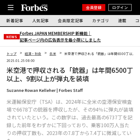
会員登録
ログイン
新着記事
人気記事
会員限定記事
カテゴリ
連載
コ
Forbes JAPAN MEMBERSHIP 新機能｜
NEWS
記事ページ内の広告表示を最小限にしました
トップ
経済・社会
北米
米空港で押収される「銃器」は年間6500丁以上、
2025.01.25 08:00
米空港で押収される「銃器」は年間6500丁
以上、9割以上が弾丸を装填
Suzanne Rowan Kelleher | Forbes Staff
米運輸保安庁（TSA）は、2024年に全米の空港保安検査
場で6678丁の銃器を押収したが、その94％に弾丸が装填
されていたという。この数字は、過去最高の6737丁を記
録した前年をわずかに下回っており、乗客100万人当た
りの押収丁数も、2023年の7.8丁から7.4丁に微減してい