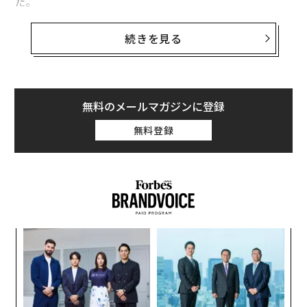
た。
TSAは、銃器を持って安全に旅行する方法を旅行者に伝
続きを見る
える「準備、荷造り、申告（Prepare, Pack, Declare）」
と呼ばれるキャンペーンを2024年に実施したが、効果は
あまりなかったようだ。TSAのデビッド・ペコスケ長官
は声明の中で、「検問所での押収が1丁でも多過ぎる」
無料のメールマガジンに登録
と述べている。
無料登録
ハーツフィールド・ジャクソン・アトランタ国際空港の
保安検査場では、2024年にTSA職員が440丁の銃器を押
収した。これは前年より11丁少ないが、それでも全米の
空港で最多だった。2位はダラス・フォートワース国際
空港で、2023年よりも12丁多い390丁だった。
義す
“
むス
オ
ジ
目
の
ン