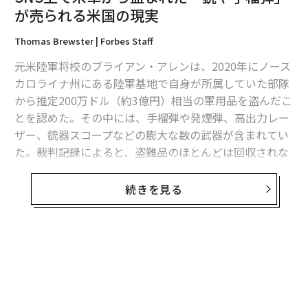
が売られる米国の現実
Thomas Brewster | Forbes Staff
編集＝上田裕資
元米陸軍将校のブライアン・アレンは、2020年にノース
カロライナ州にある陸軍基地で自身が所属していた部隊
から推定200万ドル（約3億円）相当の軍用品を盗んだこ
2026年9月号発売中
とを認めた。その中には、手榴弾や発煙弾、高出力レー
ザー、銃器スコープなどの膨大な数の武器が含まれてい
た。裁判記録によると、盗難品のほとんどは回収されな
最新号の購入はこちらから
かった。アレンはそれらをすべて売却したという。
続きを見る
メンバーシップに登録する
「被告が犯した罪は非常に重い。彼は、欲のために国家
の安全保障と治安を危険にさらした」と検察官は述べて
いた。
提出された訴状と捜査令状によると、それから数年後、
関連記事
FBI（米国連邦捜査局）の情報提供者は同局に対し、あ
SNS上で米軍から盗まれた「銃や手榴弾」が売られる米国の現実
るフェイスブックユーザーとレーザー照準器を3250ドル