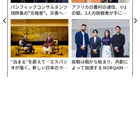
パシフィックコンサルタンツ
アフリカの農村の通信、小1
技師長の"北極星"。災害への
の壁。2人の挑戦者が手にし
無力感を乗り越え見つけた、
た「次なる武器」
防災一筋20年の答え
“泊まる”を超えて─エスパシ
挑戦は個から始まり、共創に
オが描く、新しい日本のラグ
よって加速する NORQAIN JA
ジュアリー（中編）
PAN 特別座談会