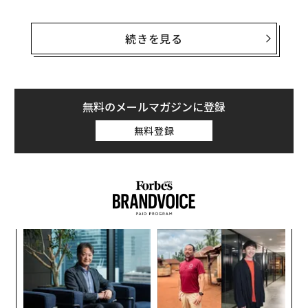
マディソン警察署長
ショーン・バーンズによれば
、容疑
者のナタリー・ルプナウ（通称サマンサ）は、事件が起
続きを見る
きたアバンダント・ライフ・クリスチャン・スクールの
生徒だった。容疑者は、別の生徒1名と教師1名を射殺
し、さらに6人を負傷させた。そのうち2人の生徒は生命
の危機にある重傷を負い、依然として危篤状態にあると
無料のメールマガジンに登録
いう。
無料登録
ルプナウは病院へ搬送中に死亡が確認された。警察は、
彼女が自らに撃ち込んだ銃弾による自殺とみている。
模組
目
“使
の
【N
ン
「
C】
─
ら