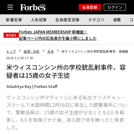
会員登録
ログイン
新着記事
人気記事
会員限定記事
カテゴリ
連載
コ
Forbes JAPAN MEMBERSHIP 新機能｜
NEWS
記事ページ内の広告表示を最小限にしました
トップ
経済・社会
北米
米ウィスコンシン州の学校銃乱射事件、容疑者は1
2024.12.18 17:30
米ウィスコンシン州の学校銃乱射事件、容
疑者は15歳の女子生徒
Siladitya Ray | Forbes Staff
ウィスコンシン州マディソンにある私立クリスチャン・
スクールで米国時間12月16日に発生した銃撃事件につい
て、警察当局は、15歳の女子生徒が少なくとも2人を殺
害し、6人を負傷させた後、自ら銃で命を絶ったと発表
した。