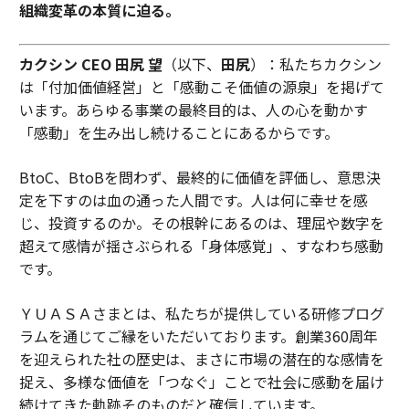
組織変革の本質に迫る。
カクシン CEO 田尻 望
（以下、
田尻
）：私たちカクシン
は「付加価値経営」と「感動こそ価値の源泉」を掲げて
います。あらゆる事業の最終目的は、人の心を動かす
「感動」を生み出し続けることにあるからです。
BtoC、BtoBを問わず、最終的に価値を評価し、意思決
定を下すのは血の通った人間です。人は何に幸せを感
じ、投資するのか。その根幹にあるのは、理屈や数字を
超えて感情が揺さぶられる「身体感覚」、すなわち感動
です。
ＹＵＡＳＡさまとは、私たちが提供している研修プログ
ラムを通じてご縁をいただいております。創業360周年
を迎えられた社の歴史は、まさに市場の潜在的な感情を
捉え、多様な価値を「つなぐ」ことで社会に感動を届け
続けてきた軌跡そのものだと確信しています。