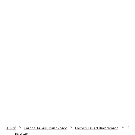
トップ
Forbes JAPAN BrandVoice
Forbes JAPAN BrandVoice
「老