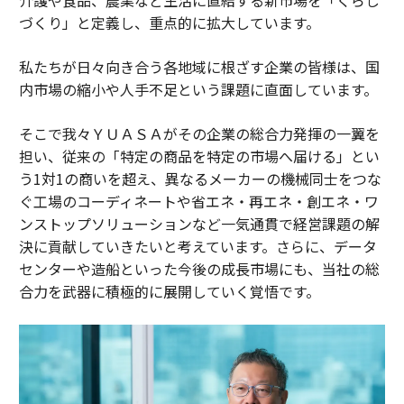
づくり」と定義し、重点的に拡大しています。
私たちが日々向き合う各地域に根ざす企業の皆様は、国
内市場の縮小や人手不足という課題に直面しています。
そこで我々ＹＵＡＳＡがその企業の総合力発揮の一翼を
担い、従来の「特定の商品を特定の市場へ届ける」とい
う1対1の商いを超え、異なるメーカーの機械同士をつな
ぐ工場のコーディネートや省エネ・再エネ・創エネ・ワ
ンストップソリューションなど一気通貫で経営課題の解
決に貢献していきたいと考えています。さらに、データ
センターや造船といった今後の成長市場にも、当社の総
合力を武器に積極的に展開していく覚悟です。