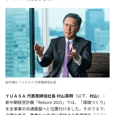
田村博之 ＹＵＡＳＡ 代表取締役会長
ＹＵＡＳＡ 代表取締役社長 村山英明
（以下、
村山
）：
新中期経営計画「Reborn 2031」では、「環境づくり」
を全事業の共通基盤へと位置付けました。そのうえで、
介護や食品、農業など生活に直結する新市場を「くらし