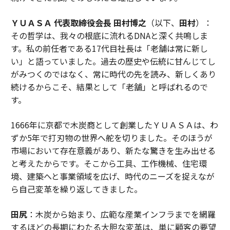
ＹＵＡＳＡ 代表取締役会長 田村博之
（以下、
田村
）：
その哲学は、我々の根底に流れるDNAと深く共鳴しま
す。私の前任者である17代目社長は「老舗は常に新し
い」と語っていました。過去の歴史や伝統に甘んじてし
がみつくのではなく、常に時代の先を読み、新しくあり
続けるからこそ、結果として「老舗」と呼ばれるので
す。
1666年に京都で木炭商として創業したＹＵＡＳＡは、わ
ずか5年で打刃物の世界へ舵を切りました。そのほうが
市場において存在意義があり、新たな驚きを生み出せる
と考えたからです。そこから工具、工作機械、住宅環
境、建築へと事業領域を広げ、時代のニーズを捉えなが
ら自己変革を繰り返してきました。
田尻
：木炭から始まり、広範な産業インフラまでを網羅
するほどの長期にわたる大胆な変革は、単に顧客の要望