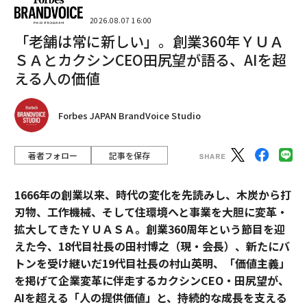
2026.08.07 16:00
「老舗は常に新しい」。創業360年ＹＵＡ
ＳＡとカクシンCEO田尻望が語る、AIを超
える人の価値
Forbes JAPAN BrandVoice Studio
著者フォロー
記事を保存
1666年の創業以来、時代の変化を先読みし、木炭から打
刃物、工作機械、そして住環境へと事業を大胆に変革・
拡大してきたＹＵＡＳＡ。創業360周年という節目を迎
えた今、18代目社長の田村博之（現・会長）、新たにバ
トンを受け継いだ19代目社長の村山英明、「価値主義」
を掲げて企業変革に伴走するカクシンCEO・田尻望が、
AIを超える「人の提供価値」と、持続的な成長を支える