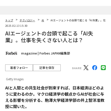
トップ
テクノロジー
AI
AIエージェントの台頭で起こる「AI失業」。仕事
2025.02.13 15:30
AIエージェントの台頭で起こる「AI失
業」。仕事を失くさない人とは？
magazine | Forbes JAPAN編集部
著者フォロー
記事を保存
Getty Images
AIと人間との共生社会が到来すれば、日本経済はどのよ
うに変わるのか。マクロ経済学の観点からAIが社会に与
える影響を分析する、駒澤大学経済学部の井上智洋准教
授に聞いた。