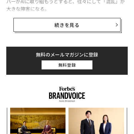
バーがAIに取り組もうとすると、往々にして「混乱」が
大きな障害になる。
スタンフォード大学のコンピュータサイエンス教授
続きを見る
ジェームズ・ランディ
は、先の
ポッドキャスト
で包括的
AIの重要性を提唱し、「AIシステムを包括的にデザイン
することが、現在、最も重要です。人間中心の価値観な
しにはAIは成功しません」と述べている（マッキンゼー
無料のメールマガジンに登録
のシニアパートナー、
ラレイナ・イー
との対談より）。
無料登録
スタンフォード大学ヒューマン・センタードAI研究所
（HAI）の共同創設者で共同ディレクターでもあるラン
ディは、人間中心のAIとはアプリケーションの問題だけ
にとどまらないと説明する。「AIシステムをどのように
作り、デザインするのか、誰をその開発に参加させるの
「
か、そしてAIシステムを創出し評価する過程で、いかに
左右
人間中心のプロセスを育むかも大切です」と彼は語って
T
挑
いる。
日
よっ