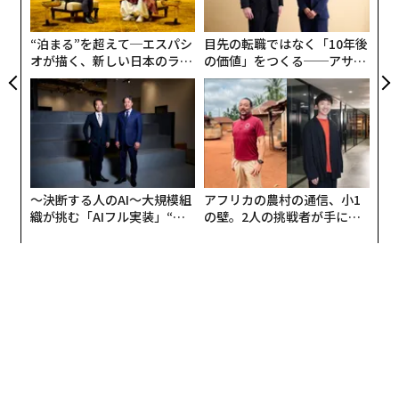
PA
“泊まる”を超えて─エスパシ
目先の転職ではなく「10年後
オが描く、新しい日本のラグ
の価値」をつくる──アサイ
ジュアリー（中編）
ンの長期伴走型支援とは
〜決断する人のAI〜大規模組
アフリカの農村の通信、小1
織が挑む「AIフル実装」“使
の壁。2人の挑戦者が手にし
う”企業から“動く”企業へ【N
た「次なる武器」
TTドコモビジネス×PwC】