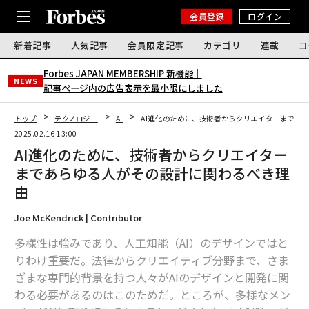
会員登録
ログイン
新着記事
人気記事
会員限定記事
カテゴリ
連載
コ
Forbes JAPAN MEMBERSHIP 新機能｜
NEWS
記事ページ内の広告表示を最小限にしました
トップ
テクノロジー
AI
AI進化のために、技術者からクリエイターまであ
2025.02.16 13:00
AI進化のために、技術者からクリエイター
まであらゆる人がその設計に関わるべき理
由
Joe McKendrick | Contributor
多様性は強みであり、人工知能（AI）のデザインではと
りわけ重要だ。法律からクリエイティブ分野まで、さま
ざまな専門的背景を持つ人々がAIのデザインと開発に関
わる必要があるのはこのためだ。ところが、多様なメン