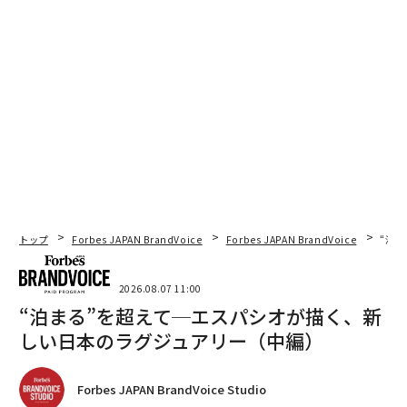
トップ
Forbes JAPAN BrandVoice
Forbes JAPAN BrandVoice
“泊
2026.08.07 11:00
“泊まる”を超えて─エスパシオが描く、新
しい日本のラグジュアリー（中編）
Forbes JAPAN BrandVoice Studio