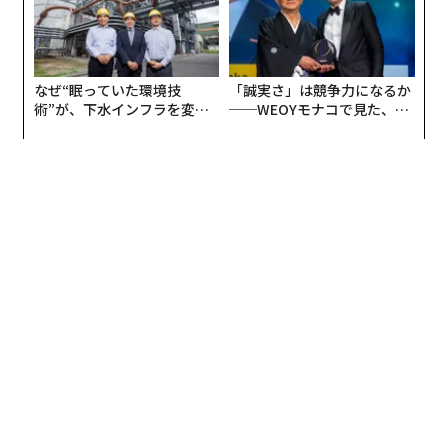
なぜ“眠っていた環境技
「誠実さ」は競争力になるか
術”が、下水インフラを変え
──WEOYモナコで見た、く
たのか──産総研×月島JFE
ら寿司の経営哲学
アクアソリューションの10年