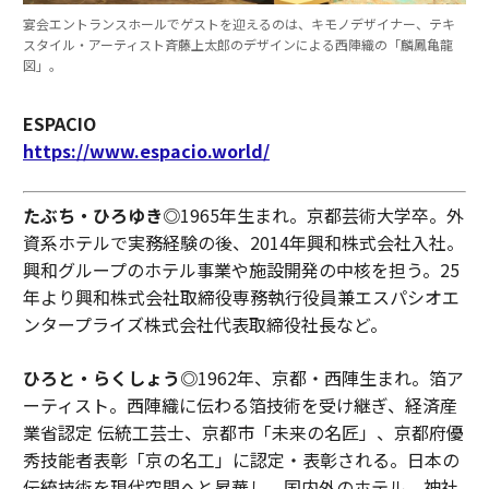
宴会エントランスホールでゲストを迎えるのは、キモノデザイナー、テキ
スタイル・アーティスト斉藤上太郎のデザインによる西陣織の「麟鳳亀龍
図」。
ESPACIO
https://www.espacio.world/
たぶち・ひろゆき◎
1965年生まれ。京都芸術大学卒。外
資系ホテルで実務経験の後、2014年興和株式会社入社。
興和グループのホテル事業や施設開発の中核を担う。25
年より興和株式会社取締役専務執行役員兼エスパシオエ
ンタープライズ株式会社代表取締役社長など。
ひろと・らくしょう◎
1962年、京都・西陣生まれ。箔ア
ーティスト。西陣織に伝わる箔技術を受け継ぎ、経済産
業省認定 伝統工芸士、京都市「未来の名匠」、京都府優
秀技能者表彰「京の名工」に認定・表彰される。日本の
伝統技術を現代空間へと昇華し、国内外のホテル、神社