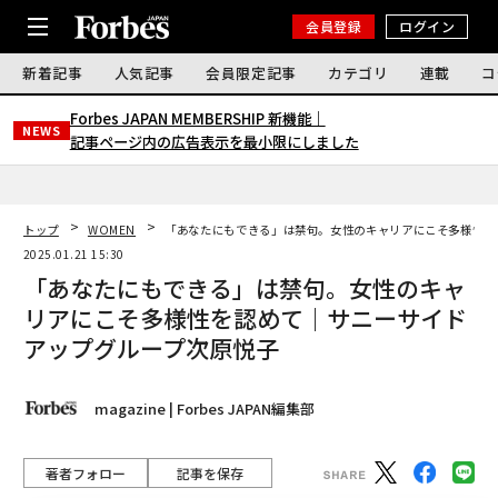
会員登録
ログイン
新着記事
人気記事
会員限定記事
カテゴリ
連載
コ
Forbes JAPAN MEMBERSHIP 新機能｜
NEWS
記事ページ内の広告表示を最小限にしました
トップ
WOMEN
「あなたにもできる」は禁句。女性のキャリアにこそ多様性を
2025.01.21 15:30
「あなたにもできる」は禁句。女性のキャ
リアにこそ多様性を認めて｜サニーサイド
アップグループ次原悦子
magazine | Forbes JAPAN編集部
著者フォロー
記事を保存