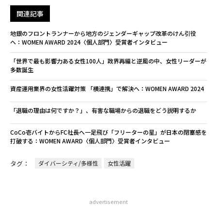
関連記事
地銀のフロントランナーから地方のジェンダーギャップ改革のけん引役
へ：WOMEN AWARD 2024〈個人部門〉受賞者インタビュー
「世界で最も影響力ある女性100人」政界再編と逆風の中、女性リーダーが
多数誕生
資産運用業界の女性活躍対策 「横連携」で解決へ：WOMEN AWARD 2024
「退職の理由は何ですか？」、有害な職場からの退職をどう説明するか
CoCo壱バイトからFC社長へ一足飛び「フリーターの星」が日本の閉塞感を
打破する：WOMEN AWARD〈個人部門〉受賞者インタビュー
タグ：
ダイバーシティ/多様性
女性活躍
advertisement