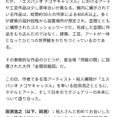
だが、「エスパシオ ナゴヤキャッスル」におけるアート
や工芸作品は少し意味合いが異なる。館内に展示されて
いる作品は、総勢約50人の作家による400点以上。多く
が建築の設計段階から設置場所が想定され、空間ととも
に構想されたコミッションワークだ。完成した空間に作
品をもち込んだのではなく、建築、工芸、アートが一体
となってひとつの世界観をかたちづくっているのであ
る。
その象徴的な作品のひとつが、宴会場「飛龍の間」に設
置された大作「金銀双龍図」だ。
この日、作者である箔アーティスト・裕人礫翔が「エス
パシオ ナゴヤキャッスル」を率いる田渕浩之とともに、
ホテルとアート、そして日本のラグジュアリーの未来に
ついて語り合った。
田渕浩之（以下、田渕）：
裕人さんと初めてお会いした