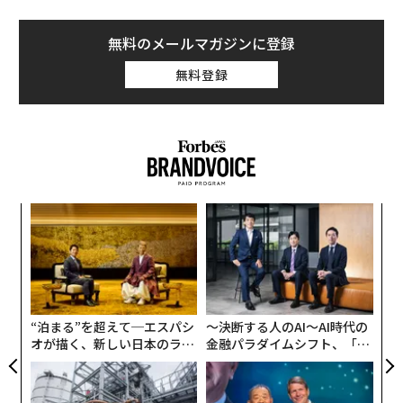
無料のメールマガジンに登録
無料登録
義す
挑
むス
よっ
PA
〜
織
う
T
“泊まる”を超えて─エスパシ
〜決断する人のAI〜AI時代の
オが描く、新しい日本のラグ
金融パラダイムシフト、「超
ジュアリー（中編）
個別化」の核心 【MUFG×ウ
ェルスナビ×PwC】