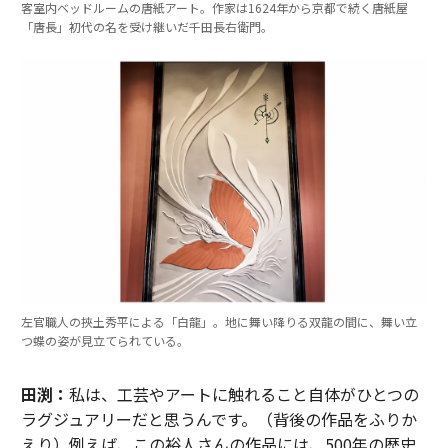
客室内ベッドルームの唐紙アート。作家は1624年から京都で続く唐紙屋
「唐長」初代の名を受け継いだ千田長右衛門。
左官職人の挾土秀平による「白龍」。地に舞い降りる双龍の間に、舞い立
つ蝶の姿が見立てられている。
田渕：
私は、工芸やアートに触れること自体がひとつの
ラグジュアリーだと思うんです。（背後の作品をふりか
えり）例えば、この裕人さんの作品には、500年の歴史