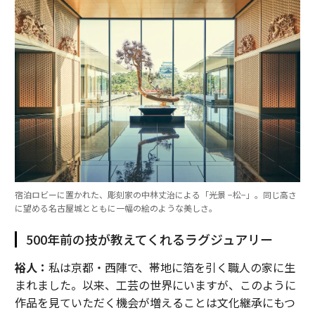
宿泊ロビーに置かれた、彫刻家の中林丈治による「光景 −松−」。同じ高さ
に望める名古屋城とともに一幅の絵のような美しさ。
500年前の技が教えてくれるラグジュアリー
裕人：
私は京都・西陣で、帯地に箔を引く職人の家に生
まれました。以来、工芸の世界にいますが、このように
作品を見ていただく機会が増えることは文化継承にもつ