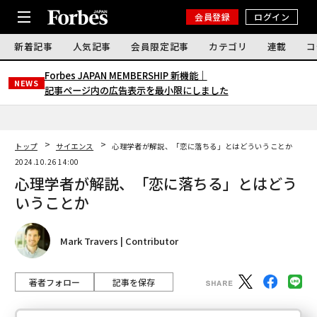
会員登録
ログイン
新着記事
人気記事
会員限定記事
カテゴリ
連載
コ
Forbes JAPAN MEMBERSHIP 新機能｜
NEWS
記事ページ内の広告表示を最小限にしました
トップ
サイエンス
心理学者が解説、「恋に落ちる」とはどういうことか
2024.10.26 14:00
心理学者が解説、「恋に落ちる」とはどう
いうことか
Mark Travers | Contributor
著者フォロー
記事を保存