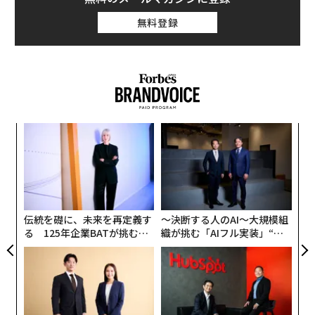
無料登録
小1
「
にし
─
ら
な
術
た
ア
伝統を礎に、未来を再定義す
〜決断する人のAI〜大規模組
る 125年企業BATが挑むス
織が挑む「AIフル実装」“使
モークレスな未来
う”企業から“動く”企業へ【N
TTドコモビジネス×PwC】