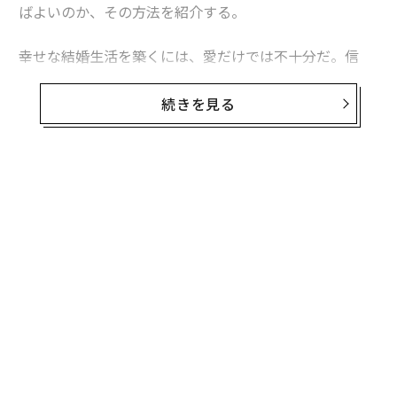
ばよいのか、その方法を紹介する。
幸せな結婚生活を築くには、愛だけでは不十分だ。信
頼、つながり、そして理解を育むための意識的なコミュ
ニケーションが必要となる。
続きを見る
実際、2018年の
研究レビュー
によると、夫婦がどのよう
にコミュニケーションを取り、互いにどう関わり合うか
が、2人の幸福度と結婚生活の満足度に直接関連してい
無料のメールマガジンに登録
ることが明らかになっている。
無料登録
創業
〜
シン
織
超え
う