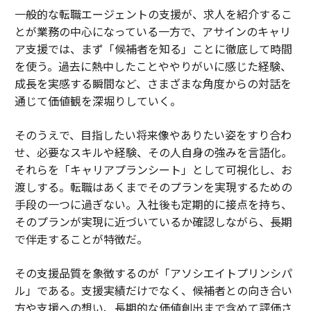
一般的な転職エージェントの支援が、求人を紹介するこ
とが業務の中心になっている一方で、アサインのキャリ
ア支援では、まず「候補者を知る」ことに徹底して時間
を使う。過去に熱中したことややりがいに感じた経験、
成長を実感する瞬間など、さまざまな角度からの対話を
通じて価値観を深堀りしていく。
そのうえで、目指したい将来像やありたい姿をすり合わ
せ、必要なスキルや経験、その人自身の強みを言語化。
それらを「キャリアプランシート」として可視化し、お
渡しする。転職はあくまでそのプランを実現するための
手段の一つに過ぎない。入社後も定期的に接点を持ち、
そのプランが実現に近づいているか確認しながら、長期
で伴走することが特徴だ。
その支援品質を象徴するのが「アソシエイトプリンシパ
ル」である。支援実績だけでなく、候補者との向き合い
方や支援への想い、長期的な価値創出まで含めて評価さ