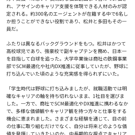
れ、アサインのキャリア支援を体現できる人材のみが認
定される。約300名のエージェントが在籍する中で6名し
か担うことができない役割であり、松井と多田もその一
員だ。
ふたりは異なるバックグラウンドをもつ。松井はかつて
高校球児であり、強豪校で副キャプテンを務め、日本一
を目指して白球を追った。大学卒業後は商社の鉄鋼事業
部でSCM最適化や社内DX推進に従事していたが、野球に
打ち込んでいた頃のような充実感を得られずにいた。
「学生時代は野球に打ち込みましたが、就職活動では明
確なキャリアの軸を持ち切れないまま、1社目を選びま
した。一方で、商社でSCM最適化やDX推進に携わるなか
で、多様な価値観やキャリア観を持つ方々と仕事をする
機会に恵まれました。さまざまな経験を通じて、目の前
の仕事に取り組むだけでなく、自分は将来どのような価
値を発揮していきたいのか、中長期的な視点でキャリア