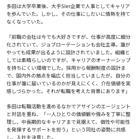
多田は大学卒業後、大手SIer企業で人事としてキャリア
を歩んでいた。しかし、その仕事にしだいに情熱を持て
なくなっていた。
「前職の会社は今でも大好きですが、仕事が高度に細分
化されていて、ジョブローテーションも会社主導。誰が
やっても成果が出るように設計されていました。組織と
しては素晴らしいのですが、キャリアのオーナーシップ
を持ちにくい環境でした。採用から報酬制度の設計ま
で、国内外の拠点を幅広く担当していましたが、自分の
仕事が誰に届いているのかが見えにくく、介在価値を実
感しづらかった。それが転職を考えた背景にあります」
多田は転職活動を進めるなかでアサインのエージェント
と対話を重ね、「一人ひとりの価値観や強みを丁寧に整
理し、中長期的なキャリアまで見据えて、個性や可能性
を発揮するサポートを担う」という同社の姿勢に共感
し、入社を決意した。