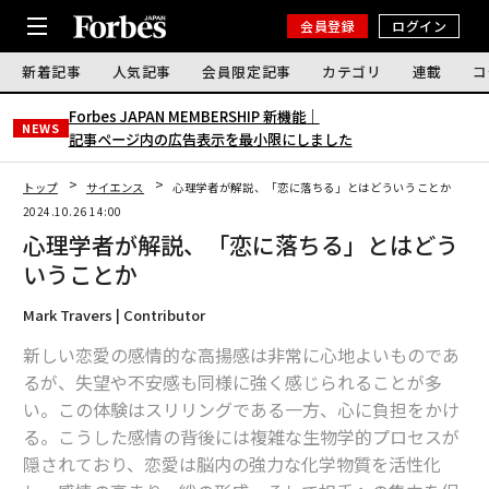
会員登録
ログイン
新着記事
人気記事
会員限定記事
カテゴリ
連載
コ
Forbes JAPAN MEMBERSHIP 新機能｜
NEWS
記事ページ内の広告表示を最小限にしました
トップ
サイエンス
心理学者が解説、「恋に落ちる」とはどういうことか
2024.10.26 14:00
心理学者が解説、「恋に落ちる」とはどう
いうことか
Mark Travers | Contributor
新しい恋愛の感情的な高揚感は非常に心地よいものであ
るが、失望や不安感も同様に強く感じられることが多
い。この体験はスリリングである一方、心に負担をかけ
る。こうした感情の背後には複雑な生物学的プロセスが
隠されており、恋愛は脳内の強力な化学物質を活性化