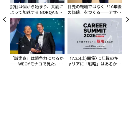
挑戦は個から始まり、共創に
目先の転職ではなく「10年後
よって加速する NORQAIN JA
の価値」をつくる──アサイ
PAN 特別座談会
ンの長期伴走型支援とは
「誠実さ」は競争力になるか
〈7.25(土)開催〉5年後のキ
──WEOYモナコで見た、く
ャリアに「戦略」はあるか。
ら寿司の経営哲学
トップエグゼクティブのキャ
リアに触れる1日│CAREER S
UMMIT 2026