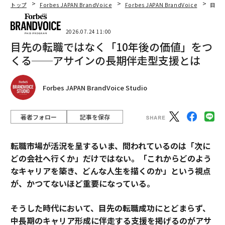
トップ
Forbes JAPAN BrandVoice
Forbes JAPAN BrandVoice
目先
2026.07.24 11:00
目先の転職ではなく「10年後の価値」をつ
くる──アサインの長期伴走型支援とは
Forbes JAPAN BrandVoice Studio
著者フォロー
記事を保存
転職市場が活況を呈するいま、問われているのは「次に
どの会社へ行くか」だけではない。「これからどのよう
なキャリアを築き、どんな人生を描くのか」という視点
が、かつてないほど重要になっている。
そうした時代において、目先の転職成功にとどまらず、
中長期のキャリア形成に伴走する支援を掲げるのがアサ