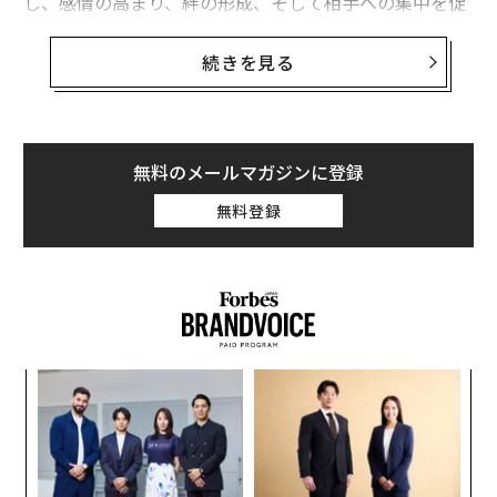
し、感情の高まり、絆の形成、そして相手への集中を促
す。
続きを見る
以下に、恋愛における脳の複雑な化学反応の主な要素を
紹介しよう。
1. ドーパミンが引き起こす魅力の火花
無料のメールマガジンに登録
恋愛の初期段階では、ドーパミンが大量に放出され、相
無料登録
手に対する強烈な魅力を生み出す。ドーパミンは「気分
を高揚させる」神経伝達物質として知られており、相手
と一緒にいるときや思い浮かべるだけでもその効果が表
れる。
ドーパミンは脳の報酬系を活性化させるが、この報酬系
創業
〜
はギャンブルや薬物依存などの行動にも関与する部分で
シン
織
もある。
超え
う
革
T
ク
た「