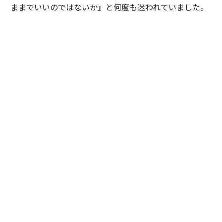
ままでいいのではないか』と何度も迷われていました。
私は特定の企業や環境を勧めたかったわけではありませ
ん。ただ、ご本人が対話を重ねる中で見えてきた価値観
や将来像を考えたとき、その選択を後悔しないために
は、一度立ち止まって自分自身の意思と向き合うことが
大切だと感じました。そこで『どちらを選ぶかではな
く、自分で納得して選ぶことが、この先のキャリアにと
って何より大切だと思います』と率直にお伝えしまし
た。加えて、現職と比較した際の得られる経験やスキ
ル、転職することによるメリットとデメリットを提示
し、目指したい将来像や自分らしいと感じるのはどちら
かという議論を重ねました。
最終的にご本人は自らの意思で新たな環境を選択されま
した。入社当初は慣れない環境に苦労される場面もあり
ましたが、定期的な面談を重ねながら継続的に伴走させ
ていただきました。すると少しずつ成果が表れ始め、社