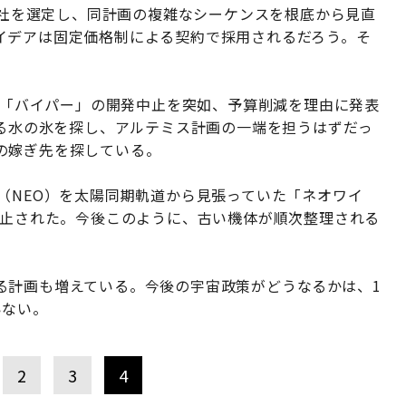
業7社を選定し、同計画の複雑なシーケンスを根底から見直
イデアは固定価格制による契約で採用されるだろう。そ
バー「バイパー」の開発中止を突如、予算削減を理由に発表
ある水の氷を探し、アルテミス計画の一端を担うはずだっ
の嫁ぎ先を探している。
（NEO）を太陽同期軌道から見張っていた「ネオワイ
停止された。今後このように、古い機体が順次整理される
る計画も増えている。今後の宇宙政策がどうなるかは、1
いない。
2
3
4