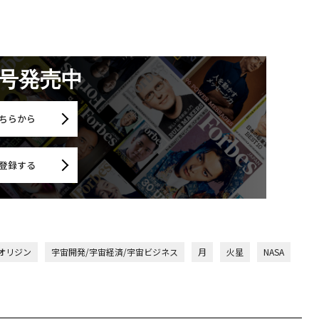
月号発売中
ちらから
登録する
オリジン
宇宙開発/宇宙経済/宇宙ビジネス
月
火星
NASA