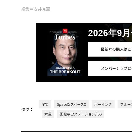
編集＝安井克至
2026年9
最新号の購入はこ
メンバーシップに
宇宙
SpaceX/スペースX
ボーイング
ブルー
タグ：
木星
国際宇宙ステーション/ISS