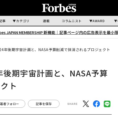
記事
カテゴリ
連載
コラムニスト
AWARD
rbes JAPAN MEMBERSHIP 新機能｜
記事ページ内の広告表示を最小
24年後期宇宙計画と、NASA予算削減で抹消されるプロジェクト
年後期宇宙計画と、NASA予算
ェクト
著者フォロー
記事を保存