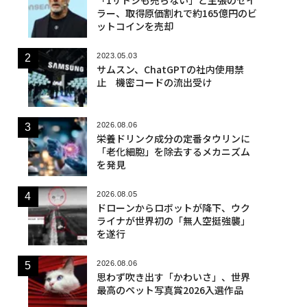
ラー、取得原価割れで約165億円のビ
ットコインを売却
2023.05.03
サムスン、ChatGPTの社内使用禁
止 機密コードの流出受け
2026.08.06
栄養ドリンク成分の定番タウリンに
「老化細胞」を除去するメカニズム
を発見
2026.08.05
ドローンからロボットが降下、ウク
ライナが世界初の「無人空挺強襲」
を遂行
2026.08.06
思わず吹き出す「かわいさ」、世界
最高のペット写真賞2026入選作品