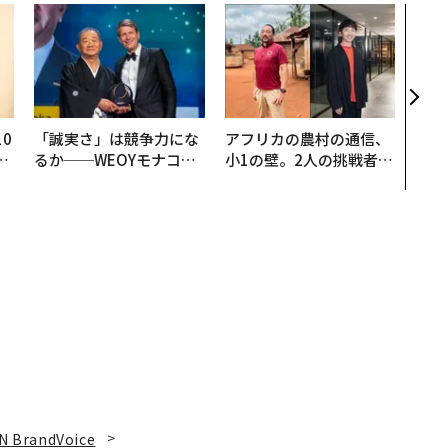
内製
ィン
ジー
代フ
0
「誠実さ」は競争力にな
アフリカの農村の通信、
─
るか──WEOYモナコで
小1の壁。2人の挑戦者が
型
見た、くら寿司の経営哲
手にした「次なる武器」
学
N BrandVoice