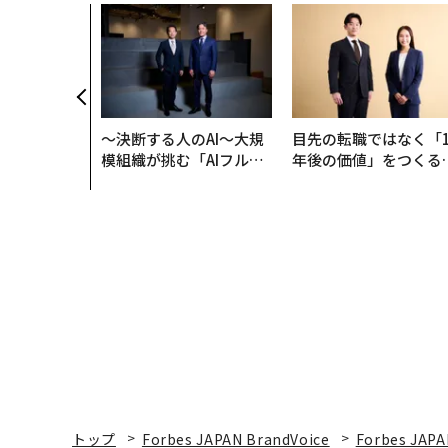
〜決断する人のAI〜大規
目先の転職ではなく「1
模組織が挑む「AIフル実
年後の価値」をつくる
装」“使う”企業から“動
─アサインの長期伴走
く”企業へ【NTTドコモ
支援とは
ビジネス×PwC】
トップ
Forbes JAPAN BrandVoice
Forbes JAPA