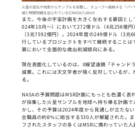
火星の岩石や地表からサンプルを採取し、チューブへ格納する「パー
減と時間短縮を迫られているⒸNASA/Caltech
また、今後の宇宙計画を大きく左右する要因としてN
024年10月～）において272億ドル（4兆256
（3兆7592億円）。2024年度の249億ドル（
行しているプロジェクトをすべて継続することはで
算において全面的な歳出削減傾向にある。
現在表面化しているのは、X線望遠鏡「チャンドラ
減案。これには天文学者が強く反対しているが、N
る。
NASAの予算問題はMSR計画にもっとも色濃く
が採集した火星サンプルを地球へ持ち帰る計画であ
かし、その予算は2024年度から見通しが立たない
全職員の約8％に相当する530人が解雇された。
フされたスタッフの多くはMSRに携わっていた人