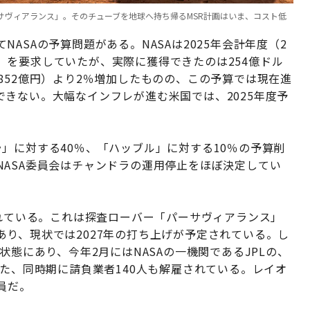
サヴィアランス」。そのチューブを地球へ持ち帰るMSR計画はいま、コスト低
ASAの予算問題がある。NASAは2025年会計年度（2
億円）を要求していたが、実際に獲得できたのは254億ドル
3兆6852億円）より2％増加したものの、この予算では現在進
きない。大幅なインフレが進む米国では、2025年度予
」に対する40％、「ハッブル」に対する10％の予算削
ASA委員会はチャンドラの運用停止をほぼ決定してい
表れている。これは探査ローバー「パーサヴィアランス」
り、現状では2027年の打ち上げが予定されている。し
状態にあり、今年2月にはNASAの一機関であるJPLの、
また、同時期に請負業者140人も解雇されている。レイオ
員だ。