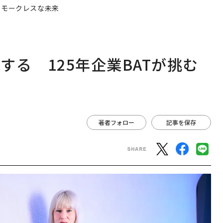
スモークレスな未来
る 125年企業BATが挑む
著者フォロー
記事を保存