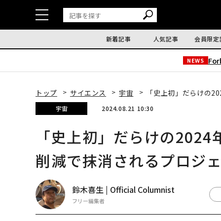
新着記事
人気記事
会員限定
Fo
NEWS
トップ
サイエンス
宇宙
「史上初」だらけの20
宇宙
2024.08.21 10:30
「史上初」だらけの2024
削減で抹消されるプロジ
鈴木喜生 | Official Columnist
フリー編集者