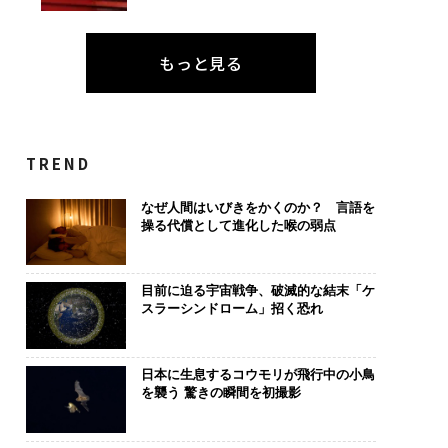
もっと見る
TREND
なぜ人間はいびきをかくのか？ 言語を
操る代償として進化した喉の弱点
目前に迫る宇宙戦争、破滅的な結末「ケ
スラーシンドローム」招く恐れ
日本に生息するコウモリが飛行中の小鳥
を襲う 驚きの瞬間を初撮影