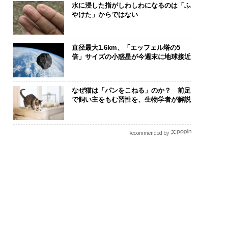
水に浸した指がしわしわになるのは「ふ
やけた」からではない
直径最大1.6km、「エッフェル塔の5
倍」サイズの小惑星が今週末に地球接近
なぜ猫は「パンをこねる」のか？ 前足
で飼い主をもむ習性を、生物学者が解説
Recommended by