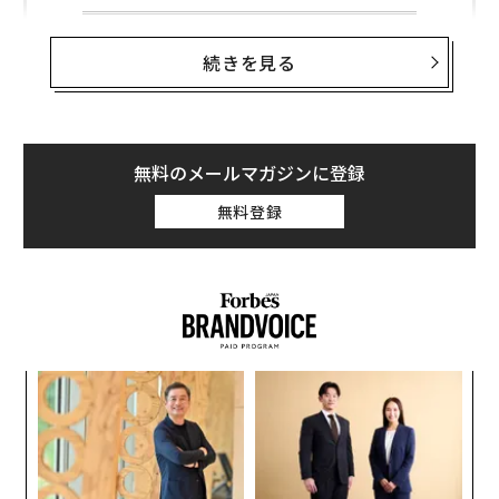
続きを見る
無料のメールマガジンに登録
無料登録
るか
伝
、く
る
モ
挑
よっ
PA