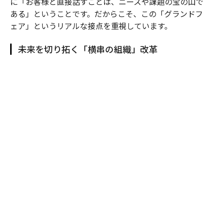
に「お客様と直接話すことは、ニーズや課題の宝の山で
ある」ということです。だからこそ、この「グランドフ
ェア」というリアルな接点を重視しています。
未来を切り拓く「横串の組織」改革
田村
：国内で進化させてきた「グランドフェア」を、20
25年にタイで初開催しました。これは単なる海外展示会
ではなく、我々の総合力を現地で面展開するための強い
意思表示です。
これまでは日系製造業の海外進出に合わせ、「モノづく
り」の領域を中心に事業を展開してきましたが、それだ
けでは限界があります。そこで、住設や建材など国内の
リソースを融合させ、日本で培った総合力をタイでも再
現することを目指したのが、現地の富裕層向け住宅を丸
ごと一軒改装した「ＹＵＡＳＡ ＳＡＫＵＲＡ ＨＯＵＳ
Ｅ」プロジェクトです。