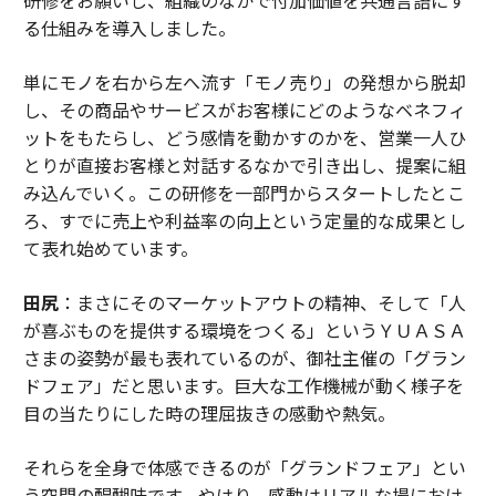
る仕組みを導入しました。
単にモノを右から左へ流す「モノ売り」の発想から脱却
し、その商品やサービスがお客様にどのようなベネフィ
ットをもたらし、どう感情を動かすのかを、営業一人ひ
とりが直接お客様と対話するなかで引き出し、提案に組
み込んでいく。この研修を一部門からスタートしたとこ
ろ、すでに売上や利益率の向上という定量的な成果とし
て表れ始めています。
田尻
：まさにそのマーケットアウトの精神、そして「人
が喜ぶものを提供する環境をつくる」というＹＵＡＳＡ
さまの姿勢が最も表れているのが、御社主催の「グラン
ドフェア」だと思います。巨大な工作機械が動く様子を
目の当たりにした時の理屈抜きの感動や熱気。
それらを全身で体感できるのが「グランドフェア」とい
う空間の醍醐味です。やはり、感動はリアルな場におけ