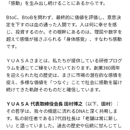
「感動」を生み出し続けることにあるからです。
BtoC、BtoBを問わず、最終的に価値を評価し、意思決
定を下すのは血の通った人間です。人は何に幸せを感
じ、投資するのか。その根幹にあるのは、理屈や数字を
超えて感情が揺さぶられる「身体感覚」、すなわち感動
です。
ＹＵＡＳＡさまとは、私たちが提供している研修プログ
ラムを通じてご縁をいただいております。創業360周年
を迎えられた社の歴史は、まさに市場の潜在的な感情を
捉え、多様な価値を「つなぐ」ことで社会に感動を届け
続けてきた軌跡そのものだと確信しています。
ＹＵＡＳＡ 代表取締役会長 田村博之
（以下、
田村
）：
その哲学は、我々の根底に流れるDNAと深く共鳴しま
す。私の前任者である17代目社長は「老舗は常に新し
い」と語っていました。過去の歴史や伝統に甘んじてし