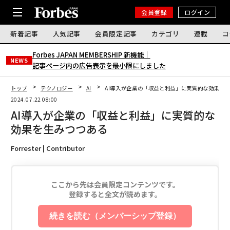
会員登録
ログイン
新着記事
人気記事
会員限定記事
カテゴリ
連載
コ
Forbes JAPAN MEMBERSHIP 新機能｜
NEWS
記事ページ内の広告表示を最小限にしました
トップ
テクノロジー
AI
AI導入が企業の「収益と利益」に実質的な効果を
2024.07.22 08:00
AI導入が企業の「収益と利益」に実質的な
効果を生みつつある
Forrester | Contributor