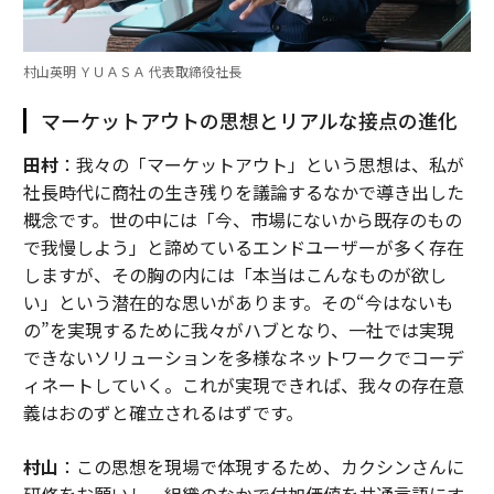
村山英明 ＹＵＡＳＡ 代表取締役社長
マーケットアウトの思想とリアルな接点の進化
田村
：我々の「マーケットアウト」という思想は、私が
社長時代に商社の生き残りを議論するなかで導き出した
概念です。世の中には「今、市場にないから既存のもの
で我慢しよう」と諦めているエンドユーザーが多く存在
しますが、その胸の内には「本当はこんなものが欲し
い」という潜在的な思いがあります。その“今はないも
の”を実現するために我々がハブとなり、一社では実現
できないソリューションを多様なネットワークでコーデ
ィネートしていく。これが実現できれば、我々の存在意
義はおのずと確立されるはずです。
村山
：この思想を現場で体現するため、カクシンさんに
研修をお願いし、組織のなかで付加価値を共通言語にす