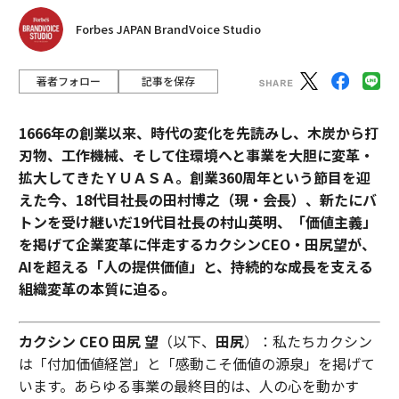
Forbes JAPAN BrandVoice Studio
著者フォロー
記事を保存
1666年の創業以来、時代の変化を先読みし、木炭から打
刃物、工作機械、そして住環境へと事業を大胆に変革・
拡大してきたＹＵＡＳＡ。創業360周年という節目を迎
えた今、18代目社長の田村博之（現・会長）、新たにバ
トンを受け継いだ19代目社長の村山英明、「価値主義」
を掲げて企業変革に伴走するカクシンCEO・田尻望が、
AIを超える「人の提供価値」と、持続的な成長を支える
組織変革の本質に迫る。
カクシン CEO 田尻 望
（以下、
田尻
）：私たちカクシン
は「付加価値経営」と「感動こそ価値の源泉」を掲げて
います。あらゆる事業の最終目的は、人の心を動かす