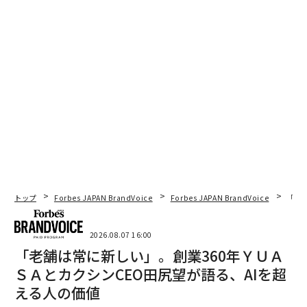
トップ
Forbes JAPAN BrandVoice
Forbes JAPAN BrandVoice
「老
2026.08.07 16:00
「老舗は常に新しい」。創業360年ＹＵＡ
ＳＡとカクシンCEO田尻望が語る、AIを超
える人の価値