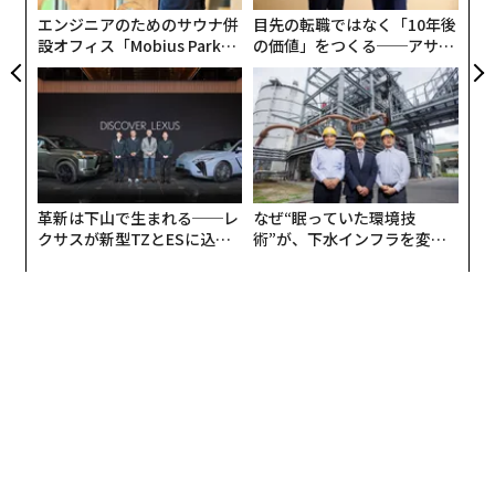
翻訳＝酒匂寛
エンジニアのためのサウナ併
目先の転職ではなく「10年後
設オフィス「Mobius Park」
の価値」をつくる──アサイ
がオープン──タマディック
ンの長期伴走型支援とは
が健康経営を徹底する理由
2026年9月号発売中
最新号の購入はこちらから
革新は下山で生まれる──レ
なぜ“眠っていた環境技
メンバーシップに登録する
クサスが新型TZとESに込め
術”が、下水インフラを変え
た「DISCOVER」の哲学
たのか──産総研×月島JFE
アクアソリューションの10年
関連記事
企業に増える「最高AI責任者」 業務内容と報酬は
生成AIを使って高速で完了できる「5つのタスク」