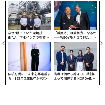
小1
目
にし
の
ン
「
左右
T
日
なぜ“眠っていた環境技
「誠実さ」は競争力になるか
術”が、下水インフラを変え
──WEOYモナコで見た、く
たのか──産総研×月島JFE
ら寿司の経営哲学
アクアソリューションの10年
伝統を礎に、未来を再定義す
挑戦は個から始まり、共創に
る 125年企業BATが挑むス
よって加速する NORQAIN JA
モークレスな未来
PAN 特別座談会