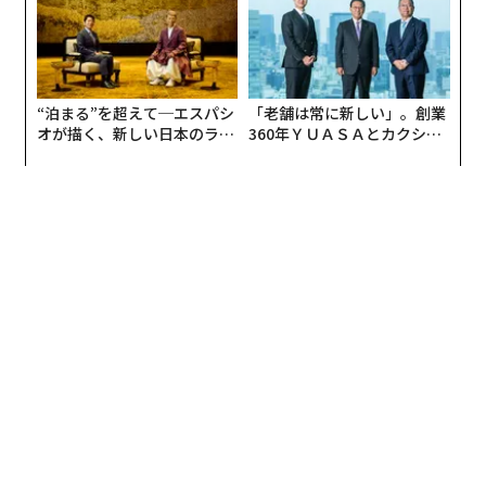
“泊まる”を超えて─エスパシ
「老舗は常に新しい」。創業
オが描く、新しい日本のラグ
360年ＹＵＡＳＡとカクシン
ジュアリー（中編）
CEO田尻望が語る、AIを超え
る人の価値
「お酒の達人は、たくさん量を飲める人ではなく、自分
に合う量をわきまえて嗜める人ですよね。香水も同じ
で、TPOをわきまえてどう付き合えるかがとても大切で
す」とMAHO氏。気を付けるポイントは以下のとおり
だ。