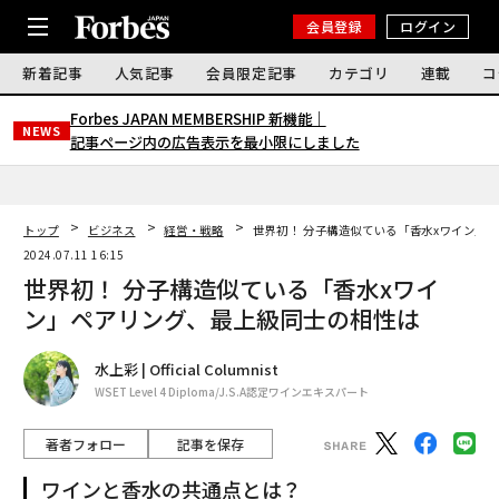
会員登録
ログイン
新着記事
人気記事
会員限定記事
カテゴリ
連載
コ
Forbes JAPAN MEMBERSHIP 新機能｜
NEWS
記事ページ内の広告表示を最小限にしました
トップ
ビジネス
経営・戦略
世界初！ 分子構造似ている「香水xワイン」
2024.07.11 16:15
世界初！ 分子構造似ている「香水xワイ
ン」ペアリング、最上級同士の相性は
水上彩 | Official Columnist
WSET Level 4 Diploma/J.S.A認定ワインエキスパート
著者フォロー
記事を保存
ワインと香水の共通点とは？