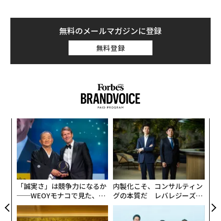
漂わせる香り使い”について、フレグランスアドバイザ
ーのMAHO氏にレクチャーして頂いた。
無料のメールマガジンに登録
「香りをつまみにワインを」
無料登録
お話を伺ったのは、ペルフーメラボラトリーの「FUEGU
IA 1833」麻布台ギャラリー。香水のショップ内でワイン
を提供している世界唯一のお店で、「香りをおつまみに
ワインを頂く」という稀有な体験ができる（
香水×ワイ
ンのイベントの様子は
こちら
）。
ナ併
A
賢い香水のまとい方. 香水の量＝酒量？
k」
顧客
ック
pa
目
由
な
の
ン
「誠実さ」は競争力になるか
内製化こそ、コンサルティン
──WEOYモナコで見た、く
グの本質だ レバレジーズが
ら寿司の経営哲学
実践する、次世代ファームの
全貌