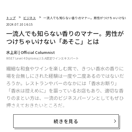
トップ
ビジネス
一流人でも知らない香りのマナー。男性がつけちゃいけない「
2024.07.10 16:15
一流人でも知らない香りのマナー。男性が
つけちゃいけない「あそこ」とは
水上彩 | Official Columnist
WSET Level 4 Diploma/J.S.A認定ワインエキスパート
繊細な和食やワインを楽しむ席で、きつい香水の香りに
場を台無しにされた経験は一度や二度あるのではないだ
ろうか。レストランやバーのなかには「香水お断り」
「香水は控えめに」を謳っているお店もあり、適切な香
りのまとい方は、一流のビジネスパーソンとしてもぜひ
押さえておきたいところだ。
では実際、周りに嫌な思いをさせずスマートに香りをま
続きを見る
とうには、どうすればいいのだろう。“さりげない余韻を