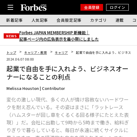
会員登録
ログイン
新着記事
人気記事
会員限定記事
カテゴリ
連載
コ
Forbes JAPAN MEMBERSHIP 新機能｜
NEWS
記事ページ内の広告表示を最小限にしました
トップ
キャリア・教育
キャリア
起業で自由を手に入れよう、ビジネスオ
2024.06.07 08:00
起業で自由を手に入れよう、ビジネスオー
ナーになることの利点
Melissa Houston | Contributor
変化の激しい現代、多くの人が情け容赦ないハードワー
クを耐え忍んでいる。その姿はまさに「ラットレース
（ハムスターが回し車をくるくる回る様子にたとえた表
現）」だ。会社に出勤して9時から5時まで働き、給料ぎ
りぎりで暮らしていると、毎日が永遠に続くサイクルに