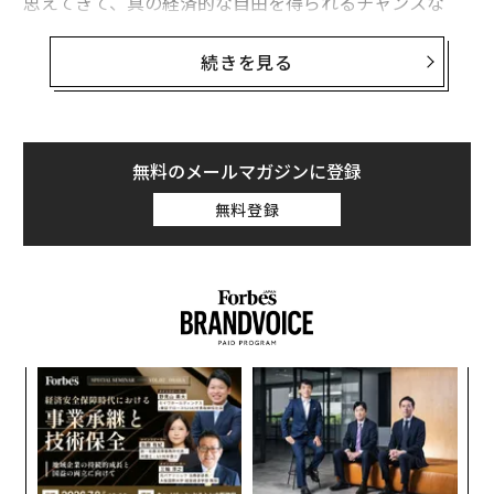
思えてきて、真の経済的な自由を得られるチャンスな
ど、ほぼ皆無のような気がしてくる。
続きを見る
しかし、そこから抜け出せる方法はある。起業してビジ
ネスオーナーになればいいのだ。ラットレースから降
り、起業の世界へと飛び込めば、永続的な資産と、より
充実した人生への道が開かれるかもしれない。
無料のメールマガジンに登録
会社勤めの限界
無料登録
会社で働く従来型の雇用モデルは、安定感はあっても、
大きな限界がある。
1）収入に限度がある
〜
大半の仕事は固定給で、昇給もあらかじめ決まっている
織
ため、収入には限度がある。
う
パ
T
技
無