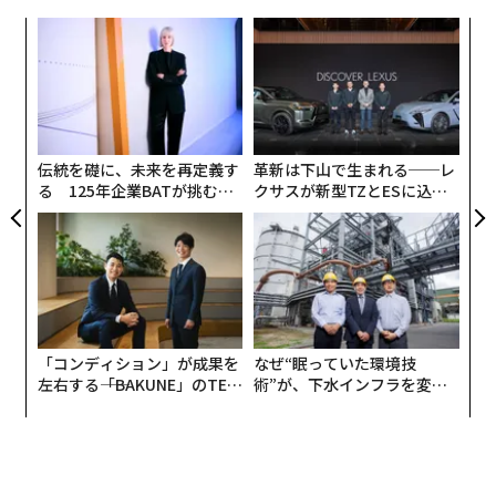
挑
よっ
PA
“
シ
グ
伝統を礎に、未来を再定義す
革新は下山で生まれる──レ
る 125年企業BATが挑むス
クサスが新型TZとESに込め
モークレスな未来
た「DISCOVER」の哲学
「コンディション」が成果を
なぜ“眠っていた環境技
左右する――「BAKUNE」のTEN
術”が、下水インフラを変え
TIALが支える「挑戦者の明
たのか──産総研×月島JFE
日」
アクアソリューションの10年