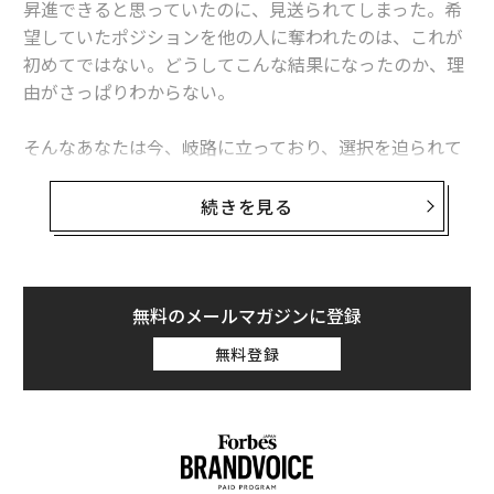
昇進できると思っていたのに、見送られてしまった。希
望していたポジションを他の人に奪われたのは、これが
初めてではない。どうしてこんな結果になったのか、理
由がさっぱりわからない。
そんなあなたは今、岐路に立っており、選択を迫られて
いる。マネージャーを責めてもいいだろう。あるいは、
自ら率先して改善すべき点を探り当て、二の舞を防ぐと
続きを見る
いう手もある。
こうした岐路に立ったとき、ほとんどの人は最も抵抗の
少ない道を選ぶ。つまり、上司や会社、さらには、自分
無料のメールマガジンに登録
の代わりに昇進した人のせいにする。何しろ、それがい
無料登録
ちばん楽な対処法だからだ。