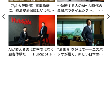
防
【7/8 大阪開催】事業承継
〜決断する人のAI〜AI時代の
に、経済安全保障という視点
金融パラダイムシフト、「超
が加わるとき──経営者が問
個別化」の核心 【MUFG×ウ
われる新たな判断軸
ェルスナビ×PwC】
AIが変えるのは効率ではなく
“泊まる”を超えて──エスパ
顧客体験だ──HubSpot Ja
シオが描く、新しい日本のラ
panが語る「Grow Better」
グジュアリー（前編）
な組織のつくり方