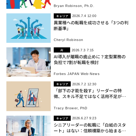
Bryan Robinson, Ph.D.
キャリア
2026.7.4 12:00
異業種への転職を成功させる「3つの判
断基準」
Cheryl Robinson
AI
2026.7.3 7:15
AI導入が離職の歯止めに？定型業務の
負担で7割が転職を検討
Forbes JAPAN Web-News
キャリア
2026.7.2 12:30
「部下の才能を殺す」リーダーの特
徴、スキル不足ではなく活用不足が離
職を招く
Tracy Brower, PhD
キャリア
2026.6.27 9:23
シニアリーダーの転職に「白紙のスタ
ート」はない：信頼構築から始まる新