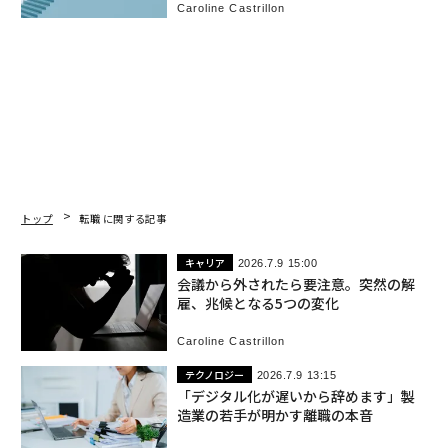
Caroline Castrillon
トップ
転職 に関する記事
キャリア
2026.7.9 15:00
会議から外されたら要注意。突然の解
雇、兆候となる5つの変化
Caroline Castrillon
テクノロジー
2026.7.9 13:15
「デジタル化が遅いから辞めます」製
造業の若手が明かす離職の本音