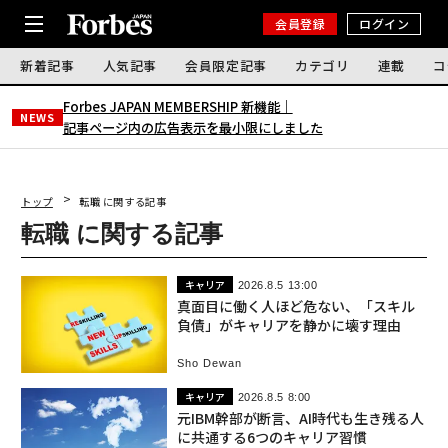
会員登録
ログイン
新着記事
人気記事
会員限定記事
カテゴリ
連載
コ
Forbes JAPAN MEMBERSHIP 新機能｜
NEWS
記事ページ内の広告表示を最小限にしました
トップ
転職 に関する記事
転職 に関する記事
キャリア
2026.8.5 13:00
真面目に働く人ほど危ない、「スキル
負債」がキャリアを静かに壊す理由
Sho Dewan
キャリア
2026.8.5 8:00
元IBM幹部が断言、AI時代も生き残る人
に共通する6つのキャリア習慣