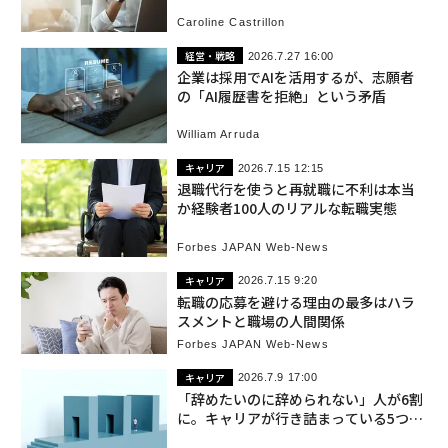
罠 米国
Caroline Castrillon
経営・戦略
2026.7.27 16:00
企業は採用でAIを活用するが、志願者
の「AI履歴書を拒絶」という矛盾
William Arruda
キャリア
2026.7.15 12:15
退職代行を使うと再就職に不利は本当
か経験者100人のリアルな転職実態
Forbes JAPAN Web-News
キャリア
2026.7.15 9:20
転職の応募を避ける理由の最多はハラ
スメントと職場の人間関係
Forbes JAPAN Web-News
キャリア
2026.7.9 17:00
「辞めたいのに辞められない」人が6割
に。キャリアが行き詰まっている5つの
サイン