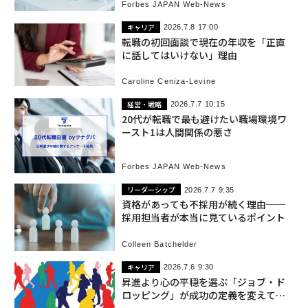
Forbes JAPAN Web-News
キャリア
2026.7.8 17:00
転職の初回面談で現在の年収を「正直
に話してはいけない」理由
Caroline Ceniza-Levine
経営・戦略
2026.7.7 10:15
20代が転職で最も避けたい職場環境ワ
ースト1は人間関係の悪さ
Forbes JAPAN Web-News
リーダーシップ
2026.7.7 9:35
資格があっても不採用が続く理由──
採用担当者が本当に見ているポイント
Colleen Batchelder
キャリア
2026.7.6 9:30
昇進より心の平穏を選ぶ「ジョブ・ド
ロッピング」が成功の定義を変えてい
る