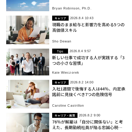
Bryan Robinson, Ph.D.
キャリア
2026.8.4 10:43
現職のまま給与と影響力を高める5つの
高価値スキル
Sho Dewan
Tips
2026.8.4 9:57
新しい仕事で成功する人が実践する「3
つの小さな習慣」
Kate Wieczorek
キャリア
2026.8.2 14:00
入社1週間で後悔する人は44％、内定承
諾前に見抜くべき7つの危険信号
Caroline Castrillon
キャリア・教育
2026.8.2 9:00
76％が解雇は「自分に関係ない」と考
えた、長期勤続社員が陥る忠誠心税の