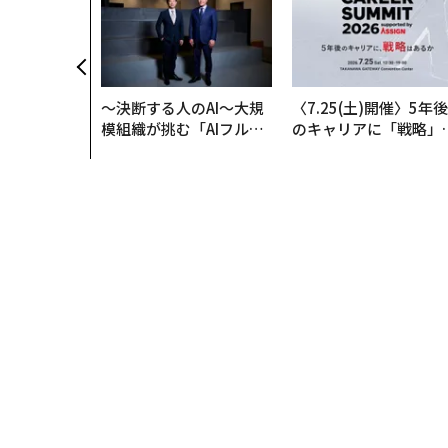
〜決断する人のAI〜大規
〈7.25(土)開催〉5年後
模組織が挑む「AIフル実
のキャリアに「戦略」
装」“使う”企業から“動
あるか。トップエグゼ
く”企業へ【NTTドコモ
ティブのキャリアに触
ビジネス×PwC】
る1日│CAREER SUMM
T 2026
トップ
サイエンス
宇宙
金星に似た外惑星、地
宇宙
2024.06.02 09:45