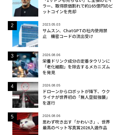
ラー、取得原価割れで約165億円のビ
ットコインを売却
2023.05.03
サムスン、ChatGPTの社内使用禁
止 機密コードの流出受け
2026.08.06
栄養ドリンク成分の定番タウリンに
「老化細胞」を除去するメカニズム
を発見
2026.08.05
ドローンからロボットが降下、ウク
ライナが世界初の「無人空挺強襲」
を遂行
2026.08.06
思わず吹き出す「かわいさ」、世界
最高のペット写真賞2026入選作品