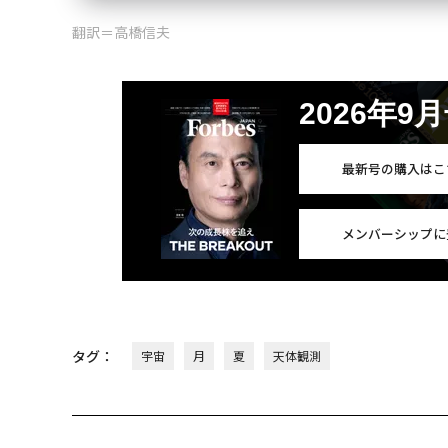
翻訳＝高橋信夫
2026年9
最新号の購入はこ
メンバーシップに
タグ：
宇宙
月
夏
天体観測