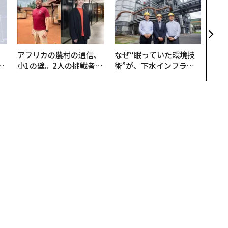
なく
Spo
ow 
くり
アフリカの農村の通信、
なぜ“眠っていた環境技
は
小1の壁。2人の挑戦者が
術”が、下水インフラを
ク
手にした「次なる武器」
変えたのか──産総研×
れ
月島JFEアクアソリュー
I
ションの10年
球からわずか40光年の近所