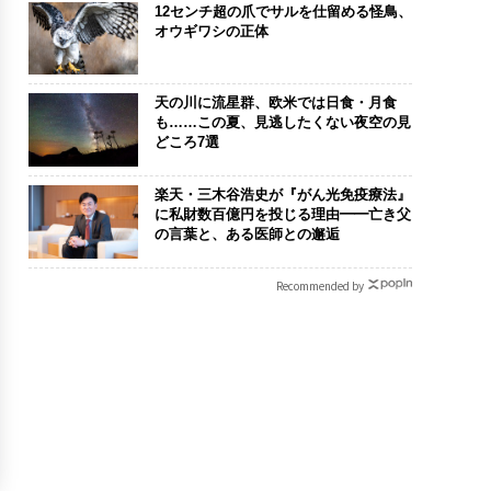
12センチ超の爪でサルを仕留める怪鳥、
オウギワシの正体
天の川に流星群、欧米では日食・月食
も……この夏、見逃したくない夜空の見
どころ7選
楽天・三木谷浩史が『がん光免疫療法』
に私財数百億円を投じる理由━━亡き父
の言葉と、ある医師との邂逅
Recommended by