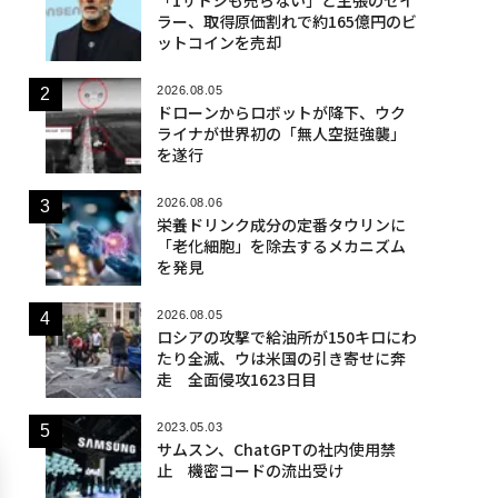
ラー、取得原価割れで約165億円のビ
ットコインを売却
2026.08.05
ドローンからロボットが降下、ウク
ライナが世界初の「無人空挺強襲」
を遂行
2026.08.06
栄養ドリンク成分の定番タウリンに
「老化細胞」を除去するメカニズム
を発見
2026.08.05
ロシアの攻撃で給油所が150キロにわ
たり全滅、ウは米国の引き寄せに奔
走 全面侵攻1623日目
2023.05.03
サムスン、ChatGPTの社内使用禁
止 機密コードの流出受け