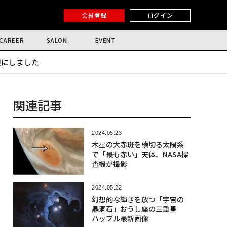
会員登録
ログイン
CAREER
SALON
EVENT
限にしました
関連記事
2024.05.23
木星の大赤斑を横切る太陽系
で「最も赤い」天体、NASA探
査機が撮影
2024.05.22
幻想的な輝きを放つ「宇宙の
晶洞石」おうし座の三重星
ハッブル最新画像