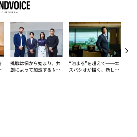
伝統
義す
が挑
来
時
挑戦は個から始まり、共
“泊まる”を超えて──エ
フ
創によって加速する NOR
スパシオが描く、新しい
心
QAIN JAPAN 特別座談会
日本のラグジュアリー
ビ
（前編）