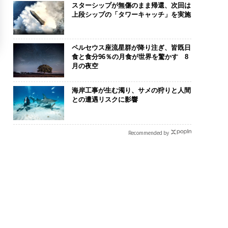
スターシップが無傷のまま帰還、次回は
上段シップの「タワーキャッチ」を実施
ペルセウス座流星群が降り注ぎ、皆既日
食と食分96％の月食が世界を驚かす 8
月の夜空
海岸工事が生む濁り、サメの狩りと人間
との遭遇リスクに影響
Recommended by