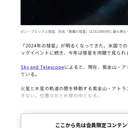
ポン・ブルックス彗星、別名「悪魔の彗星」は2024年4月に最も明るくなった
「2024年の彗星」が明るくなってきた。米国で
ッグイベントに続き、今年は彗星を肉眼で見られ
Sky and Telescope
によると、現在、紫金山・アト
ている。
火星と木星の軌道の間を移動する紫金山・アトラ
きない。位置はおとめ座の中となる。