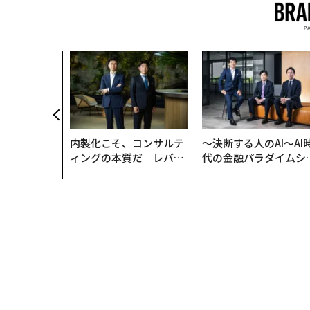
内製化こそ、コンサルテ
〜決断する人のAI〜AI
ィングの本質だ レバレ
代の金融パラダイムシ
ジーズが実践する、次世
ト、「超個別化」の核
代ファームの全貌
【MUFG×ウェルスナ
×PwC】