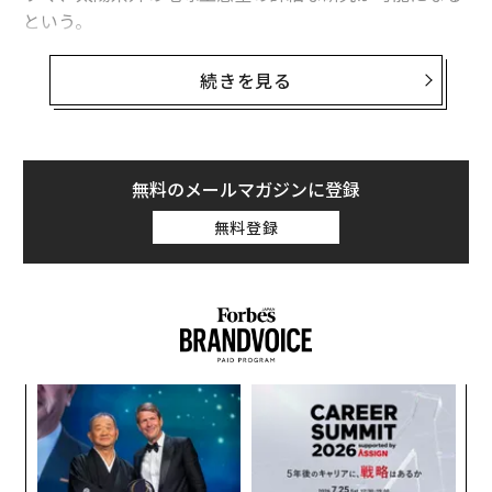
という。
観測技術の発達により、地球から遠く離れた惑星系の研
続きを見る
究が進められている。これまでに、太陽系外で生命の居
住に適した地球のような環境を持つとされる惑星（系外
惑星）が5500個ほど発見されているが、その多くは非常
に遠くにあるため細かい観測が難しい。そこで近年は、
無料のメールマガジンに登録
太陽系に近い場所での探索が行われ、いくつか候補が発
無料登録
見されている。ひとつには、地球型惑星を7つ持つトラ
ピスト1惑星系があるが、そのうち最有力候補であった
第2惑星トラピスト1cは、厚い大気が存在しないことが
わかった。主星のX線や紫外線が強すぎるために、大気
を保持できなかったのだ。
パ
技
無
〜
防
織