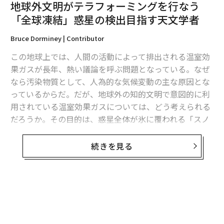
地球外文明がテラフォーミングを行なう
たが、アメリカはTESSによってグリーゼ12に地球サイ
ズの惑星が存在する兆候を掴んでいた。そこで、東京大
「全球凍結」惑星の検出目指す天文学者
学、国立天文台、東京工業大学、アストロバイオテクノ
Bruce Dorminey | Contributor
ロジーセンター、NASAなどによる国際研究チームは、
新たな機器を開発するなどして観測を強化し、ついにグ
この地球上では、人間の活動によって排出される温室効
リーゼ12bの存在を確認したというわけだ。
果ガスが長年、熱い議論を呼ぶ問題となっている。なぜ
なら汚染物質として、人為的な気候変動の主な原因とな
現在、ハワイに建設が予定されている30メートル級の地
っているからだ。だが、地球外の知的文明で意図的に利
上望遠鏡「TMT」が完成すれば、「この惑星がどのよう
用されている温室効果ガスについては、どう考えられる
な大気を持つのか、水蒸気、酸素、二酸化炭素など生命
だろうか。その目的は、惑星全体が氷に覆われる「スノ
に関連のある成分が存在するのか、明らかになる」とア
ーボールアース（全球凍結）」のような事態の発生か
ストロバイオロジーセンター葛原昌幸特任助教は話して
ら、自分たちの惑星を救うためなのか。あるいは、火星
続きを見る
いる。
に似た凍った砂漠のような惑星をテラフォーミング（惑
星改造）するためか、長期にわたる世界的な氷河期の影
プレスリリース
響を食い止めるためかもしれない。
文 ＝ 金井哲夫
天文学誌The Astrophysical Journalに掲載予定の論文で
は、こうした合成された温室効果ガスが太陽系外惑星の