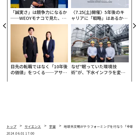
う
T
「誠実さ」は競争力になるか
〈7.25(土)開催〉5年後のキ
──WEOYモナコで見た、く
ャリアに「戦略」はあるか。
ら寿司の経営哲学
トップエグゼクティブのキャ
リアに触れる1日│CAREER S
UMMIT 2026
厚い大気がある場合とそうでない場合のグリーゼ12bの想像図（NASA提供）
グリーゼ12は半径が太陽の4分の1ほどの小さな赤色矮星
目先の転職ではなく「10年後
なぜ“眠っていた環境技
だ、半径が地球の0.96倍というグリーゼ12bは、主星か
の価値」をつくる──アサイ
術”が、下水インフラを変え
ンの長期伴走型支援とは
たのか──産総研×月島JFE
らの距離が0.07天文単位（太陽と地球の14分の1）と非
アクアソリューションの10年
常に近く、公転周期（1年の長さ）は12.8日と短いが、
主星の表面温度は太陽より2500度低い3000度であるた
めに日射量は地球の約1.6倍、金星よりやや低い程度だ。
そのため、大気が保持され、その組成によっては水が存
在が期待されている。
トップ
サイエンス
宇宙
地球外文明がテラフォーミングを行なう「全球凍
日本では、すばる望遠鏡でグリーゼ12の観測を続けてい
2024.06.01 17:00