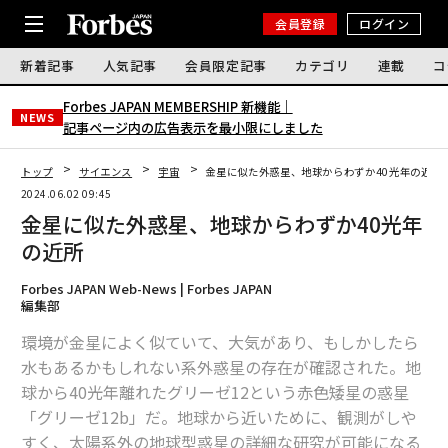
会員登録
ログイン
新着記事
人気記事
会員限定記事
カテゴリ
連載
コ
Forbes JAPAN MEMBERSHIP 新機能｜
NEWS
記事ページ内の広告表示を最小限にしました
トップ
サイエンス
宇宙
金星に似た外惑星、地球からわずか40光年の近所
2024.06.02 09:45
金星に似た外惑星、地球からわずか40光年
の近所
Forbes JAPAN Web-News | Forbes JAPAN
編集部
環境が金星によく似ていて、大気があり、もしかしたら
水もあるかもしれない系外惑星の存在が確認された。地
球から40光年離れたグリーゼ12という赤色矮星の惑星
「グリーゼ12b」だ。地球から近いために、観測がしや
すく、太陽系外の地球型惑星の詳細な研究が可能になる