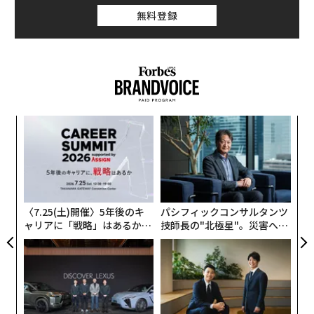
無料登録
ナ併
挑
k」
よっ
ック
PA
A
由
顧客
pa
な
〈7.25(土)開催〉5年後のキ
パシフィックコンサルタンツ
ャリアに「戦略」はあるか。
技師長の"北極星"。災害への
トップエグゼクティブのキャ
無力感を乗り越え見つけた、
リアに触れる1日│CAREER S
防災一筋20年の答え
UMMIT 2026