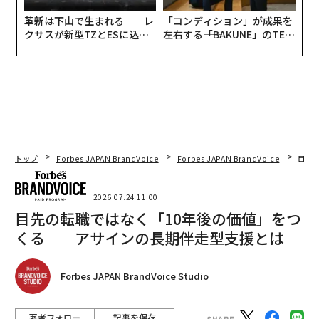
革新は下山で生まれる──レ
「コンディション」が成果を
クサスが新型TZとESに込め
左右する――「BAKUNE」のTEN
た「DISCOVER」の哲学
TIALが支える「挑戦者の明
日」
トップ
Forbes JAPAN BrandVoice
Forbes JAPAN BrandVoice
目先
2026.07.24 11:00
目先の転職ではなく「10年後の価値」をつ
くる──アサインの長期伴走型支援とは
Forbes JAPAN BrandVoice Studio
著者フォロー
記事を保存