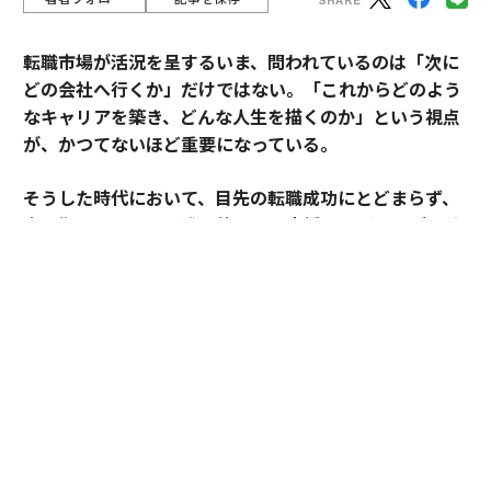
転職市場が活況を呈するいま、問われているのは「次に
どの会社へ行くか」だけではない。「これからどのよう
なキャリアを築き、どんな人生を描くのか」という視点
が、かつてないほど重要になっている。
そうした時代において、目先の転職成功にとどまらず、
中長期のキャリア形成に伴走する支援を掲げるのがアサ
インだ。
その支援を体現するのが、卓越した実績と高い専門性を
備えたごく限られた人材にのみ与えられる役割「アソシ
エイトプリンシパル」である。今回は、その役割を担う
松井孝太郎と多田有花に、キャリアに寄り添い続ける覚
悟と支援哲学を聞いた。
全社の支援品質向上を牽引する「アソシエイト