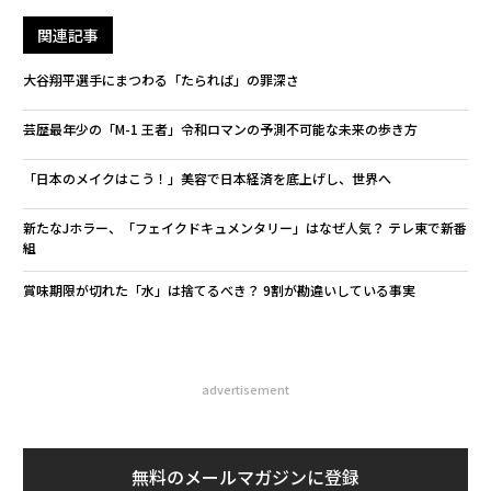
関連記事
大谷翔平選手にまつわる「たられば」の罪深さ
芸歴最年少の「M-1 王者」令和ロマンの予測不可能な未来の歩き方
「日本のメイクはこう！」美容で日本経済を底上げし、世界へ
新たなJホラー、「フェイクドキュメンタリー」はなぜ人気？ テレ東で新番
組
賞味期限が切れた「水」は捨てるべき？ 9割が勘違いしている事実
advertisement
無料のメールマガジンに登録