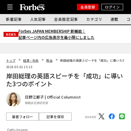
会員登録
ログイン
新着記事
人気記事
会員限定記事
カテゴリ
連載
コ
Forbes JAPAN MEMBERSHIP 新機能｜
NEWS
記事ページ内の広告表示を最小限にしました
トップ
経済・社会
政治
岸田総理の英語スピーチを「成功」に導いた3つの
2024.05.01 15:15
岸田総理の英語スピーチを「成功」に導い
た3つのポイント
日野江都子 | Official Columnist
戦略非言語研究家
著者フォロー
記事を保存
Getty Images