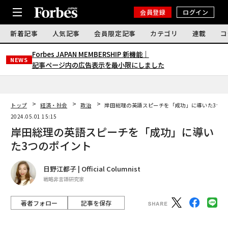
会員登録
ログイン
新着記事
人気記事
会員限定記事
カテゴリ
連載
コ
Forbes JAPAN MEMBERSHIP 新機能｜
NEWS
記事ページ内の広告表示を最小限にしました
トップ
経済・社会
政治
岸田総理の英語スピーチを「成功」に導いた3つの
2024.05.01 15:15
岸田総理の英語スピーチを「成功」に導い
た3つのポイント
日野江都子 | Official Columnist
戦略非言語研究家
著者フォロー
記事を保存