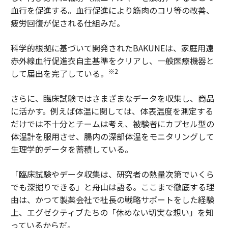
血行を促進する。血行促進により筋肉のコリ等の改善、
疲労回復が促される仕組みだ。
科学的根拠に基づいて開発されたBAKUNEは、家庭用遠
赤外線血行促進衣自主基準をクリアし、一般医療機器と
※2
して届出を完了している。
さらに、臨床試験ではさまざまなデータを収集し、商品
に活かす。例えば体温に関しては、体表温度を測定する
だけでは不十分とチームは考え、被験者にカプセル型の
体温計を服用させ、腸内の深部体温をモニタリングして
生理学的データを蓄積している。
「臨床試験やデータ収集は、研究者の熱量次第でいくら
でも深掘りできる」と舟山は語る。ここまで徹底する理
由は、かつて製薬会社で社長の戦略サポートをした経験
上、エグゼクティブたちの「休めない切実な想い」を知
っているからだ。