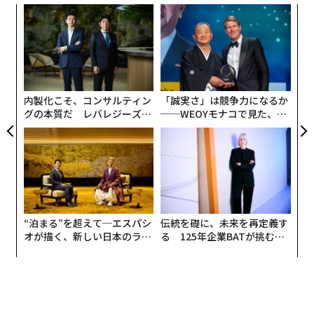
“
シ
グ
挑
よっ
PA
内製化こそ、コンサルティン
「誠実さ」は競争力になるか
グの本質だ レバレジーズが
──WEOYモナコで見た、く
実践する、次世代ファームの
ら寿司の経営哲学
全貌
“泊まる”を超えて─エスパシ
伝統を礎に、未来を再定義す
オが描く、新しい日本のラグ
る 125年企業BATが挑むス
ジュアリー（中編）
モークレスな未来