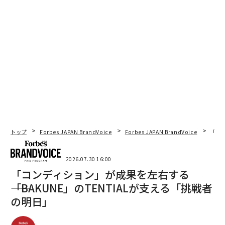
トップ
Forbes JAPAN BrandVoice
Forbes JAPAN BrandVoice
「コン
2026.07.30 16:00
「コンディション」が成果を左右する
――「BAKUNE」のTENTIALが支える「挑戦者
の明日」