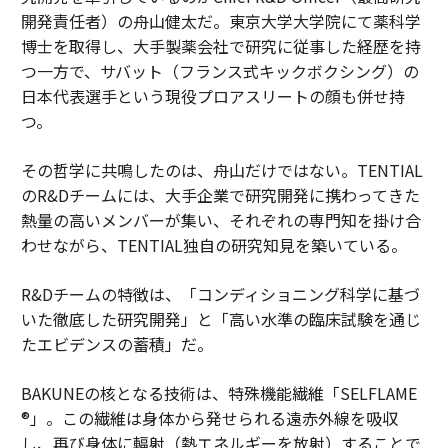
開発責任者）の舟山健太だ。東京大学大学院にて薬科学
博士を取得し、大手製薬会社で研究に従事した経歴を持
つ一方で、サバット（フランス式キックボクシング）の
日本代表選手という現役プロアスリートの顔も併せ持
つ。
その哲学に共鳴したのは、舟山だけではない。TENTIAL
のR&Dチームには、大手企業で研究開発に携わってきた
熱量の高いメンバーが集い、それぞれの専門知を掛け合
わせながら、TENTIAL独自の研究知見を築いている。
R&Dチームの特徴は、「コンディショニング科学に基づ
いた徹底した研究開発」と「高い水準の臨床試験を通じ
たエビデンスの蓄積」だ。
BAKUNEの核となる技術は、特殊機能繊維「SELFLAME
®」。この繊維は身体から発せられる遠赤外線を吸収
し、再び身体に輻射（熱エネルギーを放射）することで