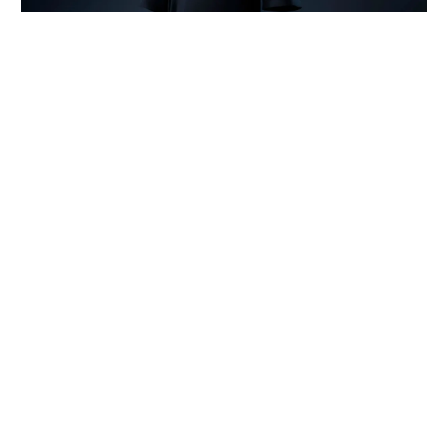
「寝返りのしにくさ」や夏場の「汗による不快感」を睡眠環境の課題とし
て設定し、設計と通気性、吸湿性にこだわった「BAKUNE Dry Pro」
TENTIALは、良質な睡眠を睡眠生理学と睡眠環境の両面
から深掘り追求していく中で、寝床内環境（温度・湿
度）のコントロール、肌あたりや素材の快適性、睡眠中
の動きやすさという3つの要素が重要であると捉えた。
そして、その各要素に対し、これまで積み重ねた研究成
果を落とし込んだのが「BAKUNE Dry Pro」だ。
※3
綿素材比約2.4倍の通気性と約1.3倍の吸放湿性
が熱と
蒸れを効率的に逃がし、接触冷感のナイロン「SELFLAM
E®」×レーヨンの独自構造でひんやり滑らかな肌触りを