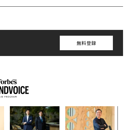
無料登録
伝統
義す
が挑