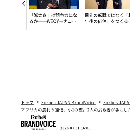
防災一筋20
「誠実さ」は競争力にな
目先の転職ではなく「1
るか──WEOYモナコで
年後の価値」をつくる
見た、くら寿司の経営哲
─アサインの長期伴走
学
支援とは
トップ
Forbes JAPAN BrandVoice
Forbes JAPA
アフリカの農村の通信、小1の壁。2人の挑戦者が手にし
2026.07.31 16:00