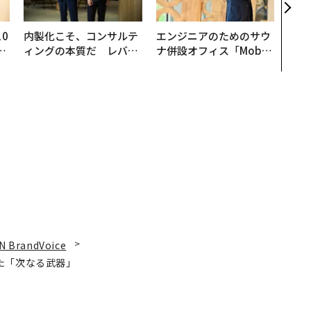
来
0
内製化こそ、コンサルテ
エンジニアのためのサウ
─
ィングの本質だ レバレ
ナ併設オフィス「Mobiu
型
ジーズが実践する、次世
s Park」がオープン──
代ファームの全貌
タマディックが健康経営
を徹底する理由
N BrandVoice
た「次なる武器」