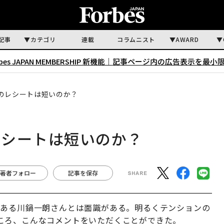
記事
カテゴリ
連載
コラムニスト
AWARD
rbes JAPAN MEMBERSHIP 新機能｜
記事ページ内の広告表示を最小
のレシートは短いのか？
レシートは短いのか？
著者フォロー
記事を保存
である川鍋一朗さんとは面識がある。明るくテンションの
ころ、こんなコメントをいただくことができた。