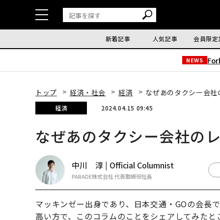
新着記事
人気記事
会員限定
Fo
NEWS
トップ
経済・社会
経済
なぜあのタクシー会社
経済
2024.04.15 09:45
なぜあのタクシー会社の
中川 淳 | Official Columnist
PARADE株式会社 代表取締役社長
マッキンゼー出身であり、日本交通・GOの会長
高い方で、このコラムのことをシェアしてみたと