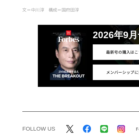
文＝中川淳 構成＝国府田淳
2026年9
最新号の購入はこ
メンバーシップに
FOLLOW US