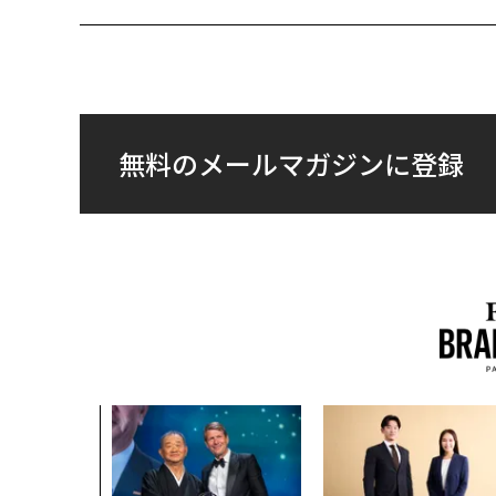
無料のメールマガジンに登録
クコンサルタ
"北極星"。
力感を乗り越