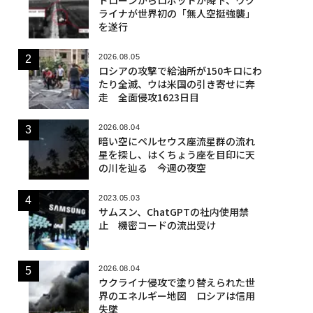
ライナが世界初の「無人空挺強襲」
を遂行
2026.08.05
ロシアの攻撃で給油所が150キロにわ
たり全滅、ウは米国の引き寄せに奔
走 全面侵攻1623日目
2026.08.04
暗い空にペルセウス座流星群の流れ
星を探し、はくちょう座を目印に天
の川を辿る 今週の夜空
2023.05.03
サムスン、ChatGPTの社内使用禁
止 機密コードの流出受け
2026.08.04
ウクライナ侵攻で塗り替えられた世
界のエネルギー地図 ロシアは信用
失墜