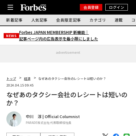
会員登録
ログイン
新着記事
人気記事
会員限定記事
カテゴリ
連載
コ
Forbes JAPAN MEMBERSHIP 新機能｜
NEWS
記事ページ内の広告表示を最小限にしました
advertisement
トップ
経済
なぜあのタクシー会社のレシートは短いのか？
2024.04.15 09:45
なぜあのタクシー会社のレシートは短いの
か？
中川 淳 | Official Columnist
PARADE株式会社 代表取締役社長