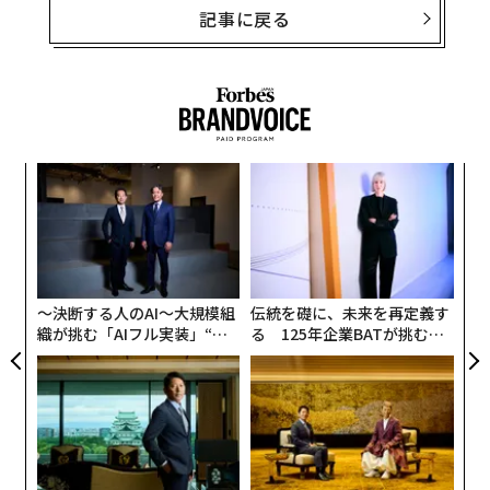
記事に戻る
内
グ
実
パ
全
技
無
防
〜決断する人のAI〜大規模組
伝統を礎に、未来を再定義す
織が挑む「AIフル実装」“使
る 125年企業BATが挑むス
う”企業から“動く”企業へ【N
モークレスな未来
TTドコモビジネス×PwC】