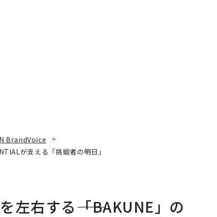
N BrandVoice
ENTIALが支える「挑戦者の明日」
左右する――「BAKUNE」の