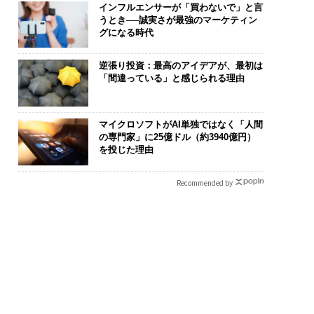
インフルエンサーが「買わないで」と言
うとき──誠実さが最強のマーケティン
グになる時代
逆張り投資：最高のアイデアが、最初は
「間違っている」と感じられる理由
は個から始まり、共
「コンディション」が成
なぜ“眠って
よって加速する NOR
果を左右する――「BAKUN
術”が、下水イ
マイクロソフトがAI単独ではなく「人間
N JAPAN 特別座談会
E」のTENTIALが支える
変えたのか─
の専門家」に25億ドル（約3940億円）
「挑戦者の明日」
月島JFEアク
を投じた理由
ションの10年
Recommended by