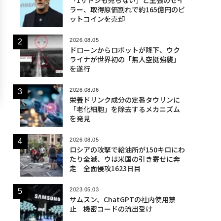
ラー、取得原価割れで約165億円のビ
ットコインを売却
2026.08.05
ドローンからロボットが降下、ウク
ライナが世界初の「無人空挺強襲」
を遂行
2026.08.06
栄養ドリンク成分の定番タウリンに
「老化細胞」を除去するメカニズム
を発見
2026.08.05
ロシアの攻撃で給油所が150キロにわ
たり全滅、ウは米国の引き寄せに奔
走 全面侵攻1623日目
2023.05.03
サムスン、ChatGPTの社内使用禁
止 機密コードの流出受け