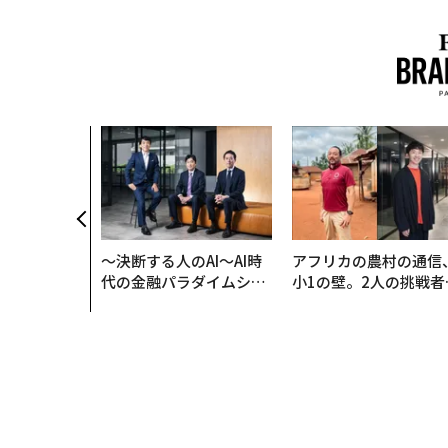
、コンサルテ
質だ レバレ
践する、次世
の全貌
〜決断する人のAI〜AI時
アフリカの農村の通信
代の金融パラダイムシフ
小1の壁。2人の挑戦者
ト、「超個別化」の核心
手にした「次なる武器
【MUFG×ウェルスナビ
×PwC】