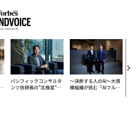
挑戦
創に
QAI
、
パシフィックコンサルタ
〜決断する人のAI〜大規
が
ンツ技師長の"北極星"。
模組織が挑む「AIフル実
」
災害への無力感を乗り越
装」“使う”企業から“動
え見つけた、防災一筋20
く”企業へ【NTTドコモ
年の答え
ビジネス×PwC】