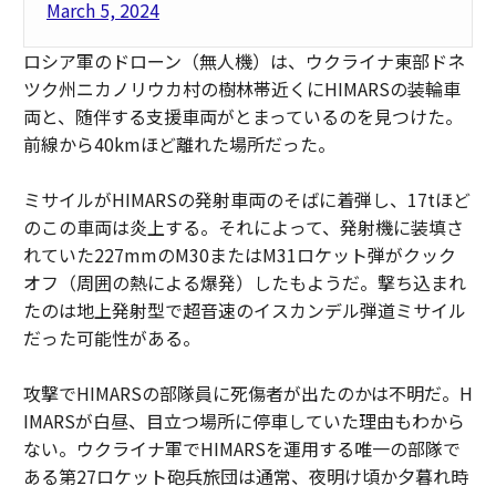
March 5, 2024
ロシア軍のドローン（無人機）は、ウクライナ東部ドネ
ツク州ニカノリウカ村の樹林帯近くにHIMARSの装輪車
両と、随伴する支援車両がとまっているのを見つけた。
前線から40kmほど離れた場所だった。
ミサイルがHIMARSの発射車両のそばに着弾し、17tほど
のこの車両は炎上する。それによって、発射機に装填さ
れていた227mmのM30またはM31ロケット弾がクック
オフ（周囲の熱による爆発）したもようだ。撃ち込まれ
たのは地上発射型で超音速のイスカンデル弾道ミサイル
だった可能性がある。
攻撃でHIMARSの部隊員に死傷者が出たのかは不明だ。H
IMARSが白昼、目立つ場所に停車していた理由もわから
ない。ウクライナ軍でHIMARSを運用する唯一の部隊で
ある第27ロケット砲兵旅団は通常、夜明け頃か夕暮れ時