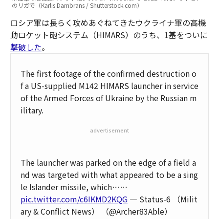
のリガで（Karlis Dambrans / Shutterstock.com）
ロシア軍は長らく攻めあぐねてきたウクライナ軍の高機
動ロケット砲システム（HIMARS）のうち、1基をついに
撃破した
。
The first footage of the confirmed destruction o
f a US-supplied M142 HIMARS launcher in service
of the Armed Forces of Ukraine by the Russian m
ilitary.
advertisement
The launcher was parked on the edge of a field a
nd was targeted with what appeared to be a sing
le Islander missile, which……
pic.twitter.com/c6IKMD2KQG
— Status-6 （Milit
ary & Conflict News） （@Archer83Able）