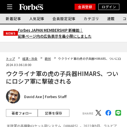
会員登録
ログイン
新着記事
人気記事
会員限定記事
カテゴリ
連載
コ
Forbes JAPAN MEMBERSHIP 新機能｜
NEWS
記事ページ内の広告表示を最小限にしました
トップ
経済・社会
欧州
ウクライナ軍の虎の子兵器HIMARS、ついにロシ
2024.03.06 18:00
ウクライナ軍の虎の子兵器HIMARS、つい
にロシア軍に撃破される
David Axe | Forbes Staff
著者フォロー
記事を保存
米陸軍の高機動ロケット砲システム（HIMARS）。2022年9月、ラトビア