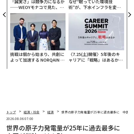
「誠実さ」は競争力になるか
なぜ“眠っていた環境技
──WEOYモナコで見た、く
術”が、下水インフラを変え
ら寿司の経営哲学
たのか──産総研×月島JFE
アクアソリューションの10年
挑戦は個から始まり、共創に
〈7.25(土)開催〉5年後のキ
よって加速する NORQAIN JA
ャリアに「戦略」はあるか。
PAN 特別座談会
トップエグゼクティブのキャ
リアに触れる1日│CAREER S
UMMIT 2026
トップ
経済・社会
経済
世界の原子力発電量が25年に過去最多に 中国が
2026.08.06 07:00
世界の原子力発電量が25年に過去最多に