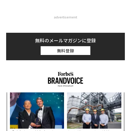
advertisement
無料のメールマガジンに登録
無料登録
革
ク
た「
“
オ
ジ