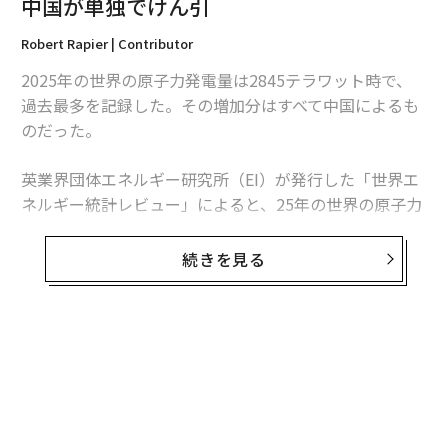
中国が単独でけん引
Robert Rapier | Contributor
2025年の世界の原子力発電量は2845テラワット時で、
過去最多を記録した。その増加分はすべて中国によるも
のだった。
英業界団体エネルギー研究所（EI）が発行した「世界エ
ネルギー統計レビュー」によると、25年の世界の原子力
発電量は前年比1.3％、30テラワット時増加した。中国
の増加分は34テラワット時を超えたため、同国を除け
続きを見る
ば、世界の原子力発電量は減少したことになる。
この数字は「世界的な原子力ルネッサンス」という大ま
かな主張より、業界の実情をより的確に捉えている。原
子力発電量は増加しているものの、拡大は特定の国に集
中している。米国は引き続き世界最多の原子力発電所を
稼働させているが、中国は急速にその差を縮めている。