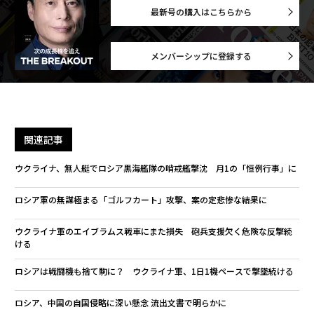
最新号の購入はこちらから
メンバーシップに登録する
関連記事
ウクライナ、無人艇でロシア黒海艦隊の哨戒艦撃沈 月1の「恒例行事」に
ロシア軍の無謀極まる「ゴルフカート」攻撃、案の定悲惨な結果に
ウクライナ軍のエイブラムス戦車にまた損失 砲兵支援欠く危険な反撃続
ける
ロシアは戦闘機も捨て駒に？ ウクライナ軍、1日1機ペースで撃墜続ける
ロシア、中国の自国侵略に深い懸念 流出文書で明らかに