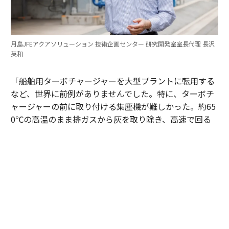
月島JFEアクアソリューション 技術企画センター 研究開発室室長代理 長沢
英和
「船舶用ターボチャージャーを大型プラントに転用する
など、世界に前例がありませんでした。特に、ターボチ
ャージャーの前に取り付ける集塵機が難しかった。約65
0℃の高温のまま排ガスから灰を取り除き、高速で回る
ターボチャージャーの羽根を灰で摩耗させないようにし
なくてはなりません。改良を重ね、耐熱性とフィルター
の耐久性を両立する集塵機を自社でつくり上げました」
（長沢）
ターボチャージャーの駆動に不可欠な650℃の排ガスを
維持しながら、同時に繊細なセラミック製フィルターの
損壊を防ぐ──独自の灰抜出機構を、多くの工夫と試行