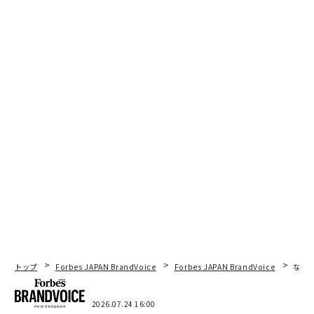
トップ
Forbes JAPAN BrandVoice
Forbes JAPAN BrandVoice
なぜ
2026.07.24 16:00