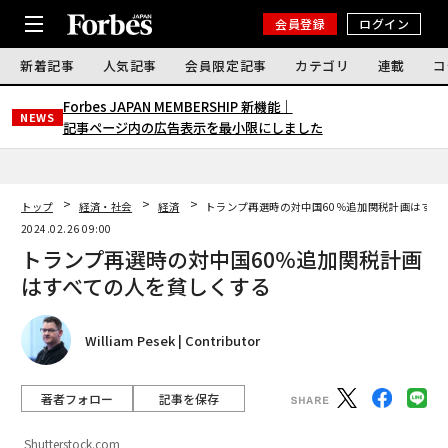
会員登録
ログイン
新着記事
人気記事
会員限定記事
カテゴリ
連載
コ
Forbes JAPAN MEMBERSHIP 新機能｜
NEWS
記事ページ内の広告表示を最小限にしました
トップ
経済・社会
経済
トランプ再選時の対中国60％追加関税計画はすべ
2024.02.26 09:00
トランプ再選時の対中国60％追加関税計画
はすべての人を貧しくする
William Pesek | Contributor
著者フォロー
記事を保存
Shutterstock.com