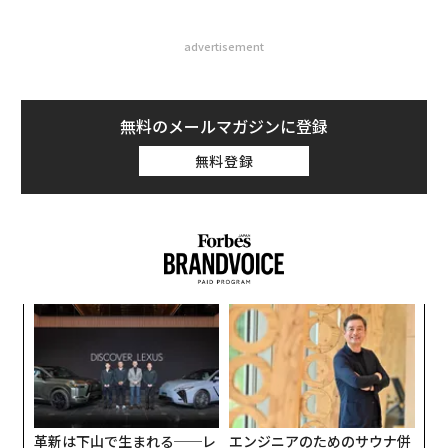
advertisement
無料のメールマガジンに登録
無料登録
模組
「
“使
─
【N
ら
パ
C】
技
無
防
革新は下山で生まれる──レ
エンジニアのためのサウナ併