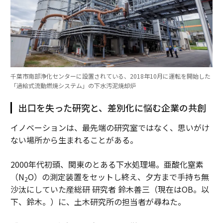
千葉市南部浄化センターに設置されている、2018年10月に運転を開始した
「過給式流動燃焼システム」の下水汚泥焼却炉
出口を失った研究と、差別化に悩む企業の共創
イノベーションは、最先端の研究室ではなく、思いがけ
ない場所から生まれることがある。
2000年代初頭、関東のとある下水処理場。亜酸化窒素
（N
O）の測定装置をセットし終え、夕方まで手持ち無
2
沙汰にしていた産総研 研究者 鈴木善三（現在はOB。以
下、鈴木。）に、土木研究所の担当者が尋ねた。