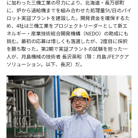
に加わった三機工業の尽力により、北海道・長万部町
に、炉から過給機までを組み合わせた処理量5t/日のパイ
ロット実証プラントを建設した。開発資金を確保するた
め、4社は三機工業をプロジェクトリーダーとして新エ
ネルギー・産業技術総合開発機構（NEDO）の助成にも
挑む。最初の応募は惜しくも落選したが、2度目に採択
を勝ち取った。第2期で実証プラントの試験を担った一
人が、月島機械の技術者 長沢英和（現：月島JFEアクア
ソリューション。以下、長沢）だ。