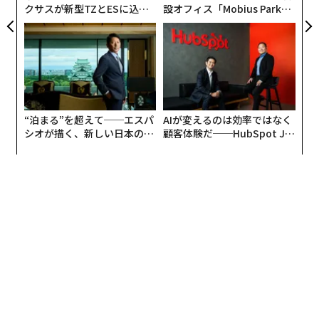
クサスが新型TZとESに込め
設オフィス「Mobius Park」
た「DISCOVER」の哲学
がオープン──タマディック
が健康経営を徹底する理由
“泊まる”を超えて──エスパ
AIが変えるのは効率ではなく
シオが描く、新しい日本のラ
顧客体験だ──HubSpot Ja
グジュアリー（前編）
panが語る「Grow Better」
な組織のつくり方