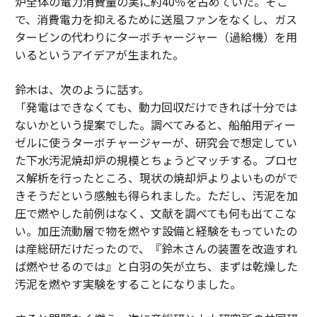
炉全体の電力消費量の実に約40％を占めていた。そこ
で、消費電力を抑えるために送風ファンをなくし、ガス
タービンの代わりにターボチャージャー（過給機）を用
いるというアイデアが生まれた。
鈴木は、次のように話す。
「発電はできなくても、動力回収だけできれば十分では
ないかという提案でした。調べてみると、船舶用ディー
ゼルに使うターボチャージャーが、研究会で想定してい
た下水汚泥焼却炉の規模とちょうどマッチする。プロセ
ス解析を行ったところ、現状の焼却炉よりよいものがで
きそうだという感触も得られました。ただし、汚泥を加
圧で燃やした前例はなく、文献を調べても何も出てこな
い。加圧流動層で物を燃やす設備と経験をもっていたの
は産総研だけだったので、『鈴木さんの装置を改造すれ
ば燃やせるのでは』と白羽の矢が立ち、まずは乾燥した
汚泥を燃やす実験をすることになりました。