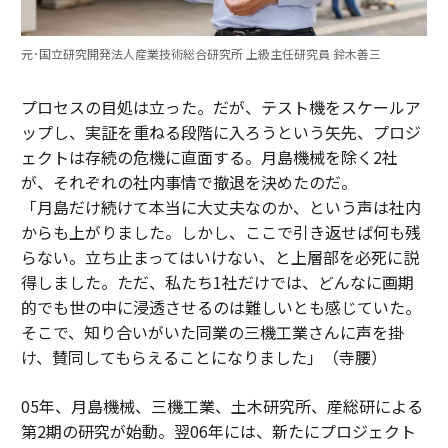
元･国立研究開発法人産業技術総合研究所 上級主任研究員 鈴木善三
プロセスの目処は立った。だが、テスト機をスケールア
ップし、実証を重ねる段階に入ろうという矢先、プロジ
ェクトは存続の危機に直面する。月島機械を除く2社
が、それぞれの社内事情で撤退を決めたのだ。
「月島だけ続けて本当に大丈夫なのか、という声は社内
からも上がりました。しかし、ここで引き返せば何も残
らない。立ち止まってはいけない、と上層部を必死に説
得しました。ただ、私たち1社だけでは、どんなに画期
的でも世の中に浸透させるのは難しいとも感じていた。
そこで、知り合いがいた同業の三機工業さんに声を掛
け、賛同してもらえることになりました」（寺腰）
05年、月島機械、三機工業、土木研究所、産総研による
第2期の研究が始動。翌06年には、新たにプロジェクト