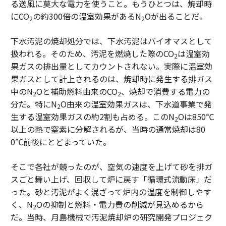
る送風に莫大な電力を使うこと。もうひとつは、焼却時
にCO
の約300倍の温室効果があるN
Oが出ることだ。
2
2
下水汚泥の焼却処分では、下水汚泥はバイオマスとして
扱われる。そのため、汚泥を燃焼した際のCO
は温室効
2
果ガスの排出量としてカウントされない。実際に温室効
果ガスとして計上されるのは、焼却時に発生する排ガス
中のN
Oと補助燃料由来のCO
、焼却で消費する電力の
2
2
分だ。特にN
O由来の温室効果ガスは、下水道事業で発
2
生する温室効果ガスの約2割も占める。このN
Oは850℃
2
以上の熱で窒素に分解されるが、当時の通常焼却は80
0℃前後にとどまっていた。
そこで各社が競ったのが、空気の速度を上げて砂を排ガ
スごと舞い上げ、回収して炉に戻す「循環式流動床」だ
った。砂と汚泥がよく混ざって炉内の温度を制御しやす
く、N
Oの抑制と燃料・電力費の削減が見込めるから
2
だ。当時、月島機械で汚泥焼却炉の研究開発プロジェク