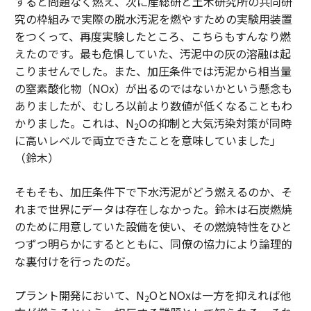
すると問題なく燃え、次に産総研と土木研究所の共同研
究の枠組みで実際の脱水汚泥を燃やすための実験用装置
をつくって、再度実験したところ、こちらもすんなり燃
えたのです。最も危惧していた、汚泥中の灰の溶融は起
こりませんでした。また、加圧条件では汚泥から相当量
の窒素酸化物（NOx）が出るのではないかという懸念も
ありましたが、むしろ以前より数値が低くなることもわ
かりました。これは、N
Oの抑制と大気汚染対策が同時
2
に高いレベルで両立できたことを意味していました」
（鈴木）
そもそも、加圧条件下で下水汚泥がどう燃えるのか、そ
れまで世界にデータは存在しなかった。鈴木は石炭燃焼
のために用意していた設備を使い、その燃焼特性をひと
つずつ明らかにするとともに、同僚の協力により論理的
な裏付けを行ったのだ。
プラント開発において、N
OとNOxは一方を抑えれば他
2