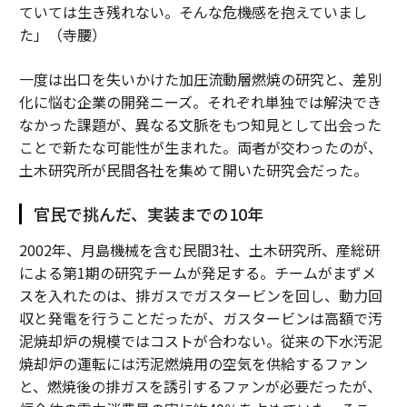
ていては生き残れない。そんな危機感を抱えていまし
た」（寺腰）
一度は出口を失いかけた加圧流動層燃焼の研究と、差別
化に悩む企業の開発ニーズ。それぞれ単独では解決でき
なかった課題が、異なる文脈をもつ知見として出会った
ことで新たな可能性が生まれた。両者が交わったのが、
土木研究所が民間各社を集めて開いた研究会だった。
官民で挑んだ、実装までの10年
2002年、月島機械を含む民間3社、土木研究所、産総研
による第1期の研究チームが発足する。チームがまずメ
スを入れたのは、排ガスでガスタービンを回し、動力回
収と発電を行うことだったが、ガスタービンは高額で汚
泥焼却炉の規模ではコストが合わない。従来の下水汚泥
焼却炉の運転には汚泥燃焼用の空気を供給するファン
と、燃焼後の排ガスを誘引するファンが必要だったが、