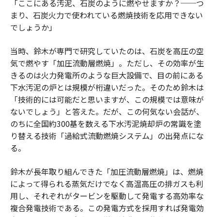
「ここにある汚泥、石炭のように燃やせますか？──つ
まり、石炭火力で使われている燃焼技術を応用できない
でしょうか」
当時、鈴木が専門で研究していたのは、石炭を高圧の空
気で燃やす「加圧流動層燃焼」。ただし、その効率が生
きるのは火力発電所のような巨大設備で、目の前にある
下水汚泥の炉とは規模が桁違いだった。そのため鈴木は
「技術的には可能だと思いますが、この規模では意味が
ないでしょう」と答えた。だが、この何気ない会話が、
のちに全国約300基を数える下水汚泥焼却炉の常識を塗
り替える技術「過給式流動燃焼システム」の出発点にな
る。
鈴木が長年取り組んできた「加圧流動層燃焼」は、燃焼
によって得られる蒸気だけでなく高温高圧の排ガスも利
用し、それぞれがタービンを駆動して発電する高効率な
複合発電技術である。この発電方式を採用すれば発電効