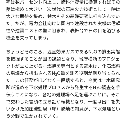
率は数パーセント向上し、燃料消費量に換算すればその
差は極めて大きい。次世代の石炭火力技術として一時は
大きな期待を集め、鈴木もその基礎研究に打ち込んでい
た。だが、電力会社向けに国内で建設された実機は信頼
性や建設コストの壁に阻まれ、表舞台で日の目を浴びる
機会を失ってしまう。
ちょうどそのころ、温室効果ガスであるN
Oの排出実態
2
を把握することが国の課題となり、省庁横断のプロジェ
クトが立ち上がる。燃焼を専門とする鈴木は、化石燃料
の燃焼から排出されるN
O量を測る役割が割り当てられ
2
た。この任務がほどなく一段落すると、今度は土木研究
所が進める下水処理プロセスから発生するN
O調査を手
2
伝うことになり、各地の処理場へ足を運ぶことに。そこ
で交わした冒頭の立ち話が転機となり、一度は出口を失
いかけた加圧流動層（床）燃焼の知見が、下水処理とい
う分野で生かされていく。