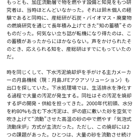
もっとも、加圧流動層で物を燃やす設備と知見をもつ研
究者は、当時ほとんどいなかった。それは鈴木個人の経
験であると同時に、産総研が石炭・バイオマス・廃棄物
の燃焼研究を通じて長年積み上げてきた“知の蓄積”その
ものだった。何気ない立ち話が転機になり得たのは、こ
の蓄積があったからにほかならない。声をかけられたそ
のとき、応えられる知を、産総研はすでにもっていたの
だ。
時を同じくして、下水汚泥焼却炉を手がける主力メーカ
ーの月島機械（現：月島JFEアクアソリューション）も
出口を探していた。下水処理場では、生活排水を浄化す
る過程で大量の汚泥が発生する。同社はその汚泥を焼却
する炉の開発・供給を担ってきた。2000年代初頭、水分
を約80%も含む下水汚泥は、炉の底に敷いた砂を空気で
吹き上げて“流動”させた高温の砂の中で燃やす「気泡式
流動床炉」方式が主流だった。ただし、この焼却には2
つの課題があった。ひとつは、大量の砂を流動させ続け