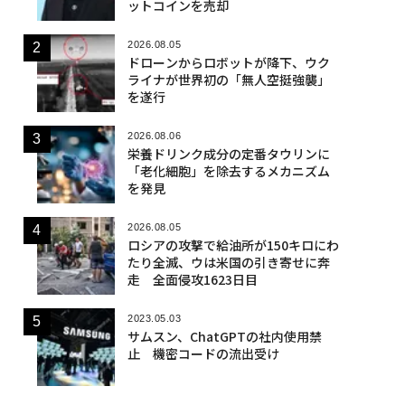
ットコインを売却
2026.08.05
ドローンからロボットが降下、ウク
ライナが世界初の「無人空挺強襲」
を遂行
2026.08.06
栄養ドリンク成分の定番タウリンに
「老化細胞」を除去するメカニズム
を発見
2026.08.05
ロシアの攻撃で給油所が150キロにわ
たり全滅、ウは米国の引き寄せに奔
走 全面侵攻1623日目
2023.05.03
サムスン、ChatGPTの社内使用禁
止 機密コードの流出受け