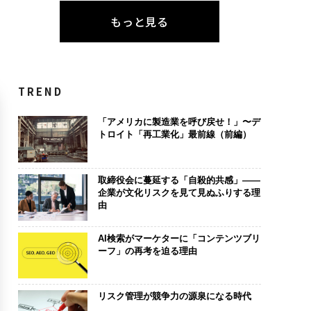
もっと見る
TREND
「アメリカに製造業を呼び戻せ！」〜デ
トロイト「再工業化」最前線（前編）
取締役会に蔓延する「自殺的共感」――
企業が文化リスクを見て見ぬふりする理
由
AI検索がマーケターに「コンテンツブリ
ーフ」の再考を迫る理由
リスク管理が競争力の源泉になる時代