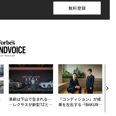
無料登録
パシ
ンツ
災害
え見
年の
技
革新は下山で生まれる─
「コンディション」が成
を
─レクサスが新型TZとE
果を左右する――「BAKUN
×
Sに込めた「DISCOVE
E」のTENTIALが支える
ー
R」の哲学
「挑戦者の明日」