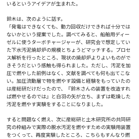
いるというアイデアが生まれた。
鈴木は、次のように話す。
「発電はできなくても、動力回収だけできれば十分では
ないかという提案でした。調べてみると、船舶用ディー
ゼルに使うターボチャージャーが、研究会で想定してい
た下水汚泥焼却炉の規模とちょうどマッチする。プロセ
ス解析を行ったところ、現状の焼却炉よりよいものがで
きそうだという感触も得られました。ただし、汚泥を加
圧で燃やした前例はなく、文献を調べても何も出てこな
い。加圧流動層で物を燃やす設備と経験をもっていたの
は産総研だけだったので、『鈴木さんの装置を改造すれ
ば燃やせるのでは』と白羽の矢が立ち、まずは乾燥した
汚泥を燃やす実験をすることになりました。
すると問題なく燃え、次に産総研と土木研究所の共同研
究の枠組みで実際の脱水汚泥を燃やすための実験用装置
をつくって、再度実験したところ、こちらもすんなり燃