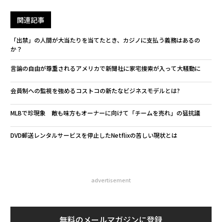
関連記事
「出禁」の人間が大当たりを当てたとき、カジノに支払う義務はあるの
か？
言論の自由が尊重されるアメリカで新聞社に家宅捜索が入って大騒動に
会員制への監視を強めるコストコの新たなビジネスモデルとは?
MLBで珍現象 敵も味方もオーナーに向けて「チームを売れ」の猛抗議
DVD郵送レンタルサービスを停止したNetflixの苦しい現状とは
advertisement
無料のメールマガジンに登録