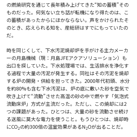
の燃焼研究を通じて長年積み上げてきた“知の蓄積”その
ものだった。何気ない立ち話が転機になり得たのは、こ
の蓄積があったからにほかならない。声をかけられたそ
のとき、応えられる知を、産総研はすでにもっていたの
だ。
時を同じくして、下水汚泥焼却炉を手がける主力メーカ
ーの月島機械（現：月島JFEアクアソリューション）も
出口を探していた。下水処理場では、生活排水を浄化す
る過程で大量の汚泥が発生する。同社はその汚泥を焼却
する炉の開発・供給を担ってきた。2000年代初頭、水分
を約80%も含む下水汚泥は、炉の底に敷いた砂を空気で
吹き上げて“流動”させた高温の砂の中で燃やす「気泡式
流動床炉」方式が主流だった。ただし、この焼却には2
つの課題があった。ひとつは、大量の砂を流動させ続け
る送風に莫大な電力を使うこと。もうひとつは、焼却時
にCO
の約300倍の温室効果があるN
Oが出ることだ。
2
2