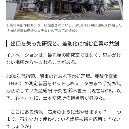
千葉市南部浄化センターに設置されている、2018年10月に運転を開始した
「過給式流動燃焼システム」の下水汚泥焼却炉
出口を失った研究と、差別化に悩む企業の共創
イノベーションは、最先端の研究室ではなく、思いがけ
ない場所から生まれることがある。
2000年代初頭、関東のとある下水処理場。亜酸化窒素
（N
O）の測定装置をセットし終え、夕方まで手持ち無
2
沙汰にしていた産総研 研究者 鈴木善三（現在はOB。以
下、鈴木。）に、土木研究所の担当者が尋ねた。
「ここにある汚泥、石炭のように燃やせますか？──つ
まり、石炭火力で使われている燃焼技術を応用できない
でしょうか」