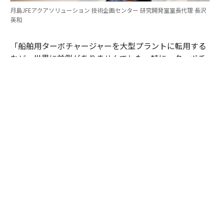
月島JFEアクアソリューション 技術企画センター 研究開発室室長代理 長沢
英和
「船舶用ターボチャージャーを大型プラントに転用する
など、世界に前例がありませんでした。特に、ターボチ
ャージャーの前に取り付ける集塵機が難しかった。約65
0℃の高温のまま排ガスから灰を取り除き、高速で回る
ターボチャージャーの羽根を灰で摩耗させないようにし
なくてはなりません。改良を重ね、耐熱性とフィルター
の耐久性を両立する集塵機を自社でつくり上げました」
（長沢）
ターボチャージャーの駆動に不可欠な650℃の排ガスを
維持しながら、同時に繊細なセラミック製フィルターの
損壊を防ぐ──独自の灰抜出機構を、多くの工夫と試行
錯誤のなか開発した。産総研の基礎研究が示した加圧燃
焼の優位性を実際のインフラに落とし込むには、産総研
の知見と月島機械の現場実装力の融合が不可欠だった。