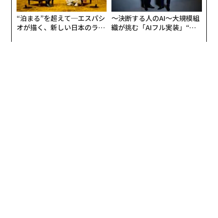
“泊まる”を超えて─エスパシ
〜決断する人のAI〜大規模組
オが描く、新しい日本のラグ
織が挑む「AIフル実装」“使
ジュアリー（中編）
う”企業から“動く”企業へ【N
TTドコモビジネス×PwC】