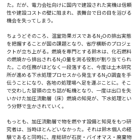
た。だが、電力会社向けに国内で建設された実機は信頼
性や建設コストの壁に阻まれ、表舞台で日の目を浴びる
機会を失ってしまう。
ちょうどそのころ、温室効果ガスであるN
Oの排出実態
2
を把握することが国の課題となり、省庁横断のプロジェ
クトが立ち上がる。燃焼を専門とする鈴木は、化石燃料
の燃焼から排出されるN
O量を測る役割が割り当てられ
2
た。この任務がほどなく一段落すると、今度は土木研究
所が進める下水処理プロセスから発生するN
O調査を手
2
伝うことになり、各地の処理場へ足を運ぶことに。そこ
で交わした冒頭の立ち話が転機となり、一度は出口を失
いかけた加圧流動層（床）燃焼の知見が、下水処理とい
う分野で生かされていく。
もっとも、加圧流動層で物を燃やす設備と知見をもつ研
究者は、当時ほとんどいなかった。それは鈴木個人の経
験であると同時に、産総研が石炭・バイオマス・廃棄物