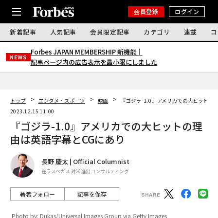
会員登録
ログイン
新着記事
人気記事
会員限定記事
カテゴリ
連載
コ
Forbes JAPAN MEMBERSHIP 新機能｜
NEWS
記事ページ内の広告表示を最小限にしました
トップ
エンタメ・スポーツ
映画
『ゴジラ-1.0』アメリカでの大ヒットの
2023.12.15 11:00
『ゴジラ-1.0』アメリカでの大ヒットの理
由は英語字幕とCGにあり
長野 慶太 | Official Columnist
在ラスベガス 対米進出コンサルティング
著者フォロー
記事を保存
Photo by: Dukas/Universal Images Group via Getty Images