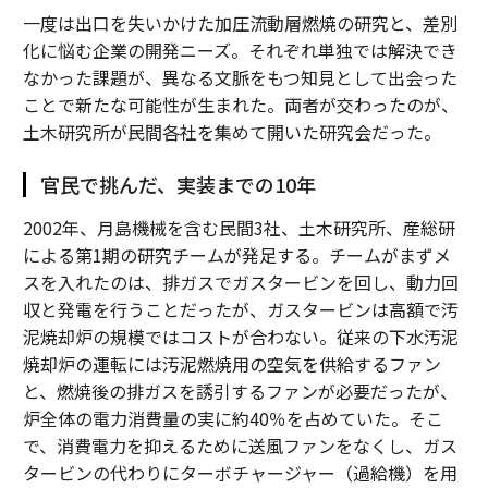
一度は出口を失いかけた加圧流動層燃焼の研究と、差別
化に悩む企業の開発ニーズ。それぞれ単独では解決でき
なかった課題が、異なる文脈をもつ知見として出会った
ことで新たな可能性が生まれた。両者が交わったのが、
土木研究所が民間各社を集めて開いた研究会だった。
官民で挑んだ、実装までの10年
2002年、月島機械を含む民間3社、土木研究所、産総研
による第1期の研究チームが発足する。チームがまずメ
スを入れたのは、排ガスでガスタービンを回し、動力回
収と発電を行うことだったが、ガスタービンは高額で汚
泥焼却炉の規模ではコストが合わない。従来の下水汚泥
焼却炉の運転には汚泥燃焼用の空気を供給するファン
と、燃焼後の排ガスを誘引するファンが必要だったが、
炉全体の電力消費量の実に約40％を占めていた。そこ
で、消費電力を抑えるために送風ファンをなくし、ガス
タービンの代わりにターボチャージャー（過給機）を用