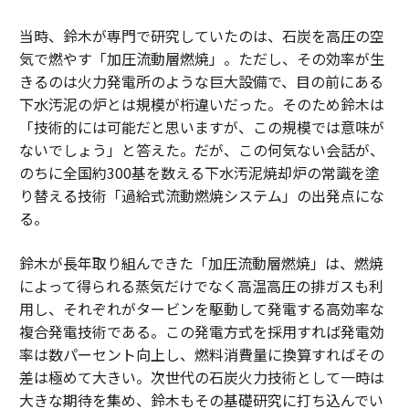
当時、鈴木が専門で研究していたのは、石炭を高圧の空
気で燃やす「加圧流動層燃焼」。ただし、その効率が生
きるのは火力発電所のような巨大設備で、目の前にある
下水汚泥の炉とは規模が桁違いだった。そのため鈴木は
「技術的には可能だと思いますが、この規模では意味が
ないでしょう」と答えた。だが、この何気ない会話が、
のちに全国約300基を数える下水汚泥焼却炉の常識を塗
り替える技術「過給式流動燃焼システム」の出発点にな
る。
鈴木が長年取り組んできた「加圧流動層燃焼」は、燃焼
によって得られる蒸気だけでなく高温高圧の排ガスも利
用し、それぞれがタービンを駆動して発電する高効率な
複合発電技術である。この発電方式を採用すれば発電効
率は数パーセント向上し、燃料消費量に換算すればその
差は極めて大きい。次世代の石炭火力技術として一時は
大きな期待を集め、鈴木もその基礎研究に打ち込んでい