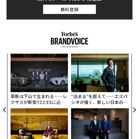
無料登録
創に
目
 JA
の
ン
ソ
プ
─
束
革新は下山で生まれる──レ
“泊まる”を超えて──エスパ
クサスが新型TZとESに込め
シオが描く、新しい日本のラ
た「DISCOVER」の哲学
グジュアリー（前編）