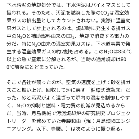
下水汚泥の焼却処分では、下水汚泥はバイオマスとして
扱われる。そのため、汚泥を燃焼した際のCO
は温室効
2
果ガスの排出量としてカウントされない。実際に温室効
果ガスとして計上されるのは、焼却時に発生する排ガス
中のN
Oと補助燃料由来のCO
、焼却で消費する電力の
2
2
分だ。特にN
O由来の温室効果ガスは、下水道事業で発
2
生する温室効果ガスの約2割も占める。このN
Oは850℃
2
以上の熱で窒素に分解されるが、当時の通常焼却は80
0℃前後にとどまっていた。
そこで各社が競ったのが、空気の速度を上げて砂を排ガ
スごと舞い上げ、回収して炉に戻す「循環式流動床」だ
った。砂と汚泥がよく混ざって炉内の温度を制御しやす
く、N
Oの抑制と燃料・電力費の削減が見込めるから
2
だ。当時、月島機械で汚泥焼却炉の研究開発プロジェク
トリーダーを務めていた寺腰和由（現：月島環境エンジ
ニアリング。以下、寺腰。）は次のように振り返る。