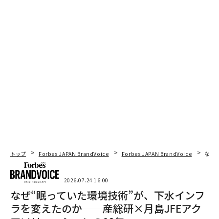
トップ
Forbes JAPAN BrandVoice
Forbes JAPAN BrandVoice
なぜ
2026.07.24 16:00
なぜ“眠っていた環境技術”が、下水インフ
ラを変えたのか──産総研×月島JFEアク