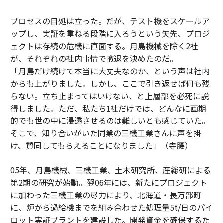
プロセスの目処は立った。だが、テスト機をスケールア
ップし、実証を重ねる段階に入ろうという矢先、プロジ
ェクトは存続の危機に直面する。月島機械を除く2社
が、それぞれの社内事情で撤退を決めたのだ。
「月島だけ続けて本当に大丈夫なのか、という声は社内
からも上がりました。しかし、ここで引き返せば何も残
らない。立ち止まってはいけない、と上層部を必死に説
得しました。ただ、私たち1社だけでは、どんなに画期
的でも世の中に浸透させるのは難しいとも感じていた。
そこで、知り合いがいた同業の三機工業さんに声を掛
け、賛同してもらえることになりました」（寺腰）
05年、月島機械、三機工業、土木研究所、産総研による
第2期の研究が始動。翌06年には、新たにプロジェクト
に加わった三機工業の尽力により、北海道・長万部町
に、炉から過給機までを組み合わせた処理量5t/日のパイ
ロット実証プラントを建設した。開発資金を確保するた