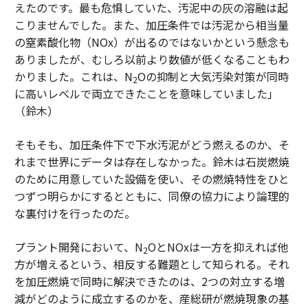
えたのです。最も危惧していた、汚泥中の灰の溶融は起
こりませんでした。また、加圧条件では汚泥から相当量
の窒素酸化物（NOx）が出るのではないかという懸念も
ありましたが、むしろ以前より数値が低くなることもわ
かりました。これは、N
Oの抑制と大気汚染対策が同時
2
に高いレベルで両立できたことを意味していました」
（鈴木）
そもそも、加圧条件下で下水汚泥がどう燃えるのか、そ
れまで世界にデータは存在しなかった。鈴木は石炭燃焼
のために用意していた設備を使い、その燃焼特性をひと
つずつ明らかにするとともに、同僚の協力により論理的
な裏付けを行ったのだ。
プラント開発において、N
OとNOxは一方を抑えれば他
2
方が増えるという、相反する難題として知られる。それ
を加圧燃焼で同時に解決できたのは、2つの対立する増
減がどのように成立するのかを、産総研が燃焼現象の基