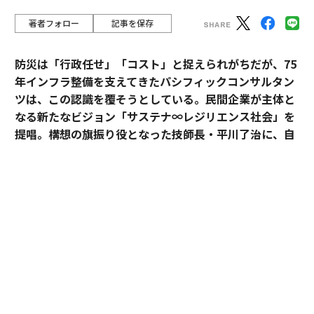
著者フォロー
記事を保存
防災は「行政任せ」「コスト」と捉えられがちだが、75
年インフラ整備を支えてきたパシフィックコンサルタン
ツは、この認識を覆そうとしている。民間企業が主体と
なる新たなビジョン「サステナ∞レジリエンス社会」を
提唱。構想の旗振り役となった技師長・平川了治に、自
身の思いと共に、ビジョンの要諦を聞いた。
「防災は、企業にとって自分ごとになりきれずにい
る」。防災一筋20年、パシフィックコンサルタンツ技師
長・平川了治はこう切り出す。それは企業が防災に対し
て実効性と事業性その両方を見出せてこなかったから
だ、というのが平川の見立てだ。
BCP（事業継続計画）を整えていても、それは「もしも