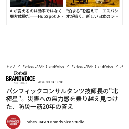
AIが変えるのは効率ではなく
“泊まる”を超えて─エスパシ
顧客体験だ──HubSpot Ja
オが描く、新しい日本のラグ
panが語る「Grow Better」
ジュアリー（中編）
な組織のつくり方
トップ
Forbes JAPAN BrandVoice
Forbes JAPAN BrandVoice
パシ
2026.08.04 16:00
パシフィックコンサルタンツ技師長の"北
極星"。災害への無力感を乗り越え見つけ
た、防災一筋20年の答え
Forbes JAPAN BrandVoice Studio