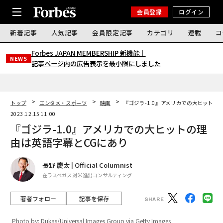
会員登録
ログイン
新着記事
人気記事
会員限定記事
カテゴリ
連載
コ
Forbes JAPAN MEMBERSHIP 新機能｜
NEWS
記事ページ内の広告表示を最小限にしました
トップ
エンタメ・スポーツ
映画
『ゴジラ-1.0』アメリカでの大ヒットの
2023.12.15 11:00
『ゴジラ-1.0』アメリカでの大ヒットの理
由は英語字幕とCGにあり
長野 慶太 | Official Columnist
在ラスベガス 対米進出コンサルティング
著者フォロー
記事を保存
Photo by: Dukas/Universal Images Group via Getty Images