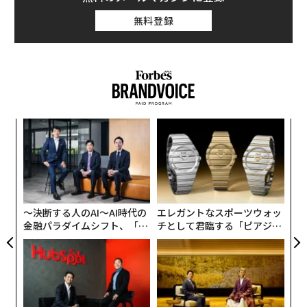
無料登録
小1
“
にし
シ
グ
〈7
ャ
ト
リア
〜決断する人のAI〜AI時代の
エレガントなスポーツウォッ
UM
金融パラダイムシフト、「超
チとして君臨する「ピアジ
個別化」の核心 【MUFG×ウ
ェ」ポロの魅力
ェルスナビ×PwC】