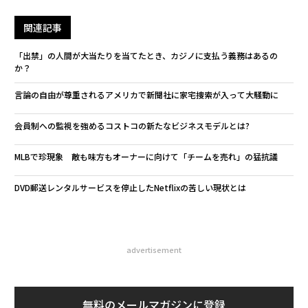
関連記事
「出禁」の人間が大当たりを当てたとき、カジノに支払う義務はあるの
か？
言論の自由が尊重されるアメリカで新聞社に家宅捜索が入って大騒動に
会員制への監視を強めるコストコの新たなビジネスモデルとは?
MLBで珍現象 敵も味方もオーナーに向けて「チームを売れ」の猛抗議
DVD郵送レンタルサービスを停止したNetflixの苦しい現状とは
advertisement
無料のメールマガジンに登録