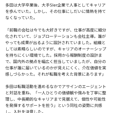
多田は大学卒業後、大手SIer企業で人事としてキャリア
を歩んでいた。しかし、その仕事にしだいに情熱を持て
なくなっていた。
「前職の会社は今でも大好きですが、仕事が高度に細分
化されていて、ジョブローテーションも会社主導。誰が
やっても成果が出るように設計されていました。組織と
しては素晴らしいのですが、キャリアのオーナーシップ
を持ちにくい環境でした。採用から報酬制度の設計ま
で、国内外の拠点を幅広く担当していましたが、自分の
仕事が誰に届いているのかが見えにくく、介在価値を実
感しづらかった。それが転職を考えた背景にあります」
多田は転職活動を進めるなかでアサインのエージェント
と対話を重ね、「一人ひとりの価値観や強みを丁寧に整
理し、中長期的なキャリアまで見据えて、個性や可能性
を発揮するサポートを担う」という同社の姿勢に共感
し、入社を決意した。