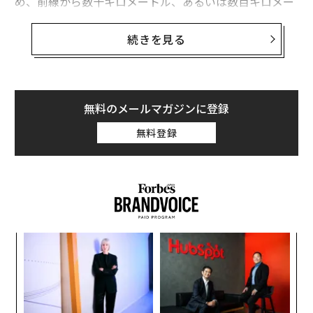
め、前線から数十キロメートル、あるいは数百キロメー
トルも後方に位置する航空基地を攻撃する。
続きを見る
最近までは、歩兵部隊が敵の陣地に近づいて攻撃する際
にドローンが直接火力を支援することは通常なかった。
火力支援としては、歩兵は依然として迫撃砲や肩撃ち式
ロケット砲、速射できる機関砲を備えた戦車や戦闘車両
無料のメールマガジンに登録
に頼っていた。
無料登録
「
左右
T
ア
日
の
た