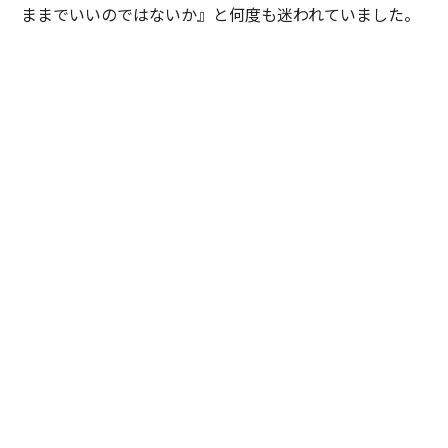
ままでいいのではないか』と何度も迷われていました。
私は特定の企業や環境を勧めたかったわけではありませ
ん。ただ、ご本人が対話を重ねる中で見えてきた価値観
や将来像を考えたとき、その選択を後悔しないために
は、一度立ち止まって自分自身の意思と向き合うことが
大切だと感じました。そこで『どちらを選ぶかではな
く、自分で納得して選ぶことが、この先のキャリアにと
って何より大切だと思います』と率直にお伝えしまし
た。加えて、現職と比較した際の得られる経験やスキ
ル、転職することによるメリットとデメリットを提示
し、目指したい将来像や自分らしいと感じるのはどちら
かという議論を重ねました。
最終的にご本人は自らの意思で新たな環境を選択されま
した。入社当初は慣れない環境に苦労される場面もあり
ましたが、定期的な面談を重ねながら継続的に伴走させ
ていただきました。すると少しずつ成果が表れ始め、社