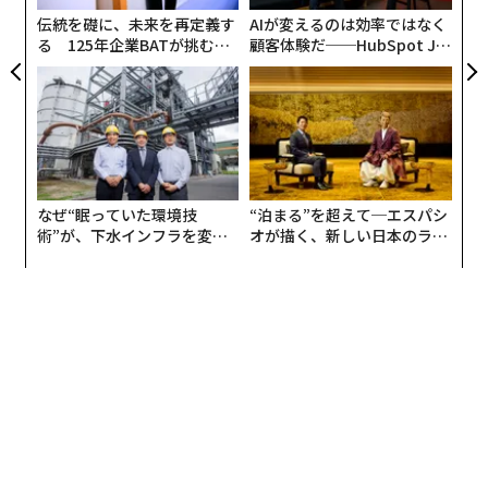
伝統を礎に、未来を再定義す
AIが変えるのは効率ではなく
る 125年企業BATが挑むス
顧客体験だ──HubSpot Ja
モークレスな未来
panが語る「Grow Better」
な組織のつくり方
なぜ“眠っていた環境技
“泊まる”を超えて─エスパシ
術”が、下水インフラを変え
オが描く、新しい日本のラグ
たのか──産総研×月島JFE
ジュアリー（中編）
アクアソリューションの10年
翻訳＝溝口慈子