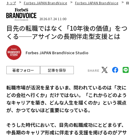
トップ
Forbes JAPAN BrandVoice
Forbes JAPAN BrandVoice
目先
2026.07.24 11:00
目先の転職ではなく「10年後の価値」をつ
くる──アサインの長期伴走型支援とは
Forbes JAPAN BrandVoice Studio
著者フォロー
記事を保存
転職市場が活況を呈するいま、問われているのは「次に
どの会社へ行くか」だけではない。「これからどのよう
なキャリアを築き、どんな人生を描くのか」という視点
が、かつてないほど重要になっている。
そうした時代において、目先の転職成功にとどまらず、
中長期のキャリア形成に伴走する支援を掲げるのがアサ