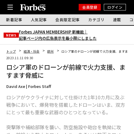
会員登録
ログイン
新着記事
人気記事
会員限定記事
カテゴリ
連載
コ
Forbes JAPAN MEMBERSHIP 新機能｜
NEWS
記事ページ内の広告表示を最小限にしました
トップ
経済・社会
欧州
ロシア軍のドローンが前線で火力支援、ますます
2023.11.11 09:30
ロシア軍のドローンが前線で火力支援、ま
すます脅威に
David Axe | Forbes Staff
ロシアがウクライナに対して仕掛けた1年10カ月に及ぶ
戦争において、爆発物を搭載したドローンはいま、双方
にとって最も重要な武器のひとつとなっている。
突撃隊や補給部隊を襲い、防空施設や砲台を執拗に攻