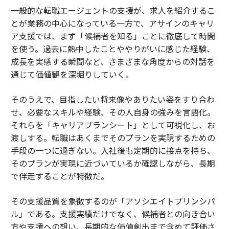
一般的な転職エージェントの支援が、求人を紹介するこ
とが業務の中心になっている一方で、アサインのキャリ
ア支援では、まず「候補者を知る」ことに徹底して時間
を使う。過去に熱中したことややりがいに感じた経験、
成長を実感する瞬間など、さまざまな角度からの対話を
通じて価値観を深堀りしていく。
そのうえで、目指したい将来像やありたい姿をすり合わ
せ、必要なスキルや経験、その人自身の強みを言語化。
それらを「キャリアプランシート」として可視化し、お
渡しする。転職はあくまでそのプランを実現するための
手段の一つに過ぎない。入社後も定期的に接点を持ち、
そのプランが実現に近づいているか確認しながら、長期
で伴走することが特徴だ。
その支援品質を象徴するのが「アソシエイトプリンシパ
ル」である。支援実績だけでなく、候補者との向き合い
方や支援への想い、長期的な価値創出まで含めて評価さ