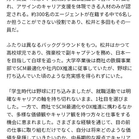
れ、アサインのキャリア支援を体現できる人材のみが認
定される。約300名のエージェントが在籍する中で6名し
か担うことができない役割であり、松井と多田もその一
員だ。
ふたりは異なるバックグラウンドをもつ。松井はかつて
高校球児であり、強豪校で副キャプテンを務め、日本一
を目指して白球を追った。大学卒業後は商社の鉄鋼事業
部でSCM最適化や社内DX推進に従事していたが、野球に
打ち込んでいた頃のような充実感を得られずにいた。
「学生時代は野球に打ち込みましたが、就職活動では明
確なキャリアの軸を持ち切れないまま、1社目を選びま
した。一方で、商社でSCM最適化やDX推進に携わるなか
で、多様な価値観やキャリア観を持つ方々と仕事をする
機会に恵まれました。さまざまな経験を通じて、目の前
の仕事に取り組むだけでなく、自分は将来どのような価
値を発揮していきたいのか、中長期的な視点でキャリア